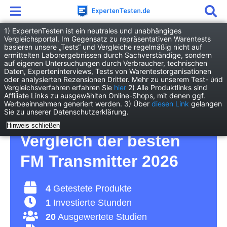
1) ExpertenTesten ist ein neutrales und unabhängiges
Vergleichsportal. Im Gegensatz zu repräsentativen Warentests
basieren unsere „Tests“ und Vergleiche regelmäßig nicht auf
Elektronik
Audio/Hifi
FM Transmitter
ermittelten Laborergebnissen durch Sachverständige, sondern
auf eigenen Untersuchungen durch Verbraucher, technischen
Daten, Experteninterviews, Tests von Warentestorganisationen
FM Transmitter Test –
oder analysierten Rezensionen Dritter. Mehr zu unserem Test- und
Vergleichsverfahren erfahren Sie
hier
2) Alle Produktlinks sind
Affiliate Links zu ausgewählten Online-Shops, mit denen ggf.
für gute Musikqualität
Werbeeinnahmen generiert werden. 3) Über
diesen Link
gelangen
Sie zu unserer Datenschutzerklärung.
und stilvolles Design –
Hinweis schließen
Vergleich der besten
FM Transmitter 2026
4
Getestete Produkte
1
Investierte Stunden
20
Ausgewertete Studien