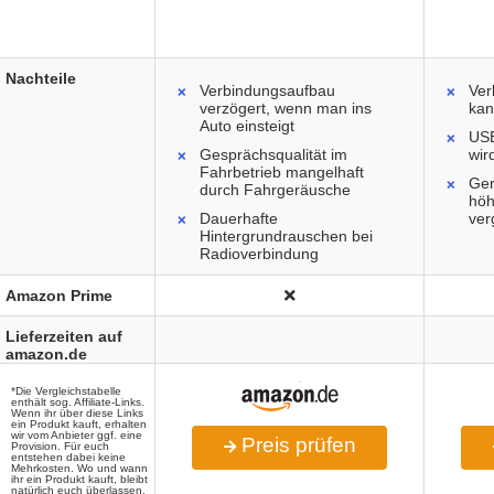
Nachteile
Verbindungsaufbau
Ver
verzögert, wenn man ins
kan
Auto einsteigt
USB
Gesprächsqualität im
wir
Fahrbetrieb mangelhaft
Ger
durch Fahrgeräusche
höh
Dauerhafte
ver
Hintergrundrauschen bei
Radioverbindung
Amazon Prime
Lieferzeiten auf
amazon.de
*Die Vergleichstabelle
enthält sog. Affiliate-Links.
Wenn ihr über diese Links
ein Produkt kauft, erhalten
wir vom Anbieter ggf. eine
Preis prüfen
Provision. Für euch
entstehen dabei keine
Mehrkosten. Wo und wann
ihr ein Produkt kauft, bleibt
natürlich euch überlassen.