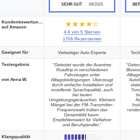
SEHR GUT
09/2025
BE
Kundenbewertungen
★★★★★
☆☆☆☆☆
auf Amazon
4.4 von 5 Sternen
1706 Rezensionen
Geeignet für
Vielseitiger Auto-Experte
Tech
Testergebnis
"
Getestet wurde der Avantree
"
Getes
Roadtrip in verschiedenen
Blueto
Fahrzeugen unter
Alltag
von Anna W.
Alltagsbedingungen. Überzeugt
Autof
durch einfache Installation und
stab
exzellente Sprachqualität, auch
Tonq
bei lauten
b
Umgebungsgeräuschen. Kleinere
Na
Mängel bei der FM-Transmitter-
Ins
Frequenzwahl trüben das
runden
Gesamtbild kaum.
Empfehlenswert für Vielfahrer
und Berufspendler.
"
Klangqualität