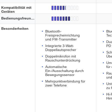
Kompatibilität mit
Geräten
Bedienungsfreundlichkeit
Besonderheiten
Bluetooth-
Blu
Freisprecheinrichtung
Tec
und FM-Transmitter
Dua
Integrierte 3-Watt-
PD
Doppellautsprecher
Sch
Doppelmikrofon mit
Übe
Rauschunterdrückung
Umg
Automatische
für
Ein-/Ausschaltung durch
Rau
Bewegungssensor
und
Mehrpunktverbindung für
Unt
zwei Telefone
zu 
Hi-
Hin