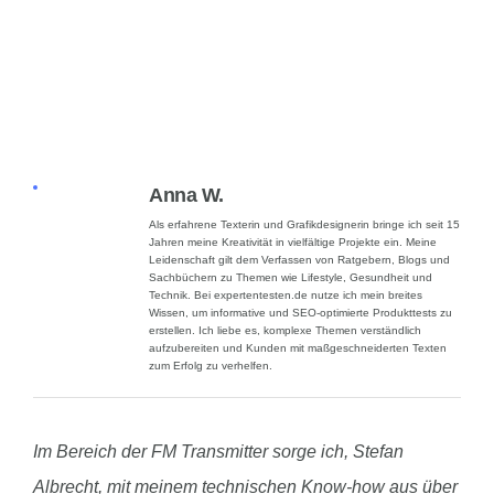
Anna W.
Als erfahrene Texterin und Grafikdesignerin bringe ich seit 15
Jahren meine Kreativität in vielfältige Projekte ein. Meine
Leidenschaft gilt dem Verfassen von Ratgebern, Blogs und
Sachbüchern zu Themen wie Lifestyle, Gesundheit und
Technik. Bei expertentesten.de nutze ich mein breites
Wissen, um informative und SEO-optimierte Produkttests zu
erstellen. Ich liebe es, komplexe Themen verständlich
aufzubereiten und Kunden mit maßgeschneiderten Texten
zum Erfolg zu verhelfen.
Im Bereich der FM Transmitter sorge ich, Stefan
Albrecht, mit meinem technischen Know-how aus über