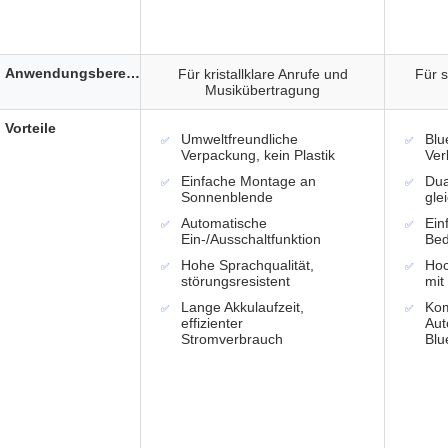
Anwendungsbereich
Für kristallklare Anrufe und
Für s
Musikübertragung
Vorteile
Umweltfreundliche
Blu
Verpackung, kein Plastik
Ver
Einfache Montage an
Dua
Sonnenblende
gle
Automatische
Ein
Ein-/Ausschaltfunktion
Bed
Hohe Sprachqualität,
Hoc
störungsresistent
mit
Lange Akkulaufzeit,
Kom
effizienter
Aut
Stromverbrauch
Blu