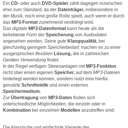
Ein
CD-
oder auch
DVD-Spieler
zählt dagegen inzwischen
eher zum
Standard,
da der
Datenträger,
insbesondere in
der
Musik,
noch eine große Rolle spielt, auch wenn er durch
das
MP3-Format
zunehmend verdrängt wird.
Das
digitale
MP3-Datenformat
kann heute als die
beliebteste
Form
der
Speicherung
von
Audiodaten
angesehen werden. Seine
gute
Klangqualität,
bei
gleichzeitig geringem
Speicherbedarf,
machen es zu einer
ausgesprochen
flexiblen
Lösung,
die in zahlreichen
Geräten Verwendung
findet.
In der Regel verfügen
Stereoanlagen
mit
MP3-Funktion
nicht über einen eigenen
Speicher,
auf dem
MP3-Dateien
hinterlegt werden können, sondern nutzt eine hierfür
genutzte
Schnittstelle
und einen
externes
Speichermedium.
Zur
Übertragung
von
MP3-Daten
finden sich
unterschiedliche
Möglichkeiten,
die einzeln oder in
Kombination
bei
einzelnen
Modellen
anzutreffen sind:
Die
klassische
und
einfachste Variante
der