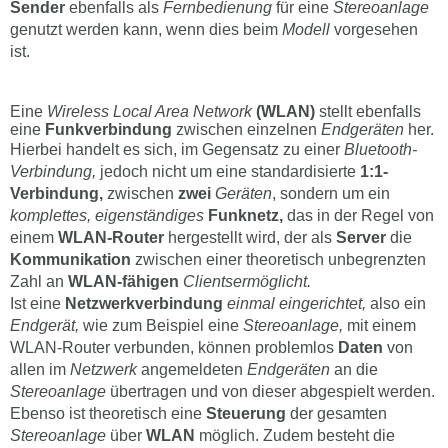
Sender
ebenfalls als
Fernbedienung
für eine
Stereoanlage
genutzt werden kann, wenn dies beim
Modell
vorgesehen
ist.
Eine
Wireless Local Area Network
(WLAN)
stellt ebenfalls
eine
Funkverbindung
zwischen einzelnen
Endgeräten
her.
Hierbei handelt es sich, im Gegensatz zu einer
Bluetooth-
Verbindung,
jedoch nicht um eine standardisierte
1:1-
Verbindung,
zwischen
zwei
Geräten
, sondern um ein
komplettes, eigenständiges
Funknetz,
das in der Regel von
einem
WLAN-Router
hergestellt wird, der als
Server
die
Kommunikation
zwischen einer theoretisch unbegrenzten
Zahl an
WLAN-fähigen
Clientsermöglicht.
Ist eine
Netzwerkverbindung
einmal eingerichtet,
also ein
Endgerät,
wie zum Beispiel eine
Stereoanlage,
mit einem
WLAN-Router verbunden, können problemlos
Daten
von
allen im
Netzwerk
angemeldeten
Endgeräten
an die
Stereoanlage
übertragen und von dieser abgespielt werden.
Ebenso ist theoretisch eine
Steuerung
der gesamten
Stereoanlage
über
WLAN
möglich. Zudem besteht die