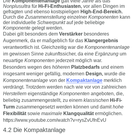
Die
Komponentenanlage
galt viele
Jahre
als das
Nonplusultra
für
Hi-Fi-Enthusiasten,
vor allen Dingen im
gefragten und ebenso kostspieligen
High-End-Bereich.
Durch die
Zusammenstellung
einzelner
Komponenten
kann
der individuelle
Schwerpunkt
auf jede beliebige
Komponente
gelegt werden.
Dabei gilt besonders dem
Verstärker
besonderes
Augenmerk, da er maßgeblich für das
Klangergebnis
verantwortlich ist. Gleichzeitig war die
Komponentenanlage
im gewissen Sinne zukunftssicher, da eine
Ergänzung
um
neuartige
Komponenten
jederzeit möglich war.
Besonders wegen des
höheren
Platzbedarfs
und einem
insgesamt weniger gefällig, modernen
Design,
wurde die
Komponentenanlage
von der
Kompaktanlage
merklich
verdrängt. Trotzdem werden nach wie vor von zahlreichen
Herstellern
eigenständige
Komponenten
angeboten, die,
beliebig zusammengestellt, zu einem
klassischen
Hi-Fi-
Turm
zusammengesetzt werden können und damit
hohe
Flexibilität
sowie
maximale
Klangqualität
ermöglichen.
https://www.youtube.com/watch?v=rysZvUfnEvU
Die Kompaktanlage