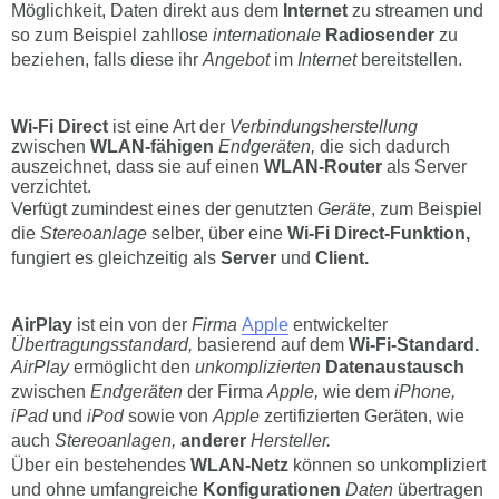
Möglichkeit, Daten direkt aus dem
Internet
zu streamen und
so zum Beispiel zahllose
internationale
Radiosender
zu
beziehen, falls diese ihr
Angebot
im
Internet
bereitstellen.
Wi-Fi Direct
ist eine Art der
Verbindungsherstellung
zwischen
WLAN-fähigen
Endgeräten,
die sich dadurch
auszeichnet, dass sie auf einen
WLAN-Router
als Server
verzichtet.
Verfügt zumindest eines der genutzten
Geräte
, zum Beispiel
die
Stereoanlage
selber, über eine
Wi-Fi Direct-Funktion,
fungiert es gleichzeitig als
Server
und
Client.
AirPlay
ist ein von der
Firma
Apple
entwickelter
Übertragungsstandard,
basierend auf dem
Wi-Fi-Standard.
AirPlay
ermöglicht den
unkomplizierten
Datenaustausch
zwischen
Endgeräten
der Firma
Apple,
wie dem
iPhone,
iPad
und
iPod
sowie von
Apple
zertifizierten Geräten, wie
auch
Stereoanlagen,
anderer
Hersteller.
Über ein bestehendes
WLAN-Netz
können so unkompliziert
und ohne umfangreiche
Konfigurationen
Daten
übertragen