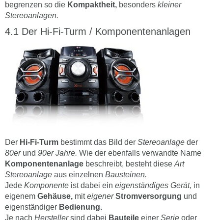
begrenzen so die
Kompaktheit,
besonders
kleiner
Stereoanlagen.
Der Hi-Fi-Turm / Komponentenanlagen
Der
Hi-Fi-Turm
bestimmt das Bild der
Stereoanlage
der
80er
und
90er Jahre.
Wie der ebenfalls verwandte Name
Komponentenanlage
beschreibt, besteht diese
Art
Stereoanlage
aus einzelnen
Bausteinen.
Jede
Komponente
ist dabei ein
eigenständiges
Gerät
, in
eigenem
Gehäuse,
mit
eigener
Stromversorgung
und
eigenständiger
Bedienung.
Je nach
Hersteller
sind dabei
Bauteile
einer
Serie
oder