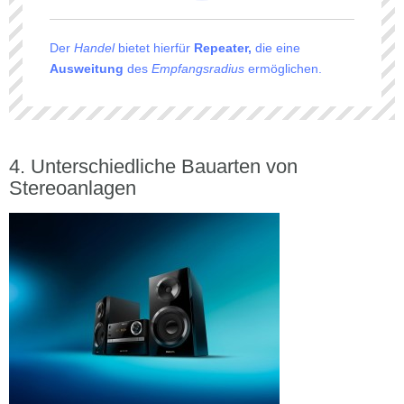
Der
Handel
bietet hierfür
Repeater,
die eine
Ausweitung
des
Empfangsradius
ermöglichen.
Unterschiedliche Bauarten von
Stereoanlagen