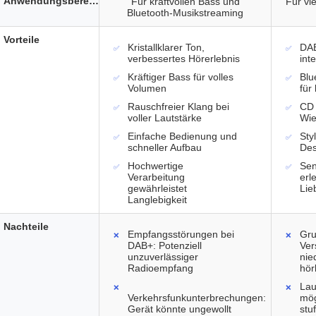
Anwendungsbereich
Für kraftvollen Bass und
Für vi
Bluetooth-Musikstreaming
Vorteile
Kristallklarer Ton,
DA
verbessertes Hörerlebnis
inte
Kräftiger Bass für volles
Blu
Volumen
für
Rauschfreier Klang bei
CD 
voller Lautstärke
Wie
Einfache Bedienung und
Sty
schneller Aufbau
Des
Hochwertige
Sen
Verarbeitung
erl
gewährleistet
Lie
Langlebigkeit
Nachteile
Empfangsstörungen bei
Gru
DAB+: Potenziell
Ver
unzuverlässiger
nie
Radioempfang
hör
Lau
Verkehrsfunkunterbrechungen:
mög
Gerät könnte ungewollt
stu