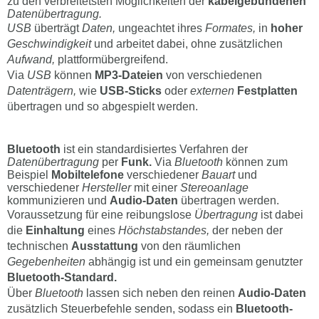
zu den verbreitetsten Möglichkeiten der
kabelgebundenen
Datenübertragung.
USB
überträgt
Daten,
ungeachtet ihres
Formates,
in
hoher
Geschwindigkeit
und arbeitet dabei, ohne zusätzlichen
Aufwand,
plattformübergreifend.
Via
USB
können
MP3-Dateien
von verschiedenen
Datenträgern,
wie
USB-Sticks
oder
externen
Festplatten
übertragen und so abgespielt werden.
Bluetooth
ist ein standardisiertes Verfahren der
Datenübertragung
per
Funk.
Via
Bluetooth
können zum
Beispiel
Mobiltelefone
verschiedener
Bauart
und
verschiedener
Hersteller
mit einer
Stereoanlage
kommunizieren und
Audio-Daten
übertragen werden.
Voraussetzung für eine reibungslose
Übertragung
ist dabei
die
Einhaltung
eines
Höchstabstandes,
der neben der
technischen
Ausstattung
von den räumlichen
Gegebenheiten
abhängig ist und ein gemeinsam genutzter
Bluetooth-Standard.
Über
Bluetooth
lassen sich neben den reinen
Audio-Daten
zusätzlich Steuerbefehle senden, sodass ein
Bluetooth-