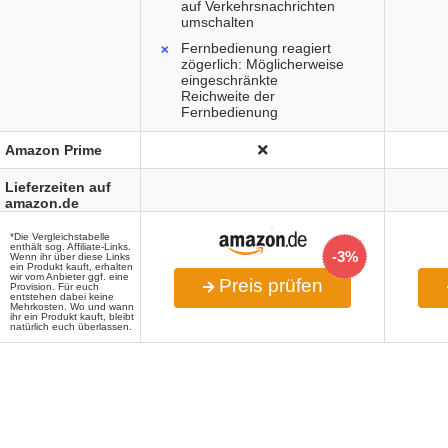
auf Verkehrsnachrichten
umschalten
Fernbedienung reagiert
zögerlich: Möglicherweise
eingeschränkte
Reichweite der
Fernbedienung
Amazon Prime
Lieferzeiten auf
amazon.de
*Die Vergleichstabelle
enthält sog. Affiliate-Links.
-3%
Wenn ihr über diese Links
ein Produkt kauft, erhalten
wir vom Anbieter ggf. eine
Preis prüfen
Provision. Für euch
entstehen dabei keine
Mehrkosten. Wo und wann
ihr ein Produkt kauft, bleibt
natürlich euch überlassen.