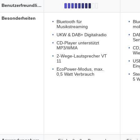
Benutzerfreundlichkeit
Besonderheiten
Bluetooth für
Blu
Musikstreaming
mob
UKW & DAB+ Digitalradio
DAB
Sen
CD-Player unterstützt
MP3/WMA
CD
Wi
2-Wege-Lautsprecher VT
11
USB
Ein
EcoPower-Modus, max.
0,5 Watt Verbrauch
Ste
5 W