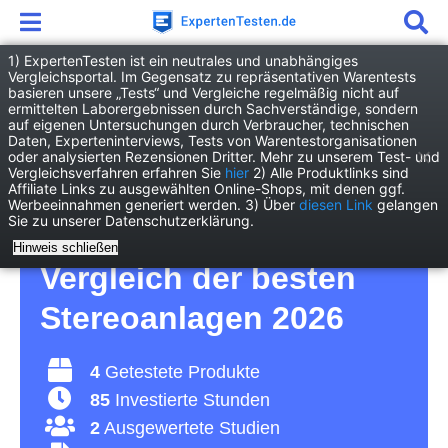
1) ExpertenTesten ist ein neutrales und unabhängiges
Vergleichsportal. Im Gegensatz zu repräsentativen Warentests
basieren unsere „Tests“ und Vergleiche regelmäßig nicht auf
Elektronik
Audio/Hifi
Stereoanlage
ermittelten Laborergebnissen durch Sachverständige, sondern
auf eigenen Untersuchungen durch Verbraucher, technischen
Daten, Experteninterviews, Tests von Warentestorganisationen
Stereoanlage Test – für
oder analysierten Rezensionen Dritter. Mehr zu unserem Test- und
Vergleichsverfahren erfahren Sie
hier
2) Alle Produktlinks sind
Affiliate Links zu ausgewählten Online-Shops, mit denen ggf.
ein unvergessliches
Werbeeinnahmen generiert werden. 3) Über
diesen Link
gelangen
Sie zu unserer Datenschutzerklärung.
Sounderlebnis –
Hinweis schließen
Vergleich der besten
Stereoanlagen 2026
4
Getestete Produkte
85
Investierte Stunden
2
Ausgewertete Studien