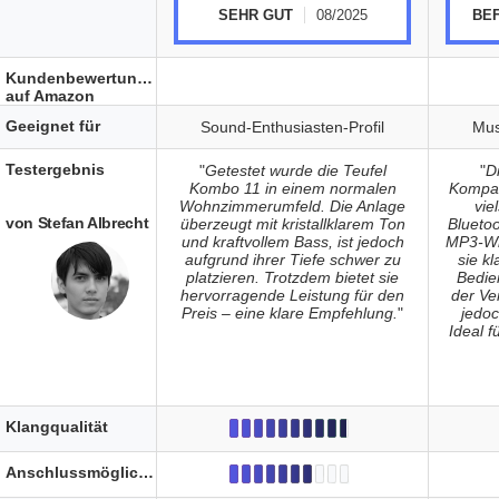
SEHR GUT
08/2025
BE
Kundenbewertungen
auf Amazon
Geeignet für
Sound-Enthusiasten-Profil
Mus
Testergebnis
"
Getestet wurde die Teufel
"
D
Kombo 11 in einem normalen
Kompak
Wohnzimmerumfeld. Die Anlage
vie
von Stefan Albrecht
überzeugt mit kristallklarem Ton
Blueto
und kraftvollem Bass, ist jedoch
MP3-Wie
aufgrund ihrer Tiefe schwer zu
sie k
platzieren. Trotzdem bietet sie
Bedie
hervorragende Leistung für den
der Ve
Preis – eine klare Empfehlung.
"
jedoc
Ideal f
Klangqualität
Anschlussmöglichkeiten