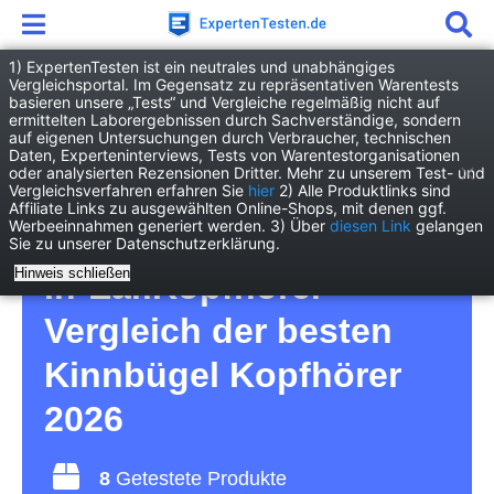
1) ExpertenTesten ist ein neutrales und unabhängiges
Vergleichsportal. Im Gegensatz zu repräsentativen Warentests
basieren unsere „Tests“ und Vergleiche regelmäßig nicht auf
Elektronik
Audio/Hifi
ermittelten Laborergebnissen durch Sachverständige, sondern
Kinnbügel Kopfhörer
auf eigenen Untersuchungen durch Verbraucher, technischen
Daten, Experteninterviews, Tests von Warentestorganisationen
oder analysierten Rezensionen Dritter. Mehr zu unserem Test- und
Kinnbügel Kopfhörer
Vergleichsverfahren erfahren Sie
hier
2) Alle Produktlinks sind
Affiliate Links zu ausgewählten Online-Shops, mit denen ggf.
Werbeeinnahmen generiert werden. 3) Über
diesen Link
gelangen
Test – Musikhören über
Sie zu unserer Datenschutzerklärung.
Hinweis schließen
In-Ear.Kopfhörer –
Vergleich der besten
Kinnbügel Kopfhörer
2026
8
Getestete Produkte