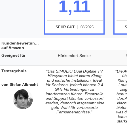
1,11
SEHR GUT
08/2025
Kundenbewertungen
auf Amazon
Geeignet für
Hörkomfort-Senior
Testergebnis
"
Das SIMOLIO Dual Digitale TV
"
Die A
Hörsystem bietet klaren Klang
üb
und einfache Installation. Ideal
Klang
von Stefan Albrecht
für Senioren, jedoch können 2,4
Laut
GHz Verbindungen zu
zei
Interferenzen führen. Ersatzteile
benut
und Support könnten verbessert
des 
werden, dennoch insgesamt eine
Nacht
gute Wahl für verbesserte
biete
Fernseherlebnisse.
"
was d
kann
stark