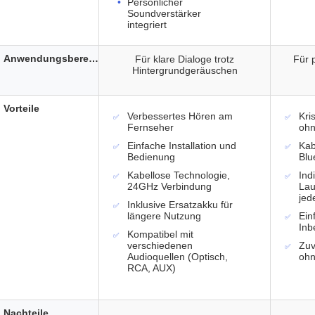
Persönlicher
Soundverstärker
integriert
Anwendungsbereich
Für klare Dialoge trotz
Für 
Hintergrundgeräuschen
Vorteile
Verbessertes Hören am
Kri
Fernseher
ohn
Einfache Installation und
Kab
Bedienung
Blu
Kabellose Technologie,
Ind
24GHz Verbindung
Lau
jed
Inklusive Ersatzakku für
längere Nutzung
Ein
Inb
Kompatibel mit
verschiedenen
Zuv
Audioquellen (Optisch,
ohn
RCA, AUX)
Nachteile