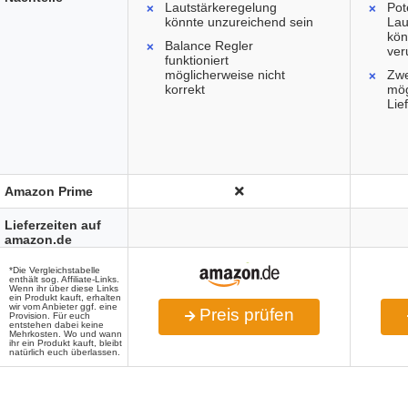
Lautstärkeregelung
Pot
könnte unzureichend sein
Lau
kön
Balance Regler
ver
funktioniert
möglicherweise nicht
Zwe
korrekt
mög
Lie
Amazon Prime
Lieferzeiten auf
amazon.de
*Die Vergleichstabelle
enthält sog. Affiliate-Links.
Wenn ihr über diese Links
ein Produkt kauft, erhalten
wir vom Anbieter ggf. eine
Preis prüfen
Provision. Für euch
entstehen dabei keine
Mehrkosten. Wo und wann
ihr ein Produkt kauft, bleibt
natürlich euch überlassen.