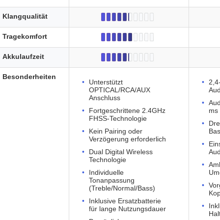
Klangqualität
Tragekomfort
Akkulaufzeit
Besonderheiten
Unterstützt
2,4
OPTICAL/RCA/AUX
Aud
Anschluss
Aud
Fortgeschrittene 2.4GHz
ms
FHSS-Technologie
Dre
Kein Pairing oder
Bas
Verzögerung erforderlich
Ein
Dual Digital Wireless
Aud
Technologie
Amb
Individuelle
Um
Tonanpassung
Vor
(Treble/Normal/Bass)
Kop
Inklusive Ersatzbatterie
Ink
für lange Nutzungsdauer
Hal