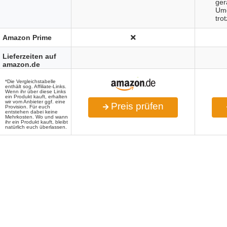
ger
Umg
tro
Amazon Prime
Lieferzeiten auf
amazon.de
*Die Vergleichstabelle
enthält sog. Affiliate-Links.
Wenn ihr über diese Links
ein Produkt kauft, erhalten
wir vom Anbieter ggf. eine
Preis prüfen
Provision. Für euch
entstehen dabei keine
Mehrkosten. Wo und wann
ihr ein Produkt kauft, bleibt
natürlich euch überlassen.