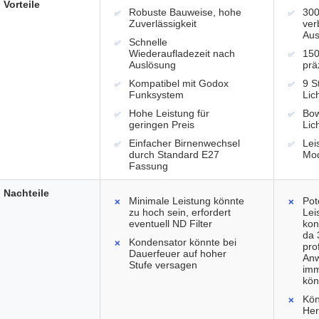
Vorteile
Robuste Bauweise, hohe
300
Zuverlässigkeit
ver
Aus
Schnelle
Wiederaufladezeit nach
150
Auslösung
prä
Kompatibel mit Godox
9 S
Funksystem
Lic
Hohe Leistung für
Bow
geringen Preis
Lic
Einfacher Birnenwechsel
Lei
durch Standard E27
Mo
Fassung
Nachteile
Minimale Leistung könnte
Pot
zu hoch sein, erfordert
Lei
eventuell ND Filter
kon
da 
Kondensator könnte bei
pro
Dauerfeuer auf hoher
Anw
Stufe versagen
imm
kön
Kön
Her