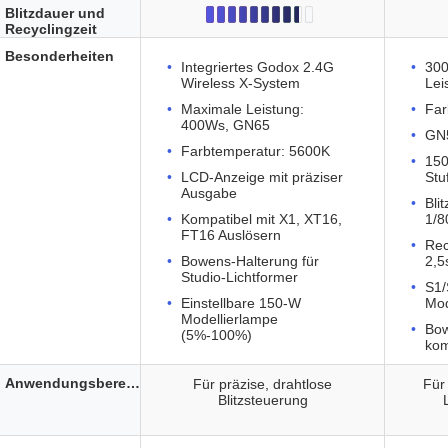
Blitzdauer und
Recyclingzeit
Besonderheiten
Integriertes Godox 2.4G
30
Wireless X-System
Lei
Maximale Leistung:
Far
400Ws, GN65
GN5
Farbtemperatur: 5600K
150
LCD-Anzeige mit präziser
Stu
Ausgabe
Bli
Kompatibel mit X1, XT16,
1/8
FT16 Auslösern
Rec
Bowens-Halterung für
2,5
Studio-Lichtformer
S1/
Einstellbare 150-W
Mo
Modellierlampe
Bow
(5%-100%)
kom
Anwendungsbereich
Für präzise, drahtlose
Für
Blitzsteuerung