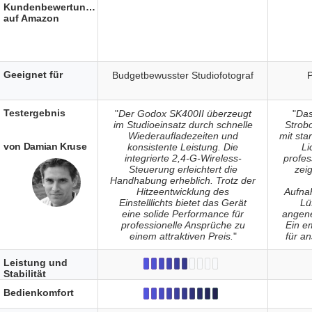
Kundenbewertungen
auf Amazon
Geeignet für
Budgetbewusster Studiofotograf
P
Testergebnis
"
Der Godox SK400II überzeugt
"
Da
im Studioeinsatz durch schnelle
Strobo
Wiederaufladezeiten und
mit sta
von Damian Kruse
konsistente Leistung. Die
Li
integrierte 2,4-G-Wireless-
profes
Steuerung erleichtert die
zeig
Handhabung erheblich. Trotz der
Hitzeentwicklung des
Aufna
Einstelllichts bietet das Gerät
Lü
eine solide Performance für
angen
professionelle Ansprüche zu
Ein e
einem attraktiven Preis.
"
für an
Leistung und
Stabilität
Bedienkomfort