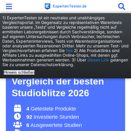
1) ExpertenTesten ist ein neutrales und unabhängiges
Vergleichsportal. Im Gegensatz zu repräsentativen Warentests
basieren unsere „Tests“ und Vergleiche regelmäßig nicht auf
Elektronik
Kamera/Foto
Studioblitz
ermittelten Laborergebnissen durch Sachverständige, sondern
auf eigenen Untersuchungen durch Verbraucher, technischen
Daten, Experteninterviews, Tests von Warentestorganisationen
Studioblitz Test – damit
oder analysierten Rezensionen Dritter. Mehr zu unserem Test- und
Vergleichsverfahren erfahren Sie
hier
2) Alle Produktlinks sind
Affiliate Links zu ausgewählten Online-Shops, mit denen ggf.
generieren Sie optimale
Werbeeinnahmen generiert werden. 3) Über
diesen Link
gelangen
Sie zu unserer Datenschutzerklärung.
Fotobeleuchtungen –
Hinweis schließen
Vergleich der besten
Studioblitze 2026
4
Getestete Produkte
92
Investierte Stunden
6
Ausgewertete Studien