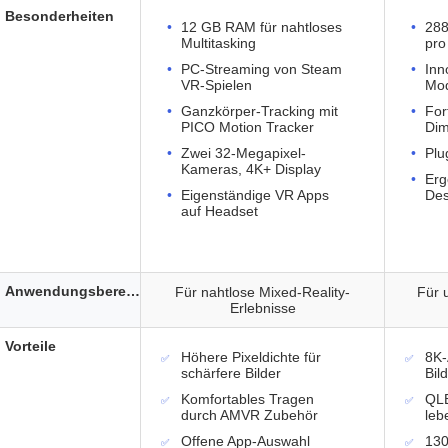
Besonderheiten
12 GB RAM für nahtloses
288
Multitasking
pro
PC-Streaming von Steam
Inn
VR-Spielen
Mo
Ganzkörper-Tracking mit
For
PICO Motion Tracker
Dim
Zwei 32-Megapixel-
Plu
Kameras, 4K+ Display
Erg
Eigenständige VR Apps
Des
auf Headset
Anwendungsbereich
Für nahtlose Mixed-Reality-
Für 
Erlebnisse
Vorteile
Höhere Pixeldichte für
8K-
schärfere Bilder
Bil
Komfortables Tragen
QLE
durch AMVR Zubehör
leb
Offene App-Auswahl
130