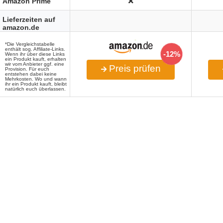
Amazon Prime
Lieferzeiten auf
amazon.de
*Die Vergleichstabelle
enthält sog. Affiliate-Links.
-12%
Wenn ihr über diese Links
ein Produkt kauft, erhalten
wir vom Anbieter ggf. eine
Preis prüfen
Provision. Für euch
entstehen dabei keine
Mehrkosten. Wo und wann
ihr ein Produkt kauft, bleibt
natürlich euch überlassen.