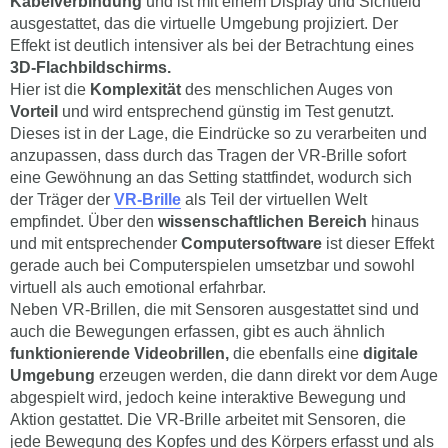
Kabelverbindung
und ist mit einem Display und Sichtfeld
ausgestattet, das die virtuelle Umgebung projiziert. Der
Effekt ist deutlich intensiver als bei der Betrachtung eines
3D-Flachbildschirms.
Hier ist die
Komplexität
des menschlichen Auges von
Vorteil
und wird entsprechend günstig im Test genutzt.
Dieses ist in der Lage, die Eindrücke so zu verarbeiten und
anzupassen, dass durch das Tragen der VR-Brille sofort
eine Gewöhnung an das Setting stattfindet, wodurch sich
der Träger der
VR-Brille
als Teil der virtuellen Welt
empfindet. Über den
wissenschaftlichen Bereich
hinaus
und mit entsprechender
Computersoftware
ist dieser Effekt
gerade auch bei Computerspielen umsetzbar und sowohl
virtuell als auch emotional erfahrbar.
Neben VR-Brillen, die mit Sensoren ausgestattet sind und
auch die Bewegungen erfassen, gibt es auch ähnlich
funktionierende Videobrillen,
die ebenfalls eine
digitale
Umgebung
erzeugen werden, die dann direkt vor dem Auge
abgespielt wird, jedoch keine interaktive Bewegung und
Aktion gestattet. Die VR-Brille arbeitet mit Sensoren, die
jede Bewegung des Kopfes und des Körpers erfasst und als