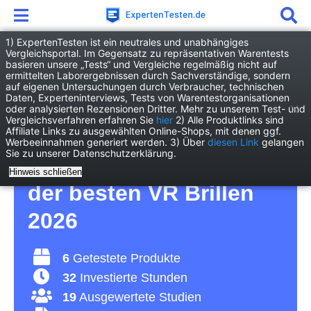
1) ExpertenTesten ist ein neutrales und unabhängiges
Vergleichsportal. Im Gegensatz zu repräsentativen Warentests
basieren unsere „Tests“ und Vergleiche regelmäßig nicht auf
Elektronik
TV/Heimkino
VR Brille
ermittelten Laborergebnissen durch Sachverständige, sondern
auf eigenen Untersuchungen durch Verbraucher, technischen
Daten, Experteninterviews, Tests von Warentestorganisationen
VR Brille Test – für
oder analysierten Rezensionen Dritter. Mehr zu unserem Test- und
Vergleichsverfahren erfahren Sie
hier
2) Alle Produktlinks sind
Affiliate Links zu ausgewählten Online-Shops, mit denen ggf.
erschreckend reale
Werbeeinnahmen generiert werden. 3) Über
diesen Link
gelangen
Sie zu unserer Datenschutzerklärung.
Erlebnisse – Vergleich
Hinweis schließen
der besten VR Brillen
2026
6
Getestete Produkte
32
Investierte Stunden
19
Ausgewertete Studien