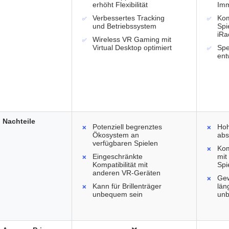
erhöht Flexibilität
Imm
Verbessertes Tracking
Kom
und Betriebssystem
Spi
iRa
Wireless VR Gaming mit
Virtual Desktop optimiert
Spe
ent
Nachteile
Potenziell begrenztes
Hoh
Ökosystem an
abs
verfügbaren Spielen
Kom
Eingeschränkte
mit
Kompatibilität mit
Spi
anderen VR-Geräten
Gew
Kann für Brillenträger
län
unbequem sein
unb