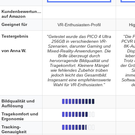
Kundenbewertungen
auf Amazon
Geeignet für
VR-Enthusiasten-Profil
Hi
Testergebnis
"
Getestet wurde das PICO 4 Ultra
"
Die P
256GB in verschiedenen VR-
PCVR Br
Szenarien, darunter Gaming und
8K-Au
von Anna W.
Mixed-Reality-Anwendungen. Die
Disp
Brille überzeugt durch
leben
hervorragende Bildqualität und
Trotz
Tragekomfort. Kleinere Mängel
der Grö
wie fehlendes Zubehör trüben
S
jedoch leicht das Gesamtbild.
imme
Insgesamt eine empfehlenswerte
Softwa
Wahl für VR-Enthusiasten.
"
d
Bildqualität und
Auflösung
Tragekomfort und
Ergonomie
Tracking-
Genauigkeit