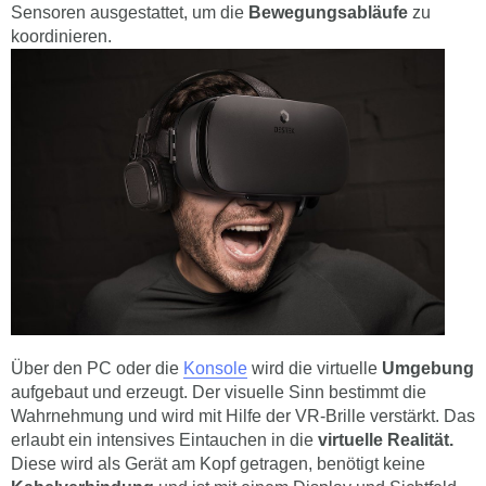
Sensoren ausgestattet, um die
Bewegungsabläufe
zu
koordinieren.
Über den PC oder die
Konsole
wird die virtuelle
Umgebung
aufgebaut und erzeugt. Der visuelle Sinn bestimmt die
Wahrnehmung und wird mit Hilfe der VR-Brille verstärkt. Das
erlaubt ein intensives Eintauchen in die
virtuelle Realität.
Diese wird als Gerät am Kopf getragen, benötigt keine