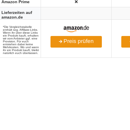
Amazon Prime
Lieferzeiten auf
amazon.de
*Die Vergleichstabelle
enthält sog. Affiliate-Links.
Wenn ihr über diese Links
ein Produkt kauft, erhalten
wir vom Anbieter ggf. eine
Preis prüfen
Provision. Für euch
entstehen dabei keine
Mehrkosten. Wo und wann
ihr ein Produkt kauft, bleibt
natürlich euch überlassen.