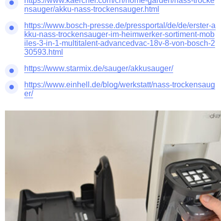
https://www.kaercher.com/ch/home-garden/nass-trocke
nsauger/akku-nass-trockensauger.html
https://www.bosch-presse.de/pressportal/de/de/erster-a
kku-nass-trockensauger-im-heimwerker-sortiment-mob
iles-3-in-1-multitalent-advancedvac-18v-8-von-bosch-2
30593.html
https://www.starmix.de/sauger/akkusauger/
https://www.einhell.de/blog/werkstatt/nass-trockensaug
er/