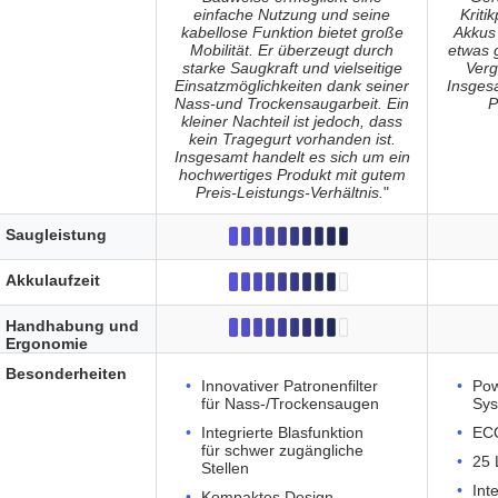
einfache Nutzung und seine
Kriti
kabellose Funktion bietet große
Akkus
Mobilität. Er überzeugt durch
etwas 
starke Saugkraft und vielseitige
Verg
Einsatzmöglichkeiten dank seiner
Insges
Nass-und Trockensaugarbeit. Ein
P
kleiner Nachteil ist jedoch, dass
kein Tragegurt vorhanden ist.
Insgesamt handelt es sich um ein
hochwertiges Produkt mit gutem
Preis-Leistungs-Verhältnis.
"
Saugleistung
Akkulaufzeit
Handhabung und
Ergonomie
Besonderheiten
Innovativer Patronenfilter
Pow
für Nass-/Trockensaugen
Sy
Integrierte Blasfunktion
EC
für schwer zugängliche
25 
Stellen
Int
Kompaktes Design,