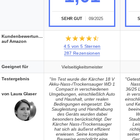
SEHR GUT
09/2025
Kundenbewertungen
★★★★★
☆☆☆☆☆
auf Amazon
4.5 von 5 Sternen
287 Rezensionen
Geeignet für
Vielseitigkeitsmeister
Testergebnis
"
Im Test wurde der Kärcher 18 V
"
Getest
Akku-Nass-/Trockensauger WD 1
Nass
Compact in verschiedenen
36/25 
von Laura Glaser
Umgebungen, einschließlich Auto
in ve
und Haushalt, unter realen
einschl
Bedingungen eingesetzt. Die
und Ke
Saugleistung und Handhabung
beein
des Geräts wurden dabei
W
besonders berücksichtigt. Der
Staub
Kärcher Nass-/Trockensauger
Lei
hat sich als äußerst effizient
richt
erwiesen. Seine kompakte
seiner
Bauweise ermöglicht eine
Ger