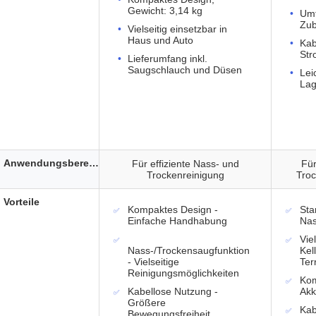
Gewicht: 3,14 kg
Umf
Zub
Vielseitig einsetzbar in
Haus und Auto
Kab
Str
Lieferumfang inkl.
Saugschlauch und Düsen
Lei
La
Anwendungsbereich
Für effiziente Nass- und
Für
Trockenreinigung
Tro
Vorteile
Kompaktes Design -
Sta
Einfache Handhabung
Nas
Vie
Nass-/Trockensaugfunktion
Kel
- Vielseitige
Ter
Reinigungsmöglichkeiten
Kom
Kabellose Nutzung -
Akk
Größere
Kab
Bewegungsfreiheit