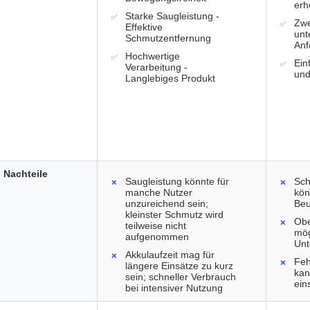
erh
Starke Saugleistung -
Zwe
Effektive
unt
Schmutzentfernung
Anf
Hochwertige
Ein
Verarbeitung -
und
Langlebiges Produkt
Nachteile
Saugleistung könnte für
Sch
manche Nutzer
kön
unzureichend sein;
Beu
kleinster Schmutz wird
Obe
teilweise nicht
mög
aufgenommen
Unt
Akkulaufzeit mag für
Feh
längere Einsätze zu kurz
kan
sein; schneller Verbrauch
ein
bei intensiver Nutzung