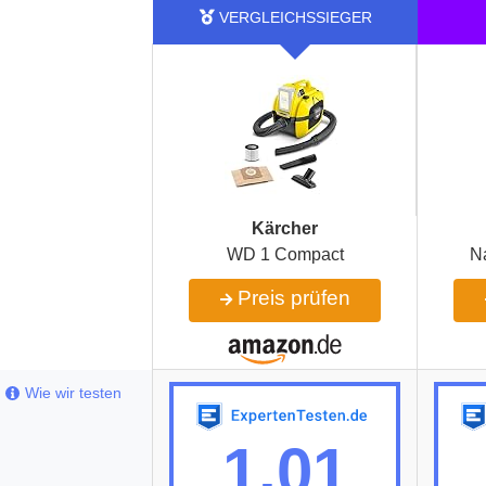
Kärcher
WD 1 Compact
N
Preis prüfen
Wie wir testen
1,01