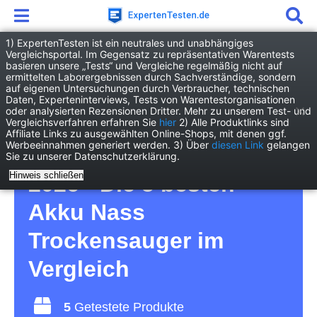
1) ExpertenTesten ist ein neutrales und unabhängiges
Vergleichsportal. Im Gegensatz zu repräsentativen Warentests
basieren unsere „Tests“ und Vergleiche regelmäßig nicht auf
Haushalt
Haushaltsgeräte
ermittelten Laborergebnissen durch Sachverständige, sondern
Akku Nass Trockensauger
auf eigenen Untersuchungen durch Verbraucher, technischen
Daten, Experteninterviews, Tests von Warentestorganisationen
oder analysierten Rezensionen Dritter. Mehr zu unserem Test- und
Akku Nass
Vergleichsverfahren erfahren Sie
hier
2) Alle Produktlinks sind
Affiliate Links zu ausgewählten Online-Shops, mit denen ggf.
Werbeeinnahmen generiert werden. 3) Über
diesen Link
gelangen
Trockensauger Test
Sie zu unserer Datenschutzerklärung.
Hinweis schließen
2026 • Die 5 besten
Akku Nass
Trockensauger im
Vergleich
5
Getestete Produkte