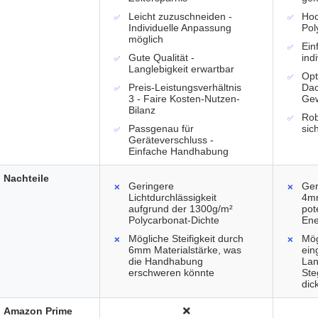
Leicht zuzuschneiden -
Ho
Individuelle Anpassung
Pol
möglich
Ein
Gute Qualität -
ind
Langlebigkeit erwartbar
Opt
Preis-Leistungsverhältnis
Dac
3 - Faire Kosten-Nutzen-
Ge
Bilanz
Rob
Passgenau für
sic
Geräteverschluss -
Einfache Handhabung
Nachteile
Geringere
Ger
Lichtdurchlässigkeit
4mm
aufgrund der 1300g/m²
pot
Polycarbonat-Dichte
Ene
Mögliche Steifigkeit durch
Mög
6mm Materialstärke, was
ein
die Handhabung
Lan
erschweren könnte
Ste
dic
Amazon Prime