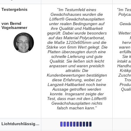
Testergebnis
"
Im Testumfeld eines
"
Im Tes
Gewächshauses wurden die
Polyca
Löffert® Gewächshausplatten
von Bernd
unter realen Bedingungen auf
Gewä
Vogelsammer
ihre Qualität und Haltbarkeit
geprüft. Dabei wurde besonders
Wetter
auf das Material Polycarbonat,
die Maße 1210x605mm und die
herv
Stärke von 6mm Wert gelegt. Die
waren 
Platten überzeugten durch eine
erfül
schnelle Lieferung und gute
Sie 
Qualität. Sie ließen sich leicht
intakt 
anpassen und waren preislich
Handhab
attraktiv. Die
Kritik
Kundenbewertungen bestätigten
Zuschn
diese Erfahrung, wobei zur
Tro
Langzeit-Haltbarkeit noch keine
Produ
Aussage getroffen werden
Quali
konnte. Insgesamt zeigte der
Test, dass man mit den Löffert®
Gewächshausplatten nichts
falsch machen kann.
"
Lichtdurchlässigkeit