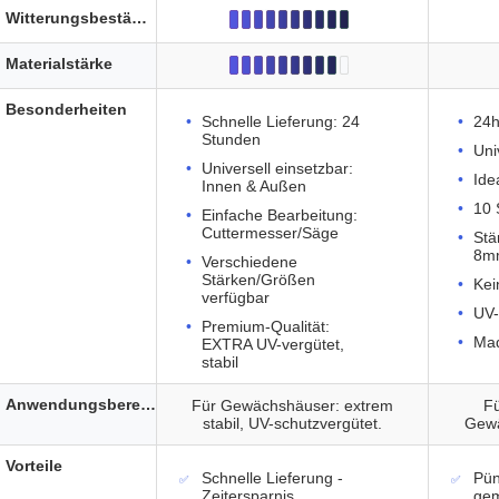
Witterungsbeständigkeit
Materialstärke
Besonderheiten
Schnelle Lieferung: 24
24h
Stunden
Uni
Universell einsetzbar:
Ide
Innen & Außen
10 
Einfache Bearbeitung:
Cuttermesser/Säge
Stä
8m
Verschiedene
Stärken/Größen
Kei
verfügbar
UV-
Premium-Qualität:
Mad
EXTRA UV-vergütet,
stabil
Anwendungsbereich
Für Gewächshäuser: extrem
F
stabil, UV-schutzvergütet.
Gew
Vorteile
Schnelle Lieferung -
Pün
Zeitersparnis
ge