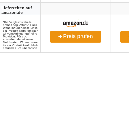
Lieferzeiten auf
amazon.de
*Die Vergleichstabelle
enthält sog. Affiliate-Links.
Wenn ihr über diese Links
ein Produkt kauft, erhalten
wir vom Anbieter ggf. eine
Preis prüfen
Provision. Für euch
entstehen dabei keine
Mehrkosten. Wo und wann
ihr ein Produkt kauft, bleibt
natürlich euch überlassen.