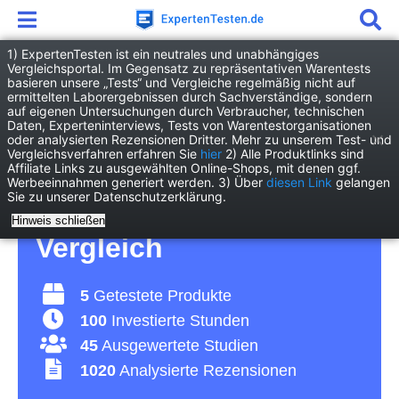
1) ExpertenTesten ist ein neutrales und unabhängiges
Vergleichsportal. Im Gegensatz zu repräsentativen Warentests
basieren unsere „Tests“ und Vergleiche regelmäßig nicht auf
Heimwerken
Haus
Stegplatte
ermittelten Laborergebnissen durch Sachverständige, sondern
auf eigenen Untersuchungen durch Verbraucher, technischen
Daten, Experteninterviews, Tests von Warentestorganisationen
Stegplatte Test 2026 •
oder analysierten Rezensionen Dritter. Mehr zu unserem Test- und
Vergleichsverfahren erfahren Sie
hier
2) Alle Produktlinks sind
Affiliate Links zu ausgewählten Online-Shops, mit denen ggf.
Die 5 besten
Werbeeinnahmen generiert werden. 3) Über
diesen Link
gelangen
Sie zu unserer Datenschutzerklärung.
Stegplatten im
Hinweis schließen
Vergleich
5
Getestete Produkte
100
Investierte Stunden
45
Ausgewertete Studien
1020
Analysierte Rezensionen