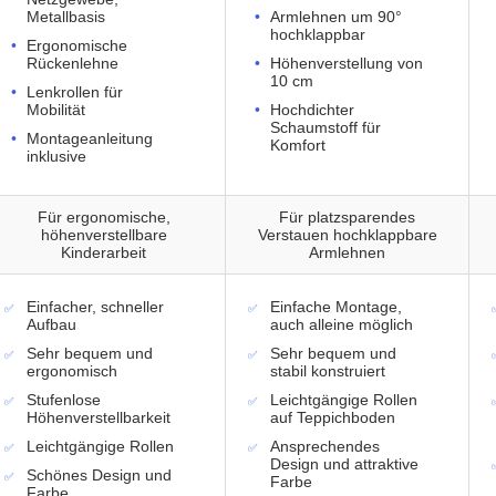
Metallbasis
Armlehnen um 90°
hochklappbar
Ergonomische
Rückenlehne
Höhenverstellung von
10 cm
Lenkrollen für
Mobilität
Hochdichter
Schaumstoff für
Montageanleitung
Komfort
inklusive
Für ergonomische,
Für platzsparendes
höhenverstellbare
Verstauen hochklappbare
Kinderarbeit
Armlehnen
Einfacher, schneller
Einfache Montage,
Aufbau
auch alleine möglich
Sehr bequem und
Sehr bequem und
ergonomisch
stabil konstruiert
Stufenlose
Leichtgängige Rollen
Höhenverstellbarkeit
auf Teppichboden
Leichtgängige Rollen
Ansprechendes
Design und attraktive
Schönes Design und
Farbe
Farbe