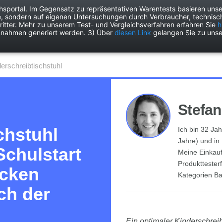
chsportal. Im Gegensatz zu repräsentativen Warentests basieren unse
e, sondern auf eigenen Untersuchungen durch Verbraucher, technisch
Drogerie
Elektronik
Freizeit
Garten
Haushalt
Heimwer
itter. Mehr zu unserem Test- und Vergleichsverfahren erfahren Sie
h
nnahmen generiert werden. 3) Über
diesen Link
gelangen Sie zu unse
nderschreibtischstuhl
Stefan
chstuhl
Ich bin 32 Ja
Jahre) und in
Schulstart
Meine Einkauf
Produkttester
ücken
Kategorien Ba
ch der
Ein optimaler Kinderschreibt