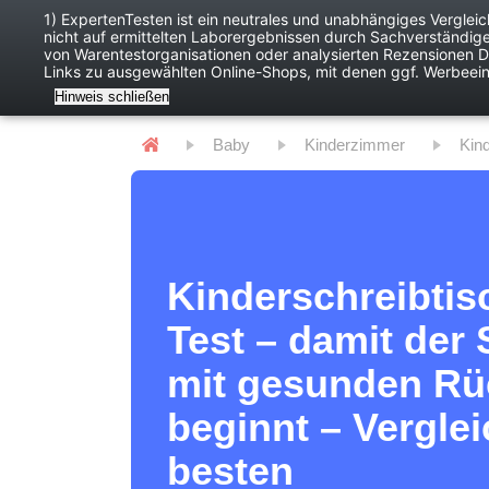
1) ExpertenTesten ist ein neutrales und unabhängiges Verglei
nicht auf ermittelten Laborergebnissen durch Sachverständig
Baby
Digitales
von Warentestorganisationen oder analysierten Rezensionen Dr
Links zu ausgewählten Online-Shops, mit denen ggf. Werbeei
Hinweis schließen
Baby
Kinderzimmer
Ki
Kinderschreibtis
Test – damit der 
mit gesunden R
beginnt – Verglei
besten