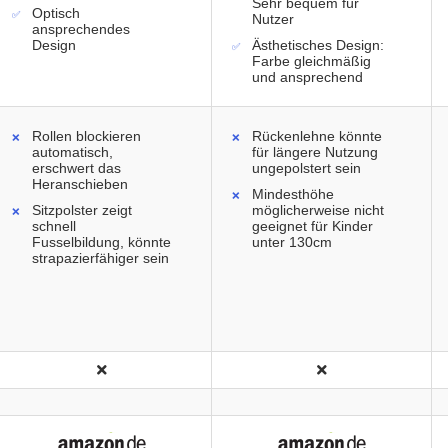
Sehr bequem für
Optisch
Nutzer
ansprechendes
Design
Ästhetisches Design:
Farbe gleichmäßig
und ansprechend
Rollen blockieren
Rückenlehne könnte
automatisch,
für längere Nutzung
erschwert das
ungepolstert sein
Heranschieben
Mindesthöhe
Sitzpolster zeigt
möglicherweise nicht
schnell
geeignet für Kinder
Fusselbildung, könnte
unter 130cm
strapazierfähiger sein