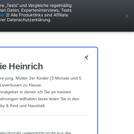
re „Tests“ und Vergleiche regelmäßig
en Daten, Experteninterviews, Tests
ken
Services
ier
2) Alle Produktlinks sind Affiliate
rer Datenschutzerklärung.
ie Heinrich
hre jung, Mutter 2er Kinder (3 Monate und 5
 Leverkusen zu Hause.
sratgeber in denen ich Sie an meinen
fahrungen teilhaben lasse lesen Sie in den
by & Kind und Haushalt.
ischstuhl unterstützt nicht nur die