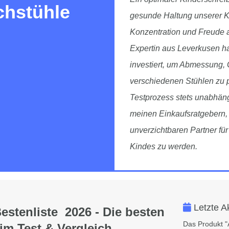
chstühle
gesunde Haltung unserer Ki
Konzentration und Freude a
Expertin aus Leverkusen h
investiert, um Abmessung, 
verschiedenen Stühlen zu pr
Testprozess stets unabhängi
meinen Einkaufsratgebern, 
unverzichtbaren Partner fü
Kindes zu werden.
Letzte A
estenliste 2026 - Die besten
Das Produkt "
im Test & Vergleich