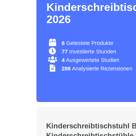
Kinderschreibtis
2026
6
Getestete Produkte
77
Investierte Stunden
4
Ausgewertete Studien
286
Analysierte Rezensionen
Kinderschreibtischstuhl B
Kinderschreibtischstühle 