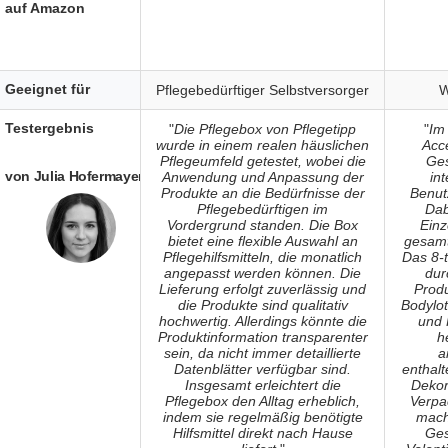
auf Amazon
Geeignet für
Pflegebedürftiger Selbstversorger
W
Testergebnis
"
Die Pflegebox von Pflegetipp
"
Im
wurde in einem realen häuslichen
Acc
Pflegeumfeld getestet, wobei die
Ges
von Julia Hofermayer
Anwendung und Anpassung der
in
Produkte an die Bedürfnisse der
Benutz
Pflegebedürftigen im
Dab
Vordergrund standen. Die Box
Einz
bietet eine flexible Auswahl an
gesamt
Pflegehilfsmitteln, die monatlich
Das 8-t
angepasst werden können. Die
dur
Lieferung erfolgt zuverlässig und
Produ
die Produkte sind qualitativ
Bodylot
hochwertig. Allerdings könnte die
und 
Produktinformation transparenter
h
sein, da nicht immer detaillierte
a
Datenblätter verfügbar sind.
enthalt
Insgesamt erleichtert die
Dekor
Pflegebox den Alltag erheblich,
Verpa
indem sie regelmäßig benötigte
mach
Hilfsmittel direkt nach Hause
Ges