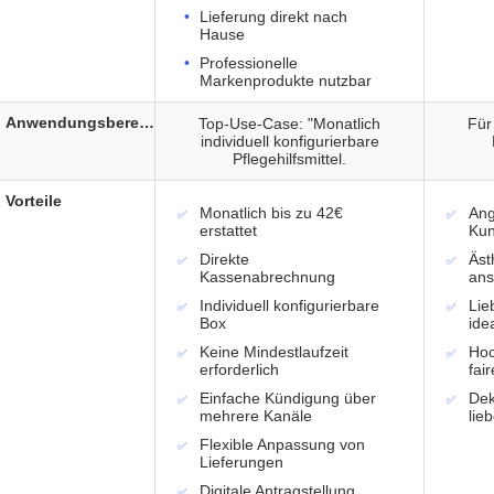
Lieferung direkt nach
Hause
Professionelle
Markenprodukte nutzbar
Anwendungsbereich
Top-Use-Case: "Monatlich
Für
individuell konfigurierbare
Pflegehilfsmittel.
Vorteile
Monatlich bis zu 42€
Ang
erstattet
Kun
Direkte
Äst
Kassenabrechnung
ans
Individuell konfigurierbare
Lie
Box
ide
Keine Mindestlaufzeit
Hoc
erforderlich
fai
Einfache Kündigung über
Dek
mehrere Kanäle
lie
Flexible Anpassung von
Lieferungen
Digitale Antragstellung