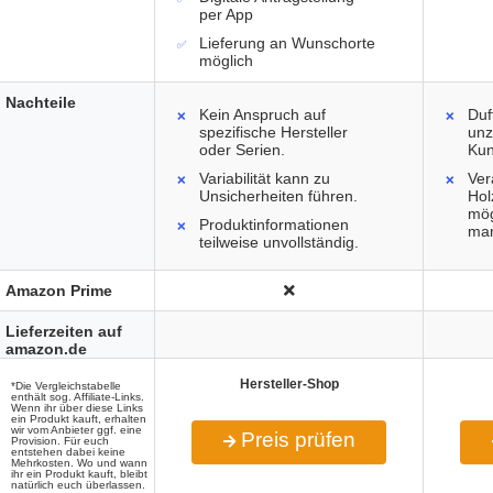
per App
Lieferung an Wunschorte
möglich
Nachteile
Kein Anspruch auf
Duf
spezifische Hersteller
unz
oder Serien.
Ku
Variabilität kann zu
Ver
Unsicherheiten führen.
Hol
mög
Produktinformationen
man
teilweise unvollständig.
Amazon Prime
Lieferzeiten auf
amazon.de
Hersteller-Shop
*Die Vergleichstabelle
enthält sog. Affiliate-Links.
Wenn ihr über diese Links
ein Produkt kauft, erhalten
wir vom Anbieter ggf. eine
Preis prüfen
Provision. Für euch
entstehen dabei keine
Mehrkosten. Wo und wann
ihr ein Produkt kauft, bleibt
natürlich euch überlassen.