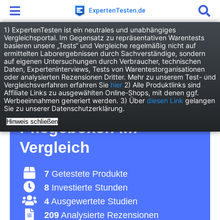
1) ExpertenTesten ist ein neutrales und unabhängiges
Vergleichsportal. Im Gegensatz zu repräsentativen Warentests
basieren unsere „Tests“ und Vergleiche regelmäßig nicht auf
Drogerie
Kosmetik & Hygiene
ermittelten Laborergebnissen durch Sachverständige, sondern
Pflegebox
auf eigenen Untersuchungen durch Verbraucher, technischen
Daten, Experteninterviews, Tests von Warentestorganisationen
oder analysierten Rezensionen Dritter. Mehr zu unserem Test- und
Pflegebox Test 2026 •
Vergleichsverfahren erfahren Sie
hier
2) Alle Produktlinks sind
Affiliate Links zu ausgewählten Online-Shops, mit denen ggf.
Werbeeinnahmen generiert werden. 3) Über
diesen Link
gelangen
Die 7 besten
Sie zu unserer Datenschutzerklärung.
Hinweis schließen
Pflegeboxen im
Vergleich
7
Getestete Produkte
8
Investierte Stunden
4
Ausgewertete Studien
209
Analysierte Rezensionen