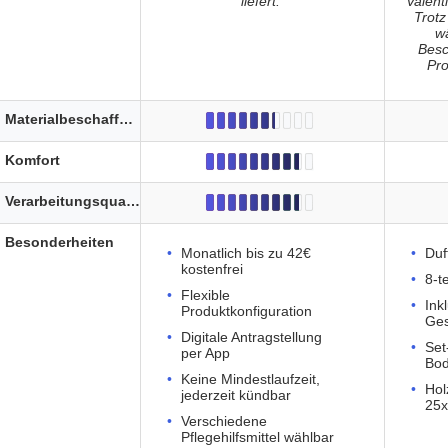
liefert.
"
Valent
Trotz
wä
Besc
Pr
Materialbeschaffenheit
Komfort
Verarbeitungsqualität
Besonderheiten
Monatlich bis zu 42€
Duf
kostenfrei
8-t
Flexible
Ink
Produktkonfiguration
Ge
Digitale Antragstellung
Set
per App
Bod
Keine Mindestlaufzeit,
Hol
jederzeit kündbar
25x
Verschiedene
Pflegehilfsmittel wählbar