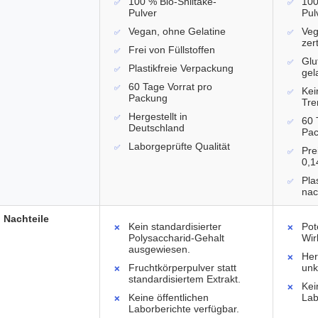
100 % Bio-Shiitake-
100
Pulver
Pul
Vegan, ohne Gelatine
Veg
zert
Frei von Füllstoffen
Glu
Plastikfreie Verpackung
gel
60 Tage Vorrat pro
Kei
Packung
Tre
Hergestellt in
60 
Deutschland
Pa
Laborgeprüfte Qualität
Pre
0,1
Pla
nac
Nachteile
Kein standardisierter
Pot
Polysaccharid-Gehalt
Wir
ausgewiesen.
Her
Fruchtkörperpulver statt
unk
standardisiertem Extrakt.
Kei
Keine öffentlichen
Lab
Laborberichte verfügbar.