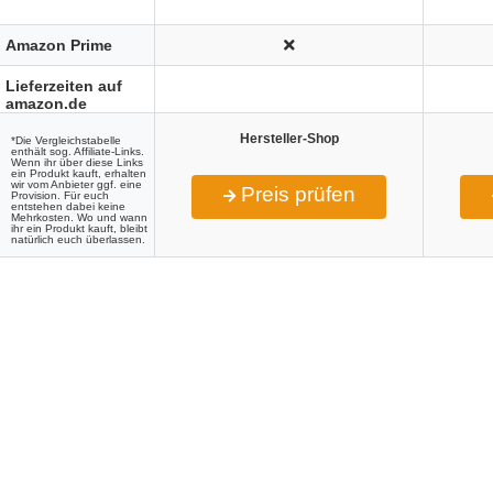
Amazon Prime
Lieferzeiten auf
amazon.de
Hersteller-Shop
*Die Vergleichstabelle
enthält sog. Affiliate-Links.
Wenn ihr über diese Links
ein Produkt kauft, erhalten
wir vom Anbieter ggf. eine
Preis prüfen
Provision. Für euch
entstehen dabei keine
Mehrkosten. Wo und wann
ihr ein Produkt kauft, bleibt
natürlich euch überlassen.