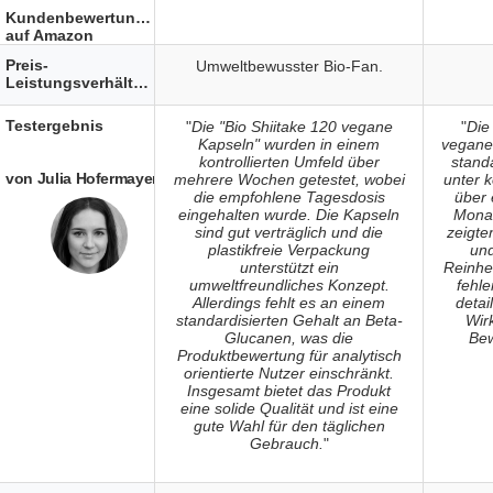
Kundenbewertungen
auf Amazon
Preis-
Umweltbewusster Bio-Fan.
Leistungsverhältnis
Testergebnis
"
Die "Bio Shiitake 120 vegane
"
Die
Kapseln" wurden in einem
vegane
kontrollierten Umfeld über
stand
von Julia Hofermayer
mehrere Wochen getestet, wobei
unter 
die empfohlene Tagesdosis
über 
eingehalten wurde. Die Kapseln
Monat
sind gut verträglich und die
zeigte
plastikfreie Verpackung
und
unterstützt ein
Reinhei
umweltfreundliches Konzept.
fehle
Allerdings fehlt es an einem
detai
standardisierten Gehalt an Beta-
Wir
Glucanen, was die
Bew
Produktbewertung für analytisch
orientierte Nutzer einschränkt.
Insgesamt bietet das Produkt
eine solide Qualität und ist eine
gute Wahl für den täglichen
Gebrauch.
"