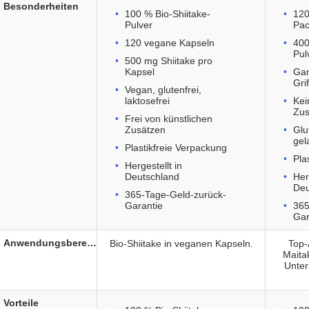
Besonderheiten
100 % Bio-Shiitake-
120
Pulver
Pa
120 vegane Kapseln
400
Pul
500 mg Shiitake pro
Kapsel
Gan
Gri
Vegan, glutenfrei,
laktosefrei
Kei
Zus
Frei von künstlichen
Zusätzen
Glu
gel
Plastikfreie Verpackung
Pla
Hergestellt in
Deutschland
Her
Deu
365-Tage-Geld-zurück-
Garantie
365
Gar
Anwendungsbereich
Bio-Shiitake in veganen Kapseln.
Top-
Maita
Unter
Vorteile