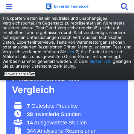
1) ExpertenTesten ist ein neutrales und unabhängiges
Vergleichsportal. Im Gegensatz zu repräsentativen Warentests
basieren unsere „Tests“ und Vergleiche regelmäßig nicht auf
Drogerie
Nahrungsergänzung
ermittelten Laborergebnissen durch Sachverständige, sondern
Pilzextrakt
auf eigenen Untersuchungen durch Verbraucher, technischen
Daten, Experteninterviews, Tests von Warentestorganisationen
oder analysierten Rezensionen Dritter. Mehr zu unserem Test- und
Pilzextrakt Test 2026 •
Vergleichsverfahren erfahren Sie
hier
2) Alle Produktlinks sind
Affiliate Links zu ausgewählten Online-Shops, mit denen ggf.
Werbeeinnahmen generiert werden. 3) Über
diesen Link
gelangen
Die 7 besten
Sie zu unserer Datenschutzerklärung.
Hinweis schließen
Pilzextrakte im
Vergleich
7
Getestete Produkte
28
Investierte Stunden
14
Ausgewertete Studien
344
Analysierte Rezensionen