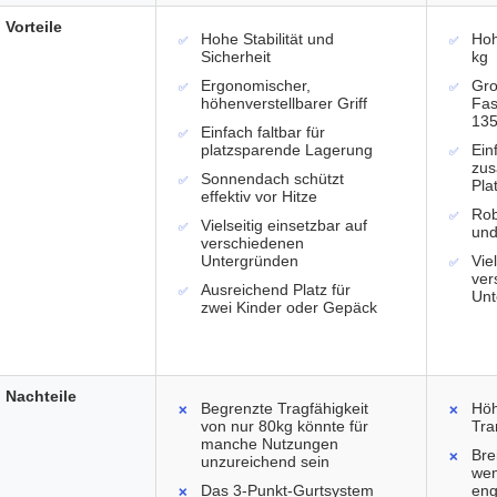
Vorteile
Hohe Stabilität und
Hoh
Sicherheit
kg
Ergonomischer,
Gr
höhenverstellbarer Griff
Fa
135
Einfach faltbar für
platzsparende Lagerung
Ein
zus
Sonnendach schützt
Pla
effektiv vor Hitze
Rob
Vielseitig einsetzbar auf
und
verschiedenen
Untergründen
Vie
ver
Ausreichend Platz für
Unt
zwei Kinder oder Gepäck
Nachteile
Begrenzte Tragfähigkeit
Höh
von nur 80kg könnte für
Tra
manche Nutzungen
Bre
unzureichend sein
wen
Das 3-Punkt-Gurtsystem
en