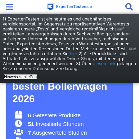
1) ExpertenTesten ist ein neutrales und unabhängiges
Vergleichsportal. Im Gegensatz zu repräsentativen Warentests
basieren unsere „Tests“ und Vergleiche regelmäßig nicht auf
Garten
Gartenfreizeit
Bollerwagen
ermittelten Laborergebnissen durch Sachverständige, sondern
auf eigenen Untersuchungen durch Verbraucher, technischen
Daten, Experteninterviews, Tests von Warentestorganisationen
Bollerwagen Test – für
oder analysierten Rezensionen Dritter. Mehr zu unserem Test- und
Vergleichsverfahren erfahren Sie
hier
2) Alle Produktlinks sind
Affiliate Links zu ausgewählten Online-Shops, mit denen ggf.
Ausflüge mit den
Werbeeinnahmen generiert werden. 3) Über
diesen Link
gelangen
Sie zu unserer Datenschutzerklärung.
Kindern – Vergleich der
Hinweis schließen
besten Bollerwagen
2026
6
Getestete Produkte
51
Investierte Stunden
7
Ausgewertete Studien