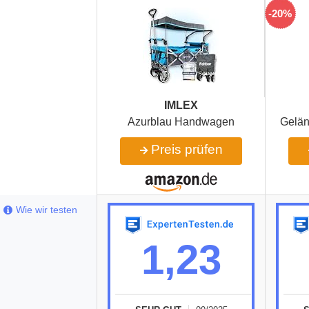
-20%
IMLEX
Azurblau Handwagen
Gelän
Preis prüfen
Wie wir testen
1,23