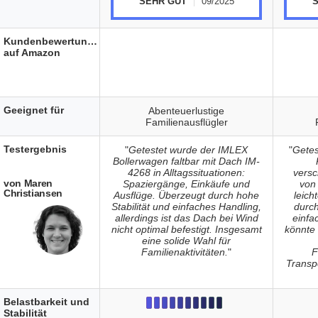
SEHR GUT
09/2025
Kundenbewertungen
auf Amazon
Geeignet für
Abenteuerlustige
Familienausflügler
Testergebnis
"
Getestet wurde der IMLEX
"
Getes
Bollerwagen faltbar mit Dach IM-
4268 in Alltagssituationen:
vers
von Maren
Spaziergänge, Einkäufe und
von 
Christiansen
Ausflüge. Überzeugt durch hohe
leic
Stabilität und einfaches Handling,
durch
allerdings ist das Dach bei Wind
einfa
nicht optimal befestigt. Insgesamt
könnte 
eine solide Wahl für
Familienaktivitäten.
"
F
Transpo
Belastbarkeit und
Stabilität