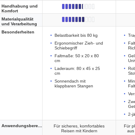
Handhabung und
Komfort
Materialqualität
und Verarbeitung
Besonderheiten
Belastbarkeit bis 80 kg
Tra
Ergonomischer Zieh- und
Fal
Schiebegriff
Ric
Faltmaße: 50 x 20 x 80
Gel
cm
Uni
Laderaum: 80 x 45 x 25
Rob
cm
Sto
Sonnendach mit
Min
klappbaren Stangen
Fal
Ver
Zwe
Get
2-j
Anwendungsbereich
Für sicheres, komfortables
Für p
Reisen mit Kindern
aus 