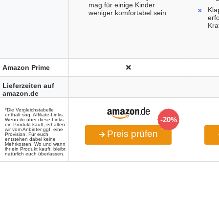
mag für einige Kinder
Kl
weniger komfortabel sein
erf
Kra
Amazon Prime
Lieferzeiten auf
amazon.de
*Die Vergleichstabelle
enthält sog. Affiliate-Links.
-20%
Wenn ihr über diese Links
ein Produkt kauft, erhalten
wir vom Anbieter ggf. eine
Preis prüfen
Provision. Für euch
entstehen dabei keine
Mehrkosten. Wo und wann
ihr ein Produkt kauft, bleibt
natürlich euch überlassen.