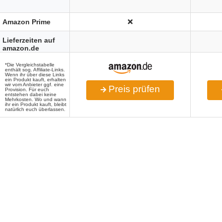
Amazon Prime
Lieferzeiten auf
amazon.de
*Die Vergleichstabelle
enthält sog. Affiliate-Links.
Wenn ihr über diese Links
ein Produkt kauft, erhalten
wir vom Anbieter ggf. eine
Preis prüfen
Provision. Für euch
entstehen dabei keine
Mehrkosten. Wo und wann
ihr ein Produkt kauft, bleibt
natürlich euch überlassen.