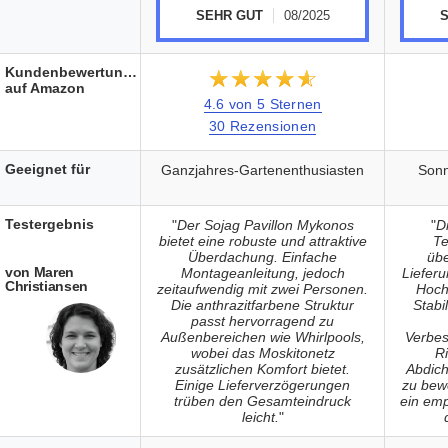
SEHR GUT
08/2025
Kundenbewertungen
★★★★★
☆☆☆☆☆
auf Amazon
4.6 von 5 Sternen
30 Rezensionen
Geeignet für
Ganzjahres-Gartenenthusiasten
Sonn
Testergebnis
"
Der Sojag Pavillon Mykonos
"
D
bietet eine robuste und attraktive
Te
Überdachung. Einfache
übe
von Maren
Montageanleitung, jedoch
Liefer
Christiansen
zeitaufwendig mit zwei Personen.
Hoch
Die anthrazitfarbene Struktur
Stabi
passt hervorragend zu
Außenbereichen wie Whirlpools,
Verbes
wobei das Moskitonetz
R
zusätzlichen Komfort bietet.
Abdich
Einige Lieferverzögerungen
zu bewe
trüben den Gesamteindruck
ein emp
leicht.
"