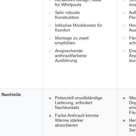
für Whirlpools
inn
Sehr robuste
Auf
Konstruktion
Per
Inklusive Moskitonetz für
Hoc
Komfort
Aus
Montage zu zweit
Fle
empfohlen
sch
Ansprechende
Erw
anthrazitfarbene
Anp
Ausführung
dur
Nachteile
Potenziell unvollständige
Was
Lieferung, erfordert
Dop
Nachkontakt
ein
Fäu
Farbe Anthrazit könnte
Wärme stärker
Her
absorbieren
err
Ser