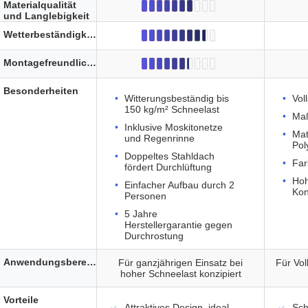
Materialqualität
und Langlebigkeit
Wetterbeständigkeit
Montagefreundlichkeit
Besonderheiten
Witterungsbeständig bis
Vol
150 kg/m² Schneelast
Maß
Inklusive Moskitonetze
Mat
und Regenrinne
Pol
Doppeltes Stahldach
Far
fördert Durchlüftung
Hoh
Einfacher Aufbau durch 2
Kon
Personen
5 Jahre
Herstellergarantie gegen
Durchrostung
Anwendungsbereich
Für ganzjährigen Einsatz bei
Für Vol
hoher Schneelast konzipiert
Vorteile
Attraktives Design, ideal
Sch