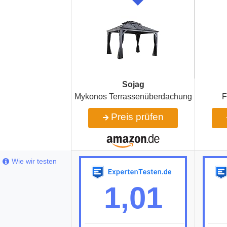
Sojag
Mykonos Terrassenüberdachung
F
Preis prüfen
Wie wir testen
1,01