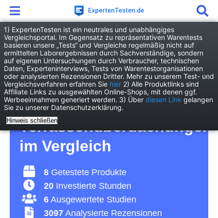
1) ExpertenTesten ist ein neutrales und unabhängiges
Vergleichsportal. Im Gegensatz zu repräsentativen Warentests
basieren unsere „Tests“ und Vergleiche regelmäßig nicht auf
Garten
Gartenfreizeit
ermittelten Laborergebnissen durch Sachverständige, sondern
Terrassenüberdachung
auf eigenen Untersuchungen durch Verbraucher, technischen
Daten, Experteninterviews, Tests von Warentestorganisationen
oder analysierten Rezensionen Dritter. Mehr zu unserem Test- und
Terrassenüberdachung
Vergleichsverfahren erfahren Sie
hier
2) Alle Produktlinks sind
Affiliate Links zu ausgewählten Online-Shops, mit denen ggf.
Werbeeinnahmen generiert werden. 3) Über
diesen Link
gelangen
Test 2026 • Die 8 besten
Sie zu unserer Datenschutzerklärung.
Hinweis schließen
Terrassenüberdachungen
im Vergleich
8
Getestete Produkte
20
Investierte Stunden
6
Ausgewertete Studien
3097
Analysierte Rezensionen