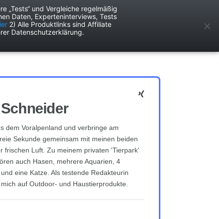
re „Tests“ und Vergleiche regelmäßig
en Daten, Experteninterviews, Tests
ken
Services
ier
2) Alle Produktlinks sind Affiliate
rer Datenschutzerklärung.
 Schneider
s dem Voralpenland und verbringe am
 freie Sekunde gemeinsam mit meinen beiden
 frischen Luft. Zu meinem privaten 'Tierpark'
ören auch Hasen, mehrere Aquarien, 4
e und eine Katze. Als testende Redakteurin
h mich auf Outdoor- und Haustierprodukte.