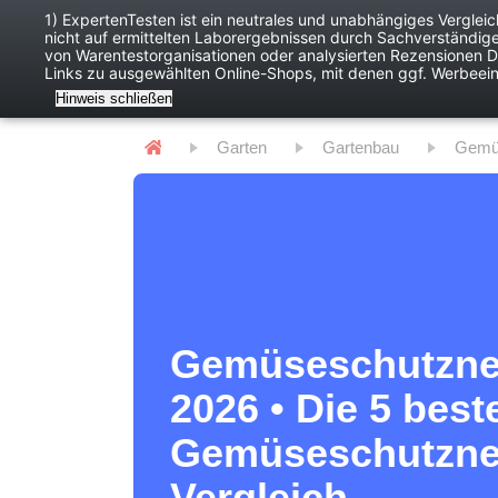
1) ExpertenTesten ist ein neutrales und unabhängiges Verglei
nicht auf ermittelten Laborergebnissen durch Sachverständig
Baby
Digitales
von Warentestorganisationen oder analysierten Rezensionen Dr
Links zu ausgewählten Online-Shops, mit denen ggf. Werbeei
Hinweis schließen
Garten
Gartenbau
Gem
Gemüseschutznet
2026 • Die 5 best
Gemüseschutzne
Vergleich