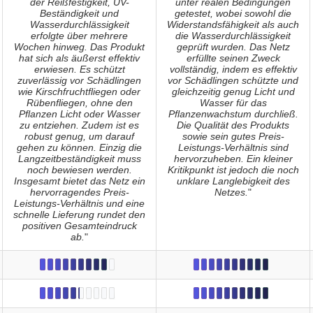
der Reißfestigkeit, UV-
unter realen Bedingungen
Beständigkeit und
getestet, wobei sowohl die
Wasserdurchlässigkeit
Widerstandsfähigkeit als auch
erfolgte über mehrere
die Wasserdurchlässigkeit
Wochen hinweg. Das Produkt
geprüft wurden. Das Netz
hat sich als äußerst effektiv
erfüllte seinen Zweck
erwiesen. Es schützt
vollständig, indem es effektiv
zuverlässig vor Schädlingen
vor Schädlingen schützte und
wie Kirschfruchtfliegen oder
gleichzeitig genug Licht und
Rübenfliegen, ohne den
Wasser für das
Pflanzen Licht oder Wasser
Pflanzenwachstum durchließ.
zu entziehen. Zudem ist es
Die Qualität des Produkts
robust genug, um darauf
sowie sein gutes Preis-
gehen zu können. Einzig die
Leistungs-Verhältnis sind
Langzeitbeständigkeit muss
hervorzuheben. Ein kleiner
noch bewiesen werden.
Kritikpunkt ist jedoch die noch
Insgesamt bietet das Netz ein
unklare Langlebigkeit des
hervorragendes Preis-
Netzes.
"
Leistungs-Verhältnis und eine
schnelle Lieferung rundet den
positiven Gesamteindruck
ab.
"