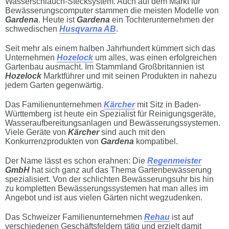
Wasserschlauch-Stecksystem. Auch auf dem Markt für
Bewässerungscomputer stammen die meisten Modelle von
Gardena
. Heute ist
Gardena
ein Tochterunternehmen der
schwedischen
Husqvarna AB
.
Seit mehr als einem halben Jahrhundert kümmert sich das
Unternehmen
Hozelock
um alles, was einen erfolgreichen
Gartenbau ausmacht. Im Stammland Großbritannien ist
Hozelock
Marktführer und mit seinen Produkten in nahezu
jedem Garten gegenwärtig.
Das Familienunternehmen
Kärcher
mit Sitz in Baden-
Württemberg ist heute ein Spezialist für Reinigungsgeräte,
Wasseraufbereitungsanlagen und Bewässerungssystemen.
Viele Geräte von
Kärcher
sind auch mit den
Konkurrenzprodukten von
Gardena
kompatibel.
Der Name lässt es schon erahnen: Die
Regenmeister
GmbH
hat sich ganz auf das Thema Gartenbewässerung
spezialisiert. Von der schlichten Bewässerungsuhr bis hin
zu kompletten Bewässerungssystemen hat man alles im
Angebot und ist aus vielen Gärten nicht wegzudenken.
Das Schweizer Familienunternehmen
Rehau
ist auf
verschiedenen Geschäftsfeldern tätig und erzielt damit