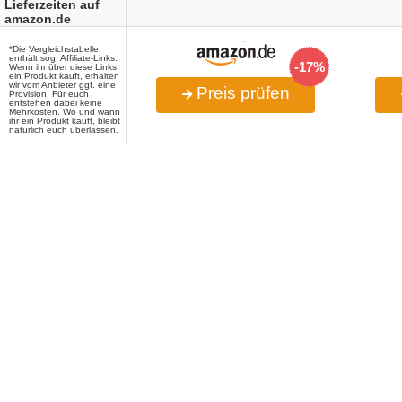
Lieferzeiten auf
amazon.de
*Die Vergleichstabelle
enthält sog. Affiliate-Links.
-17%
Wenn ihr über diese Links
ein Produkt kauft, erhalten
wir vom Anbieter ggf. eine
Preis prüfen
Provision. Für euch
entstehen dabei keine
Mehrkosten. Wo und wann
ihr ein Produkt kauft, bleibt
natürlich euch überlassen.