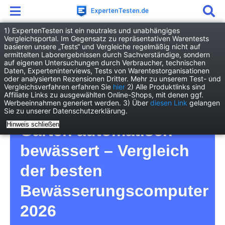
1) ExpertenTesten ist ein neutrales und unabhängiges
Vergleichsportal. Im Gegensatz zu repräsentativen Warentests
basieren unsere „Tests“ und Vergleiche regelmäßig nicht auf
Garten
Gartengeräte
ermittelten Laborergebnissen durch Sachverständige, sondern
Bewässerungscomputer
auf eigenen Untersuchungen durch Verbraucher, technischen
Daten, Experteninterviews, Tests von Warentestorganisationen
oder analysierten Rezensionen Dritter. Mehr zu unserem Test- und
Bewässerungscomputer
Vergleichsverfahren erfahren Sie
hier
2) Alle Produktlinks sind
Affiliate Links zu ausgewählten Online-Shops, mit denen ggf.
Werbeeinnahmen generiert werden. 3) Über
diesen Link
gelangen
Test – so wird Ihr
Sie zu unserer Datenschutzerklärung.
Hinweis schließen
Garten automatisch
bewässert – Vergleich
der besten
Bewässerungscomputer
2026