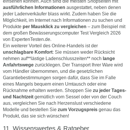
einsehen können. Auch sind die meisten Shopseiten mit
ausführlichen Informationen
ausgestattet, neben denen
jeder Ladenverkäufer blass wirkt. Zudem haben Sie die
Möglichkeit, im Internet nach Informationen zu suchen und
Produkte
per Mausklick zu vergleichen
– zum Beispiel mit
dem großen Bewässerungscomputer Test Vergleich 2026
von ExpertenTesten.de.
Ein weiterer Vorteil des Online-Handels ist der
unschlagbare Komfort
: Sie müssen weder Rücksicht
nehmen auf**lästige Ladenschlusszeiten** noch
lange
Anfahrtswege
zurücklegen. Der Transport Ihrer Ware wird
vom Händler übernommen, und die gesetzlichen
Garantiebestimmungen sorgen dafür, dass Sie im Falle
eines Mangels bequem einen Umtausch oder eine
Rücknahme erhalten werden. Shoppen Sie
zu jeder Tages-
und Nachtzeit
gemütlich vom Sessel oder von der Couch
aus, vergleichen Sie nach Herzenslust verschiedene
Modelle und bestellen Sie
zum Vorzugspreis
genau das
Produkt, das sie sich wünschen!
Wissenswertes & Ratgeber