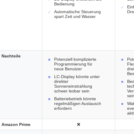
Bedienung
Ein
Automatische Steuerung
Dre
spart Zeit und Wasser
Nachteile
Potenziell komplizierte
Pot
Programmierung für
Fle
neue Benutzer
dre
Bew
LC-Display könnte unter
direkter
Bed
Sonneneinstrahlung
tec
schwer lesbar sein
Ver
sei
Batteriebetrieb könnte
regelmäßigen Austausch
Wat
erfordern
eve
akt
Amazon Prime