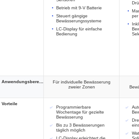
Drü
Betrieb mit 9-V Batterie
Man
Steuert gängige
per
Bewässerungssysteme
Ink
LC-Display für einfache
Bew
Bedienung
Sel
Anwendungsbereich
Für individuelle Bewässerung
zweier Zonen
Bewä
Vorteile
Programmierbare
Aut
Wochentage für gezielte
Bew
Bewässerung
Dre
Bis zu 3 Bewässerungen
ein
täglich möglich
Wat
LC-Display erleichtert die
Sof