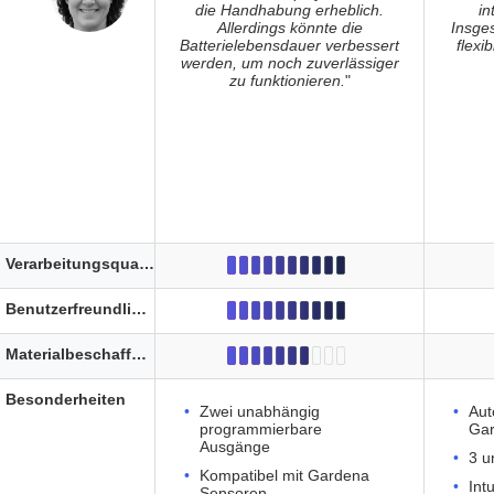
die Handhabung erheblich.
in
Allerdings könnte die
Insge
Batterielebensdauer verbessert
flexi
werden, um noch zuverlässiger
zu funktionieren.
"
Verarbeitungsqualität
Benutzerfreundlichkeit
Materialbeschaffenheit
Besonderheiten
Zwei unabhängig
Aut
programmierbare
Gar
Ausgänge
3 u
Kompatibel mit Gardena
Int
Sensoren