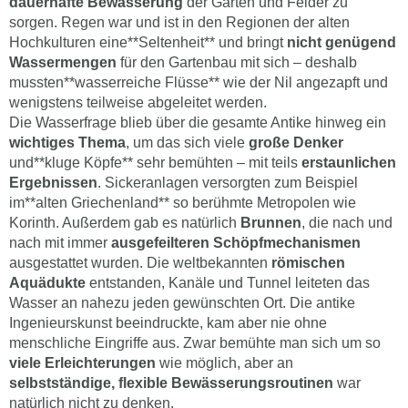
dauerhafte Bewässerung
der Gärten und Felder zu
sorgen. Regen war und ist in den Regionen der alten
Hochkulturen eine**Seltenheit** und bringt
nicht genügend
Wassermengen
für den Gartenbau mit sich – deshalb
mussten**wasserreiche Flüsse** wie der Nil angezapft und
wenigstens teilweise abgeleitet werden.
Die Wasserfrage blieb über die gesamte Antike hinweg ein
wichtiges Thema
, um das sich viele
große Denker
und**kluge Köpfe** sehr bemühten – mit teils
erstaunlichen
Ergebnissen
. Sickeranlagen versorgten zum Beispiel
im**alten Griechenland** so berühmte Metropolen wie
Korinth. Außerdem gab es natürlich
Brunnen
, die nach und
nach mit immer
ausgefeilteren Schöpfmechanismen
ausgestattet wurden. Die weltbekannten
römischen
Aquädukte
entstanden, Kanäle und Tunnel leiteten das
Wasser an nahezu jeden gewünschten Ort. Die antike
Ingenieurskunst beeindruckte, kam aber nie ohne
menschliche Eingriffe aus. Zwar bemühte man sich um so
viele Erleichterungen
wie möglich, aber an
selbstständige, flexible Bewässerungsroutinen
war
natürlich nicht zu denken.