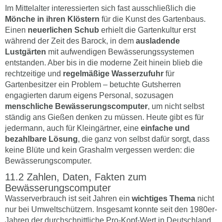
Im Mittelalter interessierten sich fast ausschließlich die
Mönche in ihren Klöstern
für die Kunst des Gartenbaus.
Einen
neuerlichen Schub
erhielt die Gartenkultur erst
während der Zeit des Barock, in dem
ausladende
Lustgärten
mit aufwendigen Bewässerungssystemen
entstanden. Aber bis in die moderne Zeit hinein blieb die
rechtzeitige und
regelmäßige Wasserzufuhr
für
Gartenbesitzer ein Problem – betuchte Gutsherren
engagierten darum eigens Personal, sozusagen
menschliche Bewässerungscomputer
, um nicht selbst
ständig ans Gießen denken zu müssen. Heute gibt es für
jedermann, auch für Kleingärtner, eine
einfache und
bezahlbare Lösung
, die ganz von selbst dafür sorgt, dass
keine Blüte und kein Grashalm vergessen werden: die
Bewässerungscomputer.
Zahlen, Daten, Fakten zum
Bewässerungscomputer
Wasserverbrauch ist seit Jahren ein
wichtiges Thema
nicht
nur bei Umweltschützern. Insgesamt konnte seit den 1980er-
Jahren der durchschnittliche Pro-Kopf-Wert in Deutschland