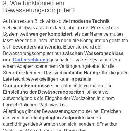
Wie funktioniert ein
Bewässerungscomputer?
Auf den ersten Blick wirkt so viel
moderne Technik
vielleicht etwas abschreckend, aber in der Praxis ist das
System weit
weniger kompliziert
, als der Name vermuten
lässt. Weder die Installation noch die Konfiguration gestalten
sich
besonders aufwendig
. Eigentlich wird der
Bewässerungscomputer nur
zwischen Wasseranschluss
und
Gartenschlauch
geschaltet – wie Sie es schon von
einem Adapter oder einem Verlängerungskabel für die
Steckdose kennen. Das sind
einfache Handgriffe
, die jeder
Laie leicht bewerkstelligen kann,
spezielle
Computerkenntnisse
sind dafür nicht vonnöten. Die
Einstellung der Bewässerungszeiten
ist nicht viel
aufwendiger als die Eingabe der Weckzeiten in einem
handelsüblichen Radiowecker.
Allerdings gibt der Bewässerungscomputer bei Erreichen
des von Ihnen
festgelegten Zeitpunkts
keinen
durchdringenden Alarmton von sich, sondern öffnet das
Ventil des Wasserhahns. Die
Dauer des