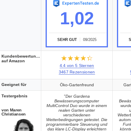
1,02
SEHR GUT
09/2025
Kundenbewertungen
★★★★★
☆☆☆☆☆
auf Amazon
4.4 von 5 Sternen
3467 Rezensionen
Geeignet für
Öko-Gartenfreund
Gar
Testergebnis
"
Der Gardena
Bewässerungscomputer
Bewäs
MultiControl Duo wurde in einem
wurde
von Maren
realen Garten unter
Christiansen
verschiedenen
Wetter
Wetterbedingungen getestet. Die
autom
programmierbare Steuerung und
Funk
das klare LC-Display erleichtern
könnt