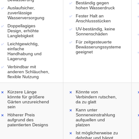
Beständig gegen
Auslaufsicher,
hohen Wasserdruck
zuverlässige
Fester Halt an
Wasserversorgung
Anschlussstücken
Doppellagiges
UV-beständig, keine
Design, erhöhte
Sonnenschäden
Langlebigkeit
Für zeitgesteuerte
Leichtgewichtig,
Bewässerungssysteme
einfache
geeignet
Handhabung und
Lagerung
Verbindbar mit
anderen Schläuchen,
flexible Nutzung
Kürzere Länge
Könnte von
könnte für größere
Verbindern rutschen,
Gärten unzureichend
da zu glatt
sein
Kann unter
Höherer Preis
Sonneneinstrahlung
aufgrund des
aufquellen und
patentierten Designs
platzen
Ist möglicherweise zu
dehnbar und hängt