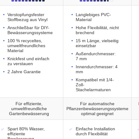
Verstopfungsfester
Langlebiges PVC-
Stoffbezug aus Vinyl
Material
Anschließbar für DIY-
Hohe Flexibilität, nicht
Bewässerungssysteme
brechend
100 % recyceltes,
15 m Länge, vielseitig
umweltfreundliches
einsetzbar
Material
Außendurchmesser:
Knickfest und einfach
7 mm
zu verstauen
Innendurchmesser: 4
2 Jahre Garantie
mm
Kompatibel mit 1/4-
Zoll-
Stachelarmaturen
Für effiziente,
Für automatische
umweltfreundliche
Pflanzenbewässerungssysteme
Gartenbewässerung
optimal geeignet
Spart 80% Wasser,
Einfache Installation
effiziente
durch Flexibilität
Bewässerung