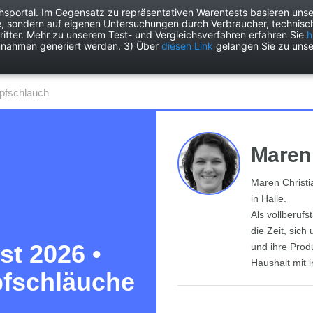
chsportal. Im Gegensatz zu repräsentativen Warentests basieren unse
e, sondern auf eigenen Untersuchungen durch Verbraucher, technisch
Drogerie
Elektronik
Freizeit
Garten
Haushalt
Heimwer
itter. Mehr zu unserem Test- und Vergleichsverfahren erfahren Sie
h
nnahmen generiert werden. 3) Über
diesen Link
gelangen Sie zu unse
opfschlauch
Maren 
Maren Christi
in Halle.
Als vollberufs
die Zeit, sic
st 2026 •
und ihre Pro
Haushalt mit i
pfschläuche