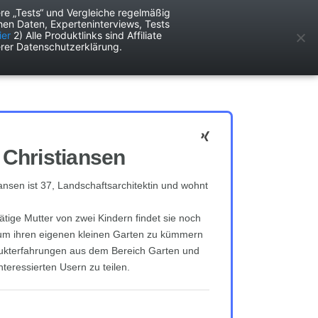
re „Tests“ und Vergleiche regelmäßig
en Daten, Experteninterviews, Tests
ken
Services
ier
2) Alle Produktlinks sind Affiliate
rer Datenschutzerklärung.
Christiansen
ansen ist 37, Landschaftsarchitektin und wohnt
tätige Mutter von zwei Kindern findet sie noch
h um ihren eigenen kleinen Garten zu kümmern
dukterfahrungen aus dem Bereich Garten und
nteressierten Usern zu teilen.