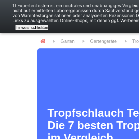
1) ExpertenTesten ist ein neutrales und unabhängiges Verglei
nicht auf ermittelten Laborergebnissen durch Sachverständig
Baby
Digitales
von Warentestorganisationen oder analysierten Rezensionen Dr
Links zu ausgewählten Online-Shops, mit denen ggf. Werbeei
Hinweis schließen
Garten
Gartengeräte
Tr
Tropfschlauch Te
Die 7 besten Tro
im Vergleich