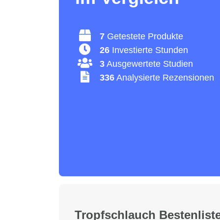
7
Getestete Produkte
26
Investierte Stunden
3
Ausgewertete Studien
336
Analysierte Rezensionen
Tropfschlauch Bestenliste