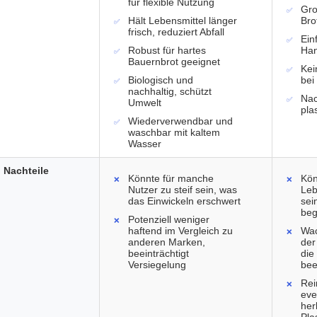
für flexible Nutzung
Gro
Hält Lebensmittel länger
Bro
frisch, reduziert Abfall
Ein
Robust für hartes
Ha
Bauernbrot geeignet
Kei
Biologisch und
bei
nachhaltig, schützt
Nac
Umwelt
plas
Wiederverwendbar und
waschbar mit kaltem
Wasser
Nachteile
Könnte für manche
Kön
Nutzer zu steif sein, was
Leb
das Einwickeln erschwert
sei
beg
Potenziell weniger
haftend im Vergleich zu
Wac
anderen Marken,
der
beeinträchtigt
die
Versiegelung
bee
Rei
eve
her