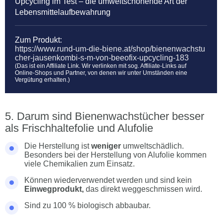
Upcycling im Test – die umweltschonende Art der
Lebensmittelaufbewahrung
Zum Produkt:
https://www.rund-um-die-biene.at/shop/bienenwachstu
cher-jausenkombi-s-m-von-beeofix-upcycling-183
(Das ist ein Affiliate Link. Wir verlinken mit sog. Affiliate-Links auf
Online-Shops und Partner, von denen wir unter Umständen eine
Vergütung erhalten.)
Darum sind Bienenwachstücher besser
als Frischhaltefolie und Alufolie
Die Herstellung ist
weniger
umweltschädlich.
Besonders bei der Herstellung von Alufolie kommen
viele Chemikalien zum Einsatz.
Können wiederverwendet werden und sind kein
Einwegprodukt,
das direkt weggeschmissen wird.
Sind zu 100 % biologisch abbaubar.