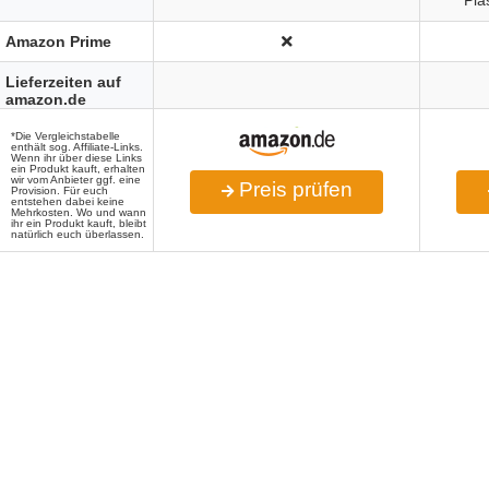
Pla
Amazon Prime
Lieferzeiten auf
amazon.de
*Die Vergleichstabelle
enthält sog. Affiliate-Links.
Wenn ihr über diese Links
ein Produkt kauft, erhalten
wir vom Anbieter ggf. eine
Preis prüfen
Provision. Für euch
entstehen dabei keine
Mehrkosten. Wo und wann
ihr ein Produkt kauft, bleibt
natürlich euch überlassen.