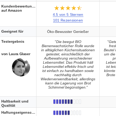
Kundenbewertungen
★★★★★
☆☆☆☆☆
auf Amazon
4.5 von 5 Sternen
101 Rezensionen
Geeignet für
Öko-Bewusster Genießer
Testergebnis
"
Die beegut BIO
"
Gete
Bienenwachstücher Rolle wurde
fre
in alltäglichen Küchensituationen
Beutel 
von Laura Glaser
getestet, einschließlich der
um die 
Aufbewahrung verschiedener
pr
Lebensmittel. Das Produkt hält
Lebens
Lebensmittel effektiv frisch und
ist le
ist einfach zu handhaben sowie
könnte 
nachhaltig durch
Brote
Wiederverwendbarkeit, allerdings
kann die Lagerung von Brot
Schimmel begünstigen.
"
Haltbarkeit und
Qualität
Haftungseigenschaften