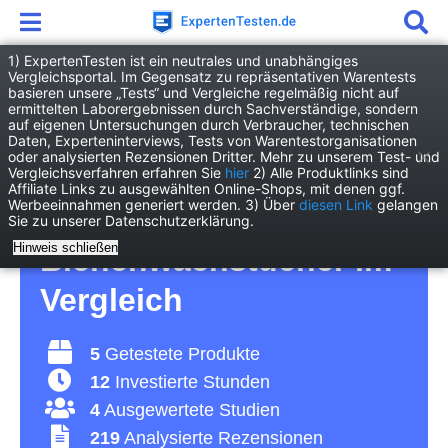
1) ExpertenTesten ist ein neutrales und unabhängiges
Vergleichsportal. Im Gegensatz zu repräsentativen Warentests
basieren unsere „Tests“ und Vergleiche regelmäßig nicht auf
Haushalt
Kücheninventar
ermittelten Laborergebnissen durch Sachverständige, sondern
Bienenwachstuch
auf eigenen Untersuchungen durch Verbraucher, technischen
Daten, Experteninterviews, Tests von Warentestorganisationen
oder analysierten Rezensionen Dritter. Mehr zu unserem Test- und
Bienenwachstuch Test
Vergleichsverfahren erfahren Sie
hier
2) Alle Produktlinks sind
Affiliate Links zu ausgewählten Online-Shops, mit denen ggf.
Werbeeinnahmen generiert werden. 3) Über
diesen Link
gelangen
2026 • Die 5 besten
Sie zu unserer Datenschutzerklärung.
Hinweis schließen
Bienenwachstücher im
Vergleich
5
Getestete Produkte
12
Investierte Stunden
4
Ausgewertete Studien
219
Analysierte Rezensionen