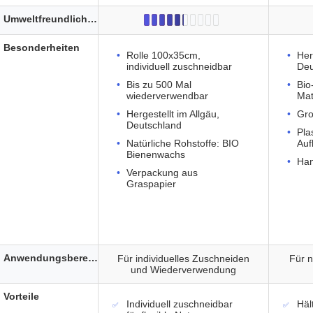
Umweltfreundlichkeit
Besonderheiten
Rolle 100x35cm,
Her
individuell zuschneidbar
Deu
Bis zu 500 Mal
Bio
wiederverwendbar
Mat
Hergestellt im Allgäu,
Gro
Deutschland
Pla
Natürliche Rohstoffe: BIO
Au
Bienenwachs
Han
Verpackung aus
Graspapier
Anwendungsbereich
Für individuelles Zuschneiden
Für n
und Wiederverwendung
Vorteile
Individuell zuschneidbar
Hält