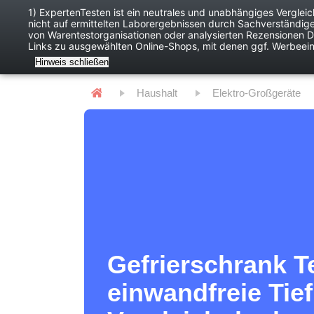
1) ExpertenTesten ist ein neutrales und unabhängiges Verglei
nicht auf ermittelten Laborergebnissen durch Sachverständig
Baby
Digitales
von Warentestorganisationen oder analysierten Rezensionen Dr
Links zu ausgewählten Online-Shops, mit denen ggf. Werbeei
Hinweis schließen
Haushalt
Elektro-Großgeräte
Gefrierschrank Te
einwandfreie Tie