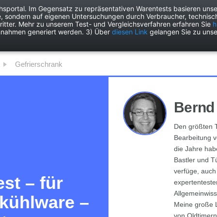
chsportal. Im Gegensatz zu repräsentativen Warentests basieren unse
e, sondern auf eigenen Untersuchungen durch Verbraucher, technisch
Drogerie
Elektronik
Freizeit
Garten
Haushalt
Heimwer
itter. Mehr zu unserem Test- und Vergleichsverfahren erfahren Sie
h
nnahmen generiert werden. 3) Über
diesen Link
gelangen Sie zu unse
Gefrierschrank
Bernd
Den größten T
Bearbeitung v
die Jahre habe
Bastler und Tü
verfüge, auch
st – für
expertenteste
Allgemeinwiss
fkühlware –
Meine große L
von Oldtimern