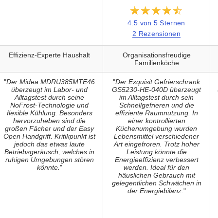
★★★★★
☆☆☆☆☆
4.5 von 5 Sternen
2 Rezensionen
Effizienz-Experte Haushalt
Organisationsfreudige
Familienköche
"
Der Midea MDRU385MTE46
"
Der Exquisit Gefrierschrank
überzeugt im Labor- und
GS5230-HE-040D überzeugt
Alltagstest durch seine
im Alltagstest durch sein
NoFrost-Technologie und
Schnellgefrieren und die
flexible Kühlung. Besonders
effiziente Raumnutzung. In
hervorzuheben sind die
einer kontrollierten
großen Fächer und der Easy
Küchenumgebung wurden
Open Handgriff. Kritikpunkt ist
Lebensmittel verschiedener
jedoch das etwas laute
Art eingefroren. Trotz hoher
Betriebsgeräusch, welches in
Leistung könnte die
ruhigen Umgebungen stören
Energieeffizienz verbessert
könnte.
"
werden. Ideal für den
häuslichen Gebrauch mit
gelegentlichen Schwächen in
der Energiebilanz.
"