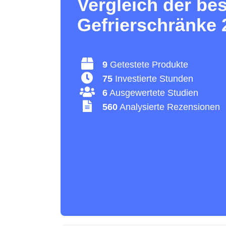
Vergleich der be
Gefrierschränke 
9
Getestete Produkte
75
Investierte Stunden
6
Ausgewertete Studien
560
Analysierte Rezensionen