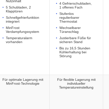
Nutzinhalt
4 Gefrierschubladen,
5 Schubladen, 2
1 offenes Fach
Klapptüren
Stufenlos
Schnellgefrierfunktion
regulierbarer
integriert
Thermostat
MinFrost
Wechselbarer
Verdampfungssystem
Türanschlag
Temperaturalarm
Justierbare Füße für
vorhanden
sicheren Stand
Bis zu 16,5 Stunden
Kühlerhaltung bei
Störung
Für optimale Lagerung mit
Für flexible Lagerung mit
MinFrost-Technologie
individueller
Temperatureinstellung