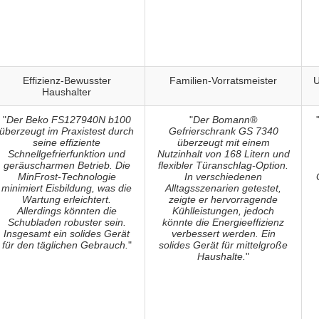
Effizienz-Bewusster
Familien-Vorratsmeister
U
Haushalter
"
Der Beko FS127940N b100
"
Der Bomann®
überzeugt im Praxistest durch
Gefrierschrank GS 7340
seine effiziente
überzeugt mit einem
Schnellgefrierfunktion und
Nutzinhalt von 168 Litern und
geräuscharmen Betrieb. Die
flexibler Türanschlag-Option.
MinFrost-Technologie
In verschiedenen
minimiert Eisbildung, was die
Alltagsszenarien getestet,
Wartung erleichtert.
zeigte er hervorragende
Allerdings könnten die
Kühlleistungen, jedoch
Schubladen robuster sein.
könnte die Energieeffizienz
Insgesamt ein solides Gerät
verbessert werden. Ein
für den täglichen Gebrauch.
"
solides Gerät für mittelgroße
Haushalte.
"