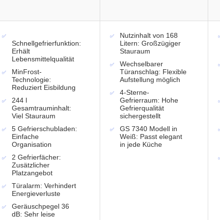
Nutzinhalt von 168
Schnellgefrierfunktion:
Litern: Großzügiger
Erhält
Stauraum
Lebensmittelqualität
Wechselbarer
MinFrost-
Türanschlag: Flexible
Technologie:
Aufstellung möglich
Reduziert Eisbildung
4-Sterne-
244 l
Gefrierraum: Hohe
Gesamtrauminhalt:
Gefrierqualität
Viel Stauraum
sichergestellt
5 Gefrierschubladen:
GS 7340 Modell in
Einfache
Weiß: Passt elegant
Organisation
in jede Küche
2 Gefrierfächer:
Zusätzlicher
Platzangebot
Türalarm: Verhindert
Energieverluste
Geräuschpegel 36
dB: Sehr leise