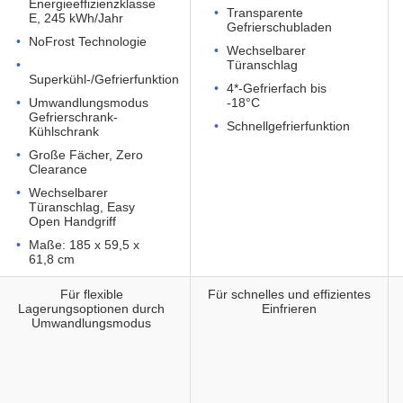
Energieeffizienzklasse
Transparente
E, 245 kWh/Jahr
Gefrierschubladen
NoFrost Technologie
Wechselbarer
Türanschlag
Superkühl-/Gefrierfunktion
4*-Gefrierfach bis
Umwandlungsmodus
-18°C
Gefrierschrank-
Schnellgefrierfunktion
Kühlschrank
Große Fächer, Zero
Clearance
Wechselbarer
Türanschlag, Easy
Open Handgriff
Maße: 185 x 59,5 x
61,8 cm
Für flexible
Für schnelles und effizientes
Lagerungsoptionen durch
Einfrieren
Umwandlungsmodus