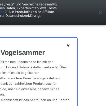
re „Tests“ und Vergleiche regelmäßig
en Daten, Experteninterviews, Tests
ken
Services
ier
2) Alle Produktlinks sind Affiliate
rer Datenschutzerklärung.
 Vogelsammer
eil meines Lebens habe ich mit der
on Holz und Holzwerkstoffen verbracht. Über
 ich mich als begeisterter
ftler in weitere Bereiche vorgetastet und
 dank der zahlreichen Produkttests für
n.de, über ein erwiesene handwerliches
en.
eidenschaft ist das Schrauben an und Fahren
.