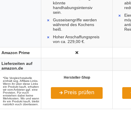
könnte
abl
handhabungsintensiv
red
sein.
Eie
Gusseisengriffe werden
mög
während des Kochens
ant
heiß.
Rei
Hoher Anschaffungspreis
von ca. 229,00 €.
Amazon Prime
Lieferzeiten auf
amazon.de
Hersteller-Shop
*Die Vergleichstabelle
enthält sog. Affiliate-Links.
Wenn ihr über diese Links
ein Produkt kauft, erhalten
wir vom Anbieter ggf. eine
Preis prüfen
Provision. Für euch
entstehen dabei keine
Mehrkosten. Wo und wann
ihr ein Produkt kauft, bleibt
natürlich euch überlassen.