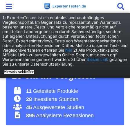
1) ExpertenTesten ist ein neutrales und unabhängiges
Vergleichsportal. Im Gegensatz zu repräsentativen Warentests
basieren unsere „Tests“ und Vergleiche regelmäßig nicht auf
Haushalt
Kücheninventar
ermittelten Laborergebnissen durch Sachverständige, sondern
Pfanne 18 cm
auf eigenen Untersuchungen durch Verbraucher, technischen
Daten, Experteninterviews, Tests von Warentestorganisationen
oder analysierten Rezensionen Dritter. Mehr zu unserem Test- und
Pfanne 18 cm Test 2026
Vergleichsverfahren erfahren Sie
hier
2) Alle Produktlinks sind
Affiliate Links zu ausgewählten Online-Shops, mit denen ggf.
Werbeeinnahmen generiert werden. 3) Über
diesen Link
gelangen
• Die 11 besten Pfannen
Sie zu unserer Datenschutzerklärung.
Hinweis schließen
18 cm im Vergleich
11
Getestete Produkte
28
Investierte Stunden
45
Ausgewertete Studien
895
Analysierte Rezensionen