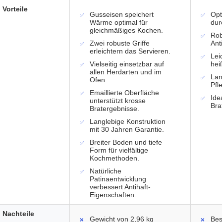
Vorteile
Gusseisen speichert
Opt
Wärme optimal für
dur
gleichmäßiges Kochen.
Rob
Zwei robuste Griffe
Ant
erleichtern das Servieren.
Lei
Vielseitig einsetzbar auf
hei
allen Herdarten und im
Lan
Ofen.
Pfl
Emaillierte Oberfläche
Ide
unterstützt krosse
Bra
Bratergebnisse.
Langlebige Konstruktion
mit 30 Jahren Garantie.
Breiter Boden und tiefe
Form für vielfältige
Kochmethoden.
Natürliche
Patinaentwicklung
verbessert Antihaft-
Eigenschaften.
Nachteile
Gewicht von 2,96 kg
Bes