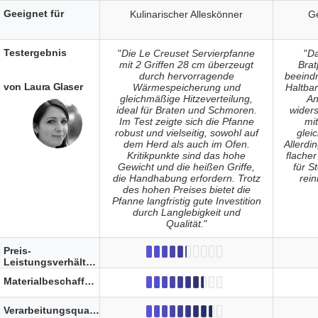
Geeignet für
Kulinarischer Alleskönner
G
Testergebnis
"
Die Le Creuset Servierpfanne
"
D
mit 2 Griffen 28 cm überzeugt
Brat
durch hervorragende
beeind
von Laura Glaser
Wärmespeicherung und
Haltbar
gleichmäßige Hitzeverteilung,
An
ideal für Braten und Schmoren.
wider
Im Test zeigte sich die Pfanne
mi
robust und vielseitig, sowohl auf
glei
dem Herd als auch im Ofen.
Allerdi
Kritikpunkte sind das hohe
flacher
Gewicht und die heißen Griffe,
für S
die Handhabung erfordern. Trotz
rei
des hohen Preises bietet die
Pfanne langfristig gute Investition
durch Langlebigkeit und
Qualität.
"
Preis-
Leistungsverhältnis
Materialbeschaffenheit
Verarbeitungsqualität