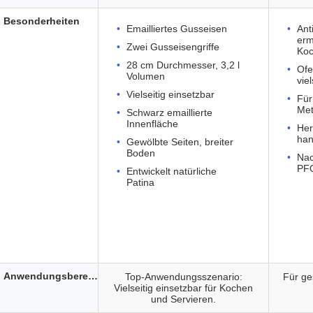
Besonderheiten
Emailliertes Gusseisen
Ant
erm
Zwei Gusseisengriffe
Koc
28 cm Durchmesser, 3,2 l
Ofe
Volumen
vie
Vielseitig einsetzbar
Für
Met
Schwarz emaillierte
Innenfläche
Her
han
Gewölbte Seiten, breiter
Boden
Nac
PF
Entwickelt natürliche
Patina
Anwendungsbereich
Top-Anwendungsszenario:
Für ge
Vielseitig einsetzbar für Kochen
und Servieren.