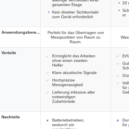
alleinige Vermessen einer
20 
gesamten Etage
Sch
Kein direkter Sichtkontakt
m
zum Gerät erforderlich
Anwendungsbereich
Perfekt für das Übertragen von
Messpunkten von Raum zu
Was
Raum.
Vorteile
Ermöglicht das Arbeiten
Erf
ohne einen zweiten
Gu
Helfer
Sc
Klare akustische Signale
Gün
Hochpräzise
Vol
Messgenauigkeit
für
Lieferung inklusive aller
Ge
notwendigen
Zubehörteile
Nachteile
Batteriebetrieben,
Dur
wodurch ein
für