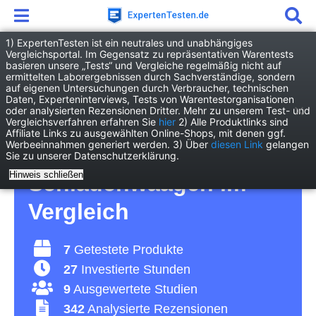
1) ExpertenTesten ist ein neutrales und unabhängiges
Vergleichsportal. Im Gegensatz zu repräsentativen Warentests
basieren unsere „Tests“ und Vergleiche regelmäßig nicht auf
Heimwerken
Werkzeug
ermittelten Laborergebnissen durch Sachverständige, sondern
Schlauchwaage
auf eigenen Untersuchungen durch Verbraucher, technischen
Daten, Experteninterviews, Tests von Warentestorganisationen
oder analysierten Rezensionen Dritter. Mehr zu unserem Test- und
Schlauchwaage Test
Vergleichsverfahren erfahren Sie
hier
2) Alle Produktlinks sind
Affiliate Links zu ausgewählten Online-Shops, mit denen ggf.
Werbeeinnahmen generiert werden. 3) Über
diesen Link
gelangen
2026 • Die 7 besten
Sie zu unserer Datenschutzerklärung.
Hinweis schließen
Schlauchwaagen im
Vergleich
7
Getestete Produkte
27
Investierte Stunden
9
Ausgewertete Studien
342
Analysierte Rezensionen