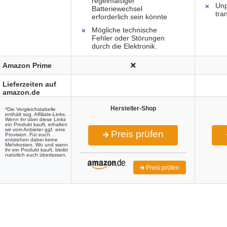
regelmäßiger
Unp
Batteriewechsel
tra
erforderlich sein könnte
Mögliche technische
Fehler oder Störungen
durch die Elektronik.
Amazon Prime
Lieferzeiten auf
amazon.de
Hersteller-Shop
*Die Vergleichstabelle
enthält sog. Affiliate-Links.
Wenn ihr über diese Links
ein Produkt kauft, erhalten
wir vom Anbieter ggf. eine
Preis prüfen
Provision. Für euch
entstehen dabei keine
Mehrkosten. Wo und wann
ihr ein Produkt kauft, bleibt
natürlich euch überlassen.
Preis prüfen