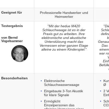
Geeignet für
Professionelle Handwerker und
Heimwerker
Testergebnis
"
Mit der hedue M420
"
Di
Schlauchwaage ist es in der
Schl
Praxis gut zu arbeiten. Ihre
defin
von Bernd
elektronische und akustische
b
Vogelsammer
Unterstützung macht das
Genaui
Vermessen einer ganzen Etage
Das 
alleine zu einem Kinderspiel.
"
einem
war ro
Einf
Befüll
Besonderheiten
Elektronische
Kun
Schlauchwasserwaage
Ø
Eingebaute 3-Ton Akustik
2 V
für klare Signale
Einf
Ermöglicht
Sc
Einzelpersonen das
CO