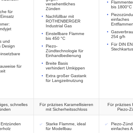
Flammente
versehentliches
bis 1800°C
Zünden
che für
Piezozündu
 Einsatz
Nachfüllbar mit
einfaches
ROTHENBERGER
mmer:
Entflamme
Industrial Gas
ndyjet
Gasverbrau
Einstellbare Flamme
254 g/h
bis 450 °C
s und
Für DIN EN
s Design
Piezo-
Stechkartu
Zündtechnologie für
 einsetzbare
Einhandbedienung
Breite Basis
auweise für
verhindert Umkippen
eit
Extra großer Gastank
für Langzeitnutzung
iges, schnelles
Für präzises Karamellisieren
Für präzises 
ünden
mit Sicherheitsschloss
Piezo-Z
s Entzünden
Starke Flamme, ideal
Piezo-Zünd
erholz
für Modellbau
einfaches 