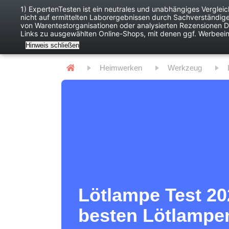
1) ExpertenTesten ist ein neutrales und unabhängiges Verglei
nicht auf ermittelten Laborergebnissen durch Sachverständig
Baby
Digitales
von Warentestorganisationen oder analysierten Rezensionen Dr
Links zu ausgewählten Online-Shops, mit denen ggf. Werbeei
Hinweis schließen
Heimwerken
Werkzeug
Lötlampe Test 202
besten Lötlampe