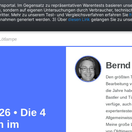
chsportal. Im Gegensatz zu repräsentativen Warentests basieren unse
e, sondern auf eigenen Untersuchungen durch Verbraucher, technisch
Drogerie
Elektronik
Freizeit
Garten
Haushalt
Heimwer
itter. Mehr zu unserem Test- und Vergleichsverfahren erfahren Sie
h
nnahmen generiert werden. 3) Über
diesen Link
gelangen Sie zu unse
Lötlampe
Bernd
Den größten T
Bearbeitung v
die Jahre habe
Bastler und Tü
verfüge, auch
6 • Die 4
expertenteste
Allgemeinwiss
n im
Meine große L
von Oldtimern