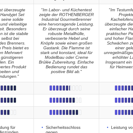
st überzeugte
"
Im Labor- und Küchentest
"
Im Testumfe
 Handyjet Set
zeigte der ROTHENBERGER
Projekt
 seine solide
Industrial Gourmetbrenner
Kachelofen
und vielseitige
eine hervorragende Leistung.
überzeugte die
it. Besonders
Er überzeugt durch seine
einfacher H
 ist die stabile
robuste Metallhülle,
praktischer P
selbst bei
verbesserte Hebel und
und hoher Fla
es Brenners.
Knöpfe sowie einen großen
Schwächen zei
 Preis bietet es
Gastank. Die Flamme ist
einer gel
ren Mehrwert
stark und konstant, ideal für
unregelmäßige
günstigeren
Modellbau oder Creme
erhöhter L
len. Ein
Brûlée Zubereitung. Einfache
Insgesamt ein 
ertes Produkt
Bedienung rundet das
für Heimwer
rbeiten und
positive Bild ab.
"
ündungen.
"
dung für
Sicherheitsschloss
Leistung v
 Anzünden
gegen