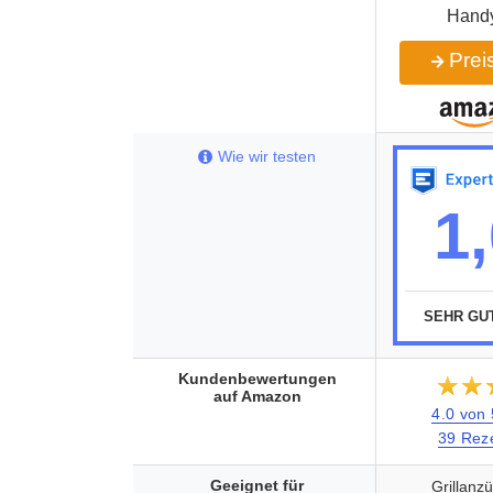
Handy
Preis
Wie wir testen
1
SEHR GU
Kundenbewertungen
★★
☆☆
auf Amazon
4.0 von
39 Rez
Geeignet für
Grillanz