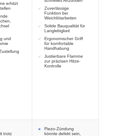
schnelles Anzünden
e erhitzt
tellen
Zuverlässige
Funktion bei
ende
Weichlötarbeiten
schen,
chsel
Solide Bauqualität für
Langlebigkeit
g und
Ergonomischer Griff
omie
für komfortable
Handhabung
Zustellung
Justierbare Flamme
zur präzisen Hitze-
Kontrolle
Piezo-Zündung
t trotz
könnte defekt sein,