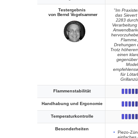
Testergebnis
"
Im Praxiste
von Bernd Vogelsammer
das Sievert
2283 durch
Verarbeitung 
Anwendbarke
hervorzuheben
Flamme, 
Drehungen d
Trotz höherem
einen kla
gegenüber 
Model
empfehlensw
für Löta
Grillanz
Flammenstabilität
Handhabung und Ergonomie
Temperaturkontrolle
Besonderheiten
Piezo-Zün
einfaches