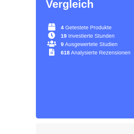
Vergleich
4
Getestete Produkte
19
Investierte Stunden
9
Ausgewertete Studien
618
Analysierte Rezensionen