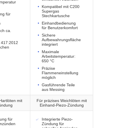
mperatur
Kompatibel mit C200
Supergas
ng für
Stechkartusche
n
Einhandbedienung
für Benutzerkomfort
ch ca.
Sichere
Aufbewahrungsfläche
 417:2012
integriert
schen
Maximale
Arbeitstemperatur:
650 °C
Präzise
Flammeneinstellung
möglich
Gasführende Teile
aus Messing
Hartlöten mit
Für präzises Weichlöten mit
ündung
Einhand-Piezo-Zündung
ung für
Integrierte Piezo-
Anzünden
Zündung für