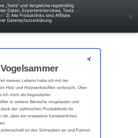
re „Tests“ und Vergleiche regelmäßig
en Daten, Experteninterviews, Tests
ken
Services
ier
2) Alle Produktlinks sind Affiliate
rer Datenschutzerklärung.
 Vogelsammer
eil meines Lebens habe ich mit der
on Holz und Holzwerkstoffen verbracht. Über
 ich mich als begeisterter
ftler in weitere Bereiche vorgetastet und
 dank der zahlreichen Produkttests für
n.de, über ein erwiesene handwerliches
en.
eidenschaft ist das Schrauben an und Fahren
.