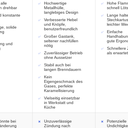
 alle
Hochwertige
Hohe Flamm
n drehbar
Metallhülle,
schnell Löts
langlebiges Design
d konstante
Lange halt
Verbesserte Hebel
Stechkartu
und Knöpfe,
leichter We
e, solide
benutzerfreundlich
ung
Einfache
Großer Gastank,
Handhabun
seltener nachfüllen
gute Ergon
ng und
nötig
g
Schnellere 
Zuverlässiger Betrieb
als erwartet
ohne Aussetzer
Stabil auch bei
langen Brenndauern
Kein
Eigengeschmack des
Gases, perfekte
Karamellisierung
Vielseitig einsetzbar
in Werkstatt und
Küche
nnte bei
Unzuverlässige
Potenzielle
änderung
Zündung nach
Undichtigkei