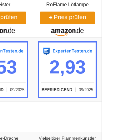
ister
RoFlame Lötlampe
 prüfen
Preis prüfen
53
2,93
ND
09/2025
BEFRIEDIGEND
09/2025
r-Drache
Vielseitiger Flammenkünstler