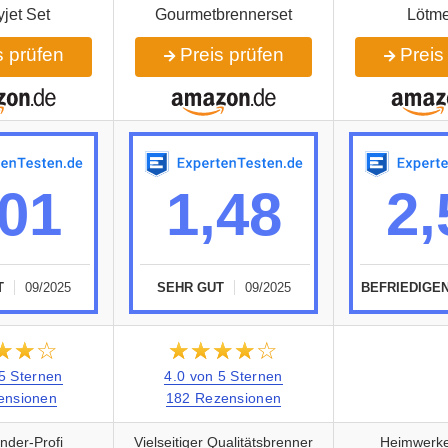
jet Set
Gourmetbrennerset
Lötme
 prüfen
Preis prüfen
Preis
,01
1,48
2,
T
09/2025
SEHR GUT
09/2025
BEFRIEDIGE
★★★
☆☆☆
★★★★★
☆☆☆☆☆
 5 Sternen
4.0 von 5 Sternen
ensionen
182 Rezensionen
ünder-Profi
Vielseitiger Qualitätsbrenner
Heimwerke