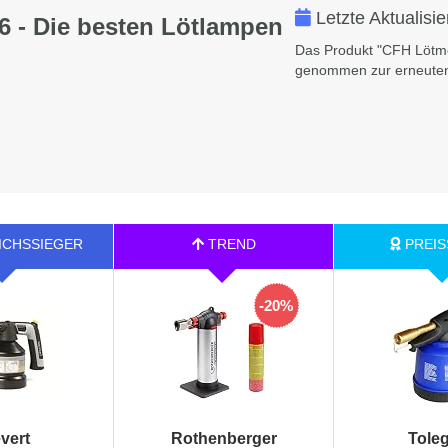
Letzte Aktualisi
6 - Die besten Lötlampen
Das Produkt "CFH Lötme
genommen zur erneuten
-20%
vert
Rothenberger
Tole