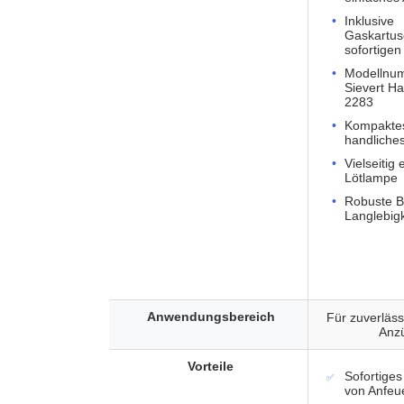
Inklusive
Gaskartus
sofortigen
Modellnu
Sievert Ha
2283
Kompakte
handliche
Vielseitig
Lötlampe
Robuste B
Langlebigk
Anwendungsbereich
Für zuverläss
Anz
Vorteile
Sofortige
von Anfeu