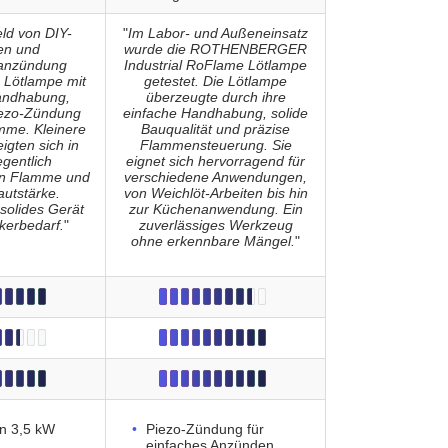
ld von DIY-
"
Im Labor- und Außeneinsatz
en und
wurde die ROTHENBERGER
anzündung
Industrial RoFlame Lötlampe
 Lötlampe mit
getestet. Die Lötlampe
andhabung,
überzeugte durch ihre
iezo-Zündung
einfache Handhabung, solide
mme. Kleinere
Bauqualität und präzise
gten sich in
Flammensteuerung. Sie
egentlich
eignet sich hervorragend für
n Flamme und
verschiedene Anwendungen,
autstärke.
von Weichlöt-Arbeiten bis hin
solides Gerät
zur Küchenanwendung. Ein
kerbedarf.
"
zuverlässiges Werkzeug
ohne erkennbare Mängel.
"
on 3,5 kW
Piezo-Zündung für
einfaches Anzünden