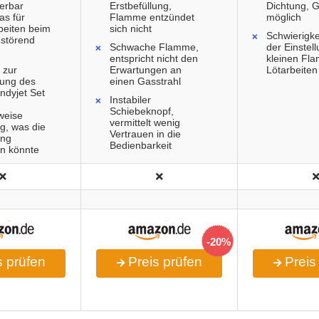
ierbar
Erstbefüllung,
Dichtung, G
as für
Flamme entzündet
möglich
beiten beim
sich nicht
Schwierigke
 störend
Schwache Flamme,
der Einstel
entspricht nicht den
kleinen Fl
 zur
Erwartungen an
Lötarbeiten
ung des
einen Gasstrahl
ndyjet Set
Instabiler
Schiebeknopf,
weise
vermittelt wenig
ig, was die
Vertrauen in die
ng
Bedienbarkeit
n könnte
-20%
 prüfen
Preis prüfen
Preis