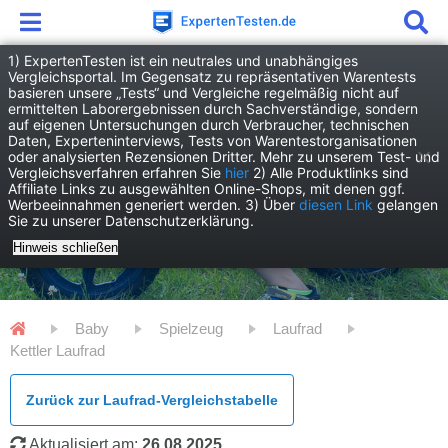
1) ExpertenTesten ist ein neutrales und unabhängiges
Vergleichsportal. Im Gegensatz zu repräsentativen Warentests
basieren unsere „Tests“ und Vergleiche regelmäßig nicht auf
ermittelten Laborergebnissen durch Sachverständige, sondern
auf eigenen Untersuchungen durch Verbraucher, technischen
Daten, Experteninterviews, Tests von Warentestorganisationen
oder analysierten Rezensionen Dritter. Mehr zu unserem Test- und
Vergleichsverfahren erfahren Sie
hier
2) Alle Produktlinks sind
Affiliate Links zu ausgewählten Online-Shops, mit denen ggf.
Werbeeinnahmen generiert werden. 3) Über
diesen Link
gelangen
Sie zu unserer Datenschutzerklärung.
Hinweis schließen
Baby
Spielzeug
Laufrad
Kettler Laufrad
Zurück zur Laufrad-Vergleichstabelle
Aktualisiert am:
26.08.2025