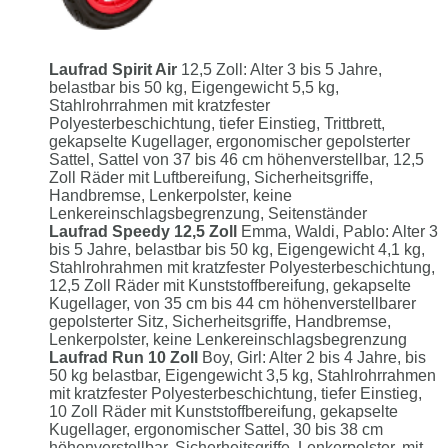
Laufrad Spirit Air
12,5 Zoll: Alter 3 bis 5 Jahre,
belastbar bis 50 kg, Eigengewicht 5,5 kg,
Stahlrohrrahmen mit kratzfester
Polyesterbeschichtung, tiefer Einstieg, Trittbrett,
gekapselte Kugellager, ergonomischer gepolsterter
Sattel, Sattel von 37 bis 46 cm höhenverstellbar, 12,5
Zoll Räder mit Luftbereifung, Sicherheitsgriffe,
Handbremse, Lenkerpolster, keine
Lenkereinschlagsbegrenzung, Seitenständer
Laufrad Speedy 12,5 Zoll
Emma, Waldi, Pablo: Alter 3
bis 5 Jahre, belastbar bis 50 kg, Eigengewicht 4,1 kg,
Stahlrohrahmen mit kratzfester Polyesterbeschichtung,
12,5 Zoll Räder mit Kunststoffbereifung, gekapselte
Kugellager, von 35 cm bis 44 cm höhenverstellbarer
gepolsterter Sitz, Sicherheitsgriffe, Handbremse,
Lenkerpolster, keine Lenkereinschlagsbegrenzung
Laufrad Run 10 Zoll
Boy, Girl: Alter 2 bis 4 Jahre, bis
50 kg belastbar, Eigengewicht 3,5 kg, Stahlrohrrahmen
mit kratzfester Polyesterbeschichtung, tiefer Einstieg,
10 Zoll Räder mit Kunststoffbereifung, gekapselte
Kugellager, ergonomischer Sattel, 30 bis 38 cm
höhenverstellbar, Sicherheitsgriffe, Lenkerpolster, mit