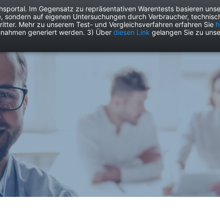
chsportal. Im Gegensatz zu repräsentativen Warentests basieren unse
e, sondern auf eigenen Untersuchungen durch Verbraucher, technisch
Drogerie
Elektronik
Freizeit
Garten
Haushalt
Heimwer
itter. Mehr zu unserem Test- und Vergleichsverfahren erfahren Sie
h
nnahmen generiert werden. 3) Über
diesen Link
gelangen Sie zu unse