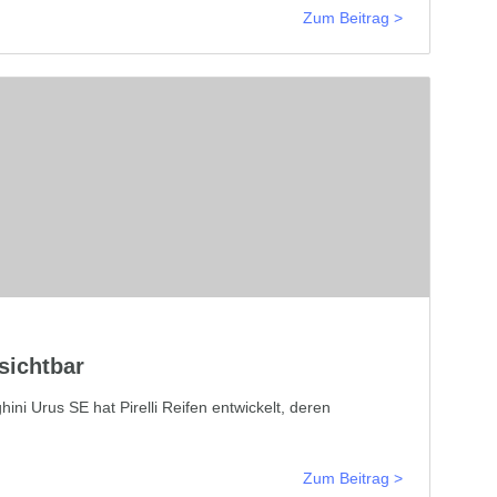
Zum Beitrag >
 sichtbar
ini Urus SE hat Pirelli Reifen entwickelt, deren
Zum Beitrag >