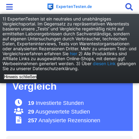
1) ExpertenTesten ist ein neutrales und unabhängiges
Vergleichsportal. Im Gegensatz zu repräsentativen Warentests
basieren unsere „Tests“ und Vergleiche regelmäßig nicht auf
E-Service
Stromanbieter
ermittelten Laborergebnissen durch Sachverständige, sondern
auf eigenen Untersuchungen durch Verbraucher, technischen
Daten, Experteninterviews, Tests von Warentestorganisationen
Stromanbieter Test
oder analysierten Rezensionen Dritter. Mehr zu unserem Test- und
Vergleichsverfahren erfahren Sie
hier
2) Alle Produktlinks sind
Affiliate Links zu ausgewählten Online-Shops, mit denen ggf.
2026 • Die besten
Werbeeinnahmen generiert werden. 3) Über
diesen Link
gelangen
Sie zu unserer Datenschutzerklärung.
Stromanbieter im
Hinweis schließen
Vergleich
19
Investierte Stunden
29
Ausgewertete Studien
257
Analysierte Rezensionen