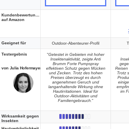
Kundenbewertungen
auf Amazon
Geeignet für
Outdoor-Abenteurer-Profil
T
Testergebnis
"
Getestet in Gebieten mit hoher
Insektenaktivität, zeigte Anti
Inse
Brumm Forte Pumpspray
gegen
von Julia Hofermayer
effektiven Schutz gegen Mücken
Reisen 
und Zecken. Trotz des hohen
Trotz 
Preises überzeugt es durch
Produk
angenehmen Geruch und
einig
langanhaltende Wirkung ohne
empfi
Hautirritationen. Ideal für
im F
Outdoor-Aktivitäten und
Familiengebrauch.
"
Wirksamkeit gegen
Insekten
Hautverträglichkeit