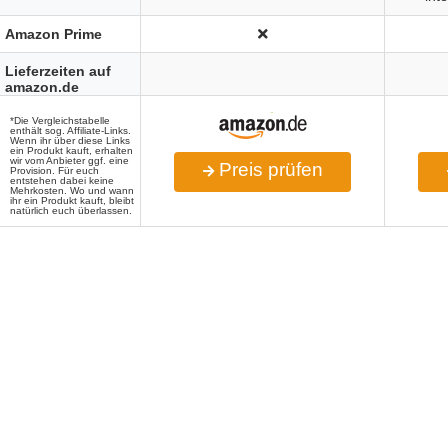
Amazon Prime
Lieferzeiten auf
amazon.de
*Die Vergleichstabelle
enthält sog. Affiliate-Links.
Wenn ihr über diese Links
ein Produkt kauft, erhalten
wir vom Anbieter ggf. eine
Preis prüfen
Provision. Für euch
entstehen dabei keine
Mehrkosten. Wo und wann
ihr ein Produkt kauft, bleibt
natürlich euch überlassen.