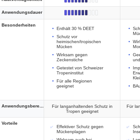
Anwendungsdauer
Besonderheiten
Enthält 30 % DEET
Sch
Müc
Schutz vor
heimischen/tropischen
Wir
Mücken
Mo
Wirksam gegen
Gee
Zeckenstiche
un
Getestet von Schweizer
Imp
Tropeninstitut
Erw
Kle
Für alle Regionen
geeignet
BAu
Anwendungsbereich
Für langanhaltenden Schutz in
Für la
Tropen geeignet
Vorteile
Effektiver Schutz gegen
Sch
Mückenplagen
Ins
Wirksam auch bei
Lan