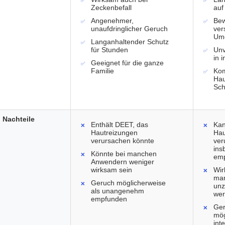
Zeckenbefall
auf
Angenehmer,
Bew
unaufdringlicher Geruch
ver
Um
Langanhaltender Schutz
für Stunden
Unv
in 
Geeignet für die ganze
Familie
Kom
Hau
Sch
Nachteile
Enthält DEET, das
Kan
Hautreizungen
Hau
verursachen könnte
ver
ins
Könnte bei manchen
emp
Anwendern weniger
wirksam sein
Wir
man
Geruch möglicherweise
unz
als unangenehm
we
empfunden
Ger
mög
int