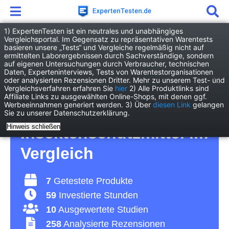
1) ExpertenTesten ist ein neutrales und unabhängiges
Vergleichsportal. Im Gegensatz zu repräsentativen Warentests
basieren unsere „Tests“ und Vergleiche regelmäßig nicht auf
Drogerie
Gesundheit
ermittelten Laborergebnissen durch Sachverständige, sondern
Insektenschutzmittel
auf eigenen Untersuchungen durch Verbraucher, technischen
Daten, Experteninterviews, Tests von Warentestorganisationen
oder analysierten Rezensionen Dritter. Mehr zu unserem Test- und
Insektenschutzmittel
Vergleichsverfahren erfahren Sie
hier
2) Alle Produktlinks sind
Affiliate Links zu ausgewählten Online-Shops, mit denen ggf.
Werbeeinnahmen generiert werden. 3) Über
diesen Link
gelangen
Test 2026 • Die 7 besten
Sie zu unserer Datenschutzerklärung.
Hinweis schließen
Insektenschutzmittel im
Vergleich
7
Getestete Produkte
59
Investierte Stunden
10
Ausgewertete Studien
258
Analysierte Rezensionen