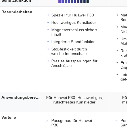
Schutzfunktion
Besonderheiten
Speziell für Huawei P30
Mat
Bes
Hochwertiges Kunstleder
Mag
Magnetverschluss sichert
N5
Inhalt
Umw
Integrierte Standfunktion
Mat
Stoßfestigkeit durch
Rut
weiche Innenschale
kra
Präzise Aussparungen für
Erh
Anschlüsse
Dis
Lei
gef
Anwendungsbereich
Für Huawei P30: Hochwertiges,
Fü
rutschfestes Kunstleder
ma
Vorteile
Passgenau für Huawei
Per
P30
Sa