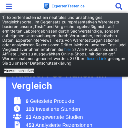
1) ExpertenTesten ist ein neutrales und unabhängiges
Vergleichsportal. Im Gegensatz zu repräsentativen Warentests
basieren unsere „Tests“ und Vergleiche regelmäßig nicht auf
Elektronik
Handy & Kommunikation
ermittelten Laborergebnissen durch Sachverständige, sondern
Huawei P30 Hülle
auf eigenen Untersuchungen durch Verbraucher, technischen
Daten, Experteninterviews, Tests von Warentestorganisationen
oder analysierten Rezensionen Dritter. Mehr zu unserem Test- und
Huawei P30 Hülle Test
Vergleichsverfahren erfahren Sie
hier
2) Alle Produktlinks sind
Affiliate Links zu ausgewählten Online-Shops, mit denen ggf.
Werbeeinnahmen generiert werden. 3) Über
diesen Link
gelangen
2026 • Die 9 besten
Sie zu unserer Datenschutzerklärung.
Hinweis schließen
Huawei P30 Hüllen im
Vergleich
9
Getestete Produkte
100
Investierte Stunden
23
Ausgewertete Studien
453
Analysierte Rezensionen