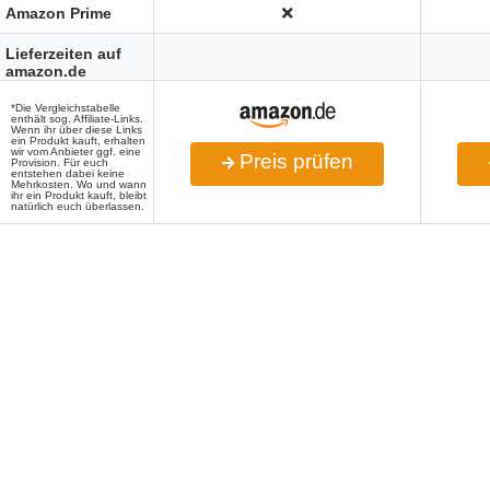
Amazon Prime
Lieferzeiten auf
amazon.de
*Die Vergleichstabelle
enthält sog. Affiliate-Links.
Wenn ihr über diese Links
ein Produkt kauft, erhalten
wir vom Anbieter ggf. eine
Preis prüfen
Provision. Für euch
entstehen dabei keine
Mehrkosten. Wo und wann
ihr ein Produkt kauft, bleibt
natürlich euch überlassen.