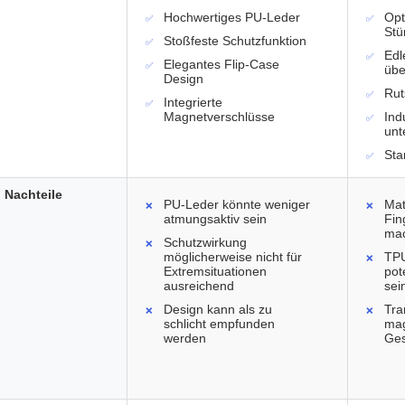
Hochwertiges PU-Leder
Opt
Stü
Stoßfeste Schutzfunktion
Edl
Elegantes Flip-Case
übe
Design
Rut
Integrierte
Magnetverschlüsse
Ind
unt
Sta
Nachteile
PU-Leder könnte weniger
Mat
atmungsaktiv sein
Fin
ma
Schutzwirkung
möglicherweise nicht für
TP
Extremsituationen
pot
ausreichend
sei
Design kann als zu
Tra
schlicht empfunden
mag
werden
Ges