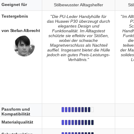
Geeignet für
Stilbewusster Alltagshelfer
Sti
Testergebnis
"
Die PU-Leder Handyhülle für
"
Im All
das Huawei P30 überzeugt durch
P3
elegantes Design und
Sc
von Stefan Albrecht
Funktionalität. Im Alltagstest
Handh
schützte sie effektiv vor Stößen,
Funkt
wobei der schwache
di
Magnetverschluss als Nachteil
teilwe
auffiel. Insgesamt bietet die Hülle
der Ma
jedoch ein gutes Preis-Leistungs-
solide
Verhältnis.
"
L
Passform und
Kompatibilität
Materialqualität