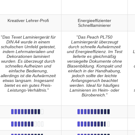
Kreativer Lehrer-Profi
Energieeffizienter
Schnelllaminierer
"
Das Texet Laminiergerät für
"
Das Peach PL750
DIN A4 wurde in einem
Laminiergerät überzeugt
schulischen Umfeld getestet,
durch schnelle Aufwärmzeit
indem Lehrmaterialien und
und Energieeffizienz. Im Test
L
Dekorationen laminiert
lieferte es gleichmäßig
wurden. Es überzeugt durch
versiegelte Dokumente ohne
schnelles Aufheizen und
Blasenbildung. Kompakt und
einfache Bedienung,
einfach in der Handhabung,
allerdings ist die Aufwärmzeit
jedoch sollte der leichte
etwas langsam. Insgesamt
Anfangsgeruch beachtet
bietet es ein gutes Preis-
werden. Ideal für häufiges
Leistungs-Verhältnis.
"
Laminieren im Heim- oder
Bürobereich.
"