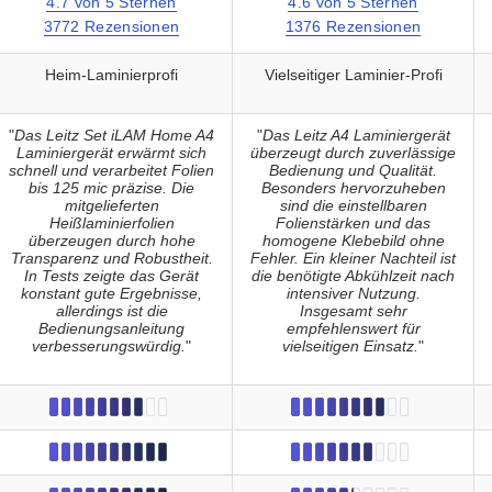
4.7 von 5 Sternen
4.6 von 5 Sternen
3772 Rezensionen
1376 Rezensionen
Heim-Laminierprofi
Vielseitiger Laminier-Profi
"
Das Leitz Set iLAM Home A4
"
Das Leitz A4 Laminiergerät
Laminiergerät erwärmt sich
überzeugt durch zuverlässige
schnell und verarbeitet Folien
Bedienung und Qualität.
bis 125 mic präzise. Die
Besonders hervorzuheben
mitgelieferten
sind die einstellbaren
Heißlaminierfolien
Folienstärken und das
überzeugen durch hohe
homogene Klebebild ohne
Transparenz und Robustheit.
Fehler. Ein kleiner Nachteil ist
In Tests zeigte das Gerät
die benötigte Abkühlzeit nach
konstant gute Ergebnisse,
intensiver Nutzung.
allerdings ist die
Insgesamt sehr
Bedienungsanleitung
empfehlenswert für
verbesserungswürdig.
"
vielseitigen Einsatz.
"