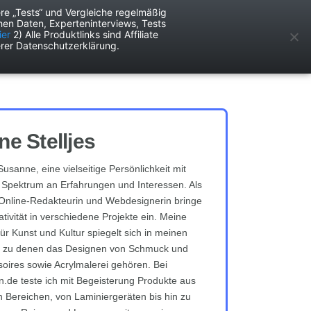
re „Tests“ und Vergleiche regelmäßig
en Daten, Experteninterviews, Tests
ken
Services
ier
2) Alle Produktlinks sind Affiliate
rer Datenschutzerklärung.
e Stelljes
 Susanne, eine vielseitige Persönlichkeit mit
 Spektrum an Erfahrungen und Interessen. Als
e Online-Redakteurin und Webdesignerin bringe
tivität in verschiedene Projekte ein. Meine
ür Kunst und Kultur spiegelt sich in meinen
, zu denen das Designen von Schmuck und
soires sowie Acrylmalerei gehören. Bei
n.de teste ich mit Begeisterung Produkte aus
 Bereichen, von Laminiergeräten bis hin zu