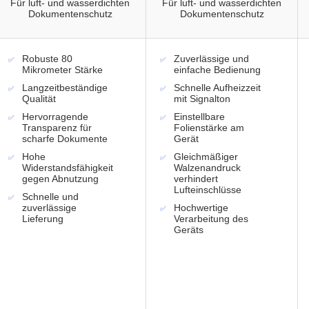
Für luft- und wasserdichten
Für luft- und wasserdichten
Dokumentenschutz
Dokumentenschutz
Robuste 80
Zuverlässige und
Mikrometer Stärke
einfache Bedienung
Langzeitbeständige
Schnelle Aufheizzeit
Qualität
mit Signalton
Hervorragende
Einstellbare
Transparenz für
Folienstärke am
scharfe Dokumente
Gerät
Hohe
Gleichmäßiger
Widerstandsfähigkeit
Walzenandruck
gegen Abnutzung
verhindert
Lufteinschlüsse
Schnelle und
zuverlässige
Hochwertige
Lieferung
Verarbeitung des
Geräts