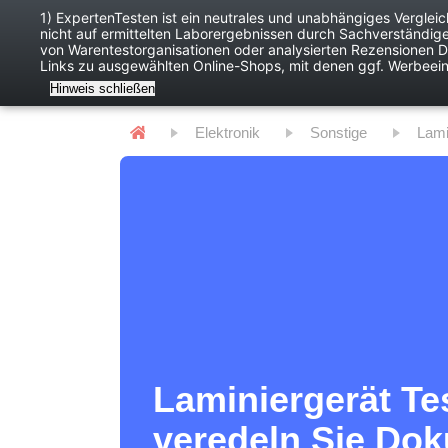
1) ExpertenTesten ist ein neutrales und unabhängiges Verglei
nicht auf ermittelten Laborergebnissen durch Sachverständig
Baby
Digitales
von Warentestorganisationen oder analysierten Rezensionen Dr
Links zu ausgewählten Online-Shops, mit denen ggf. Werbeei
Hinweis schließen
Elektronik
Sonstige
Lam
Laminiergerät Te
veredeln Sie Do