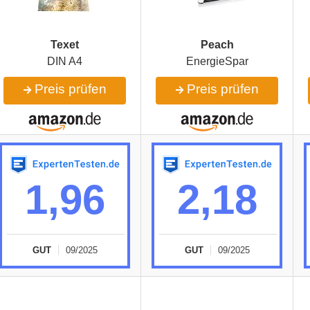
Texet
Peach
DIN A4
EnergieSpar
Preis prüfen
Preis prüfen
1,96
2,18
GUT
09/2025
GUT
09/2025