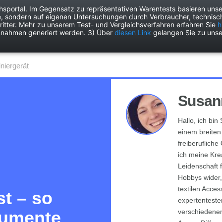
chsportal. Im Gegensatz zu repräsentativen Warentests basieren unse
e, sondern auf eigenen Untersuchungen durch Verbraucher, technisch
Drogerie
Elektronik
Freizeit
Garten
Haushalt
Heimwer
itter. Mehr zu unserem Test- und Vergleichsverfahren erfahren Sie
h
nnahmen generiert werden. 3) Über
diesen Link
gelangen Sie zu unse
iniergerät
Susann
Hallo, ich bin
einem breiten
freiberuflich
ich meine Krea
Leidenschaft f
Hobbys wider
textilen Acces
st – so
expertenteste
kumente
verschiedenen