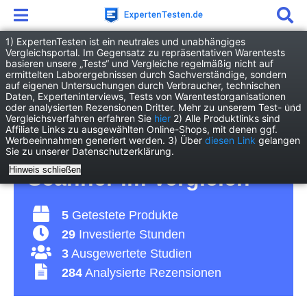
1) ExpertenTesten ist ein neutrales und unabhängiges
Vergleichsportal. Im Gegensatz zu repräsentativen Warentests
basieren unsere „Tests“ und Vergleiche regelmäßig nicht auf
Elektronik
Drucken & Scannen
ermittelten Laborergebnissen durch Sachverständige, sondern
3D Scanner
auf eigenen Untersuchungen durch Verbraucher, technischen
Daten, Experteninterviews, Tests von Warentestorganisationen
oder analysierten Rezensionen Dritter. Mehr zu unserem Test- und
3D Scanner Test 2026 •
Vergleichsverfahren erfahren Sie
hier
2) Alle Produktlinks sind
Affiliate Links zu ausgewählten Online-Shops, mit denen ggf.
Werbeeinnahmen generiert werden. 3) Über
diesen Link
gelangen
Die 5 besten 3D
Sie zu unserer Datenschutzerklärung.
Hinweis schließen
Scanner im Vergleich
5
Getestete Produkte
29
Investierte Stunden
3
Ausgewertete Studien
284
Analysierte Rezensionen