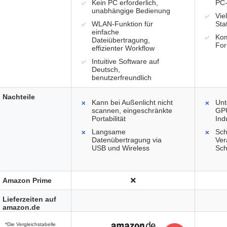
Kein PC erforderlich,
PC
unabhängige Bedienung
Vie
WLAN-Funktion für
Sta
einfache
Kom
Dateiübertragung,
Fo
effizienter Workflow
Intuitive Software auf
Deutsch,
benutzerfreundlich
Nachteile
Kann bei Außenlicht nicht
Unt
scannen, eingeschränkte
GPU
Portabilität
Ind
Langsame
Sch
Datenübertragung via
Ver
USB und Wireless
Sch
Amazon Prime
Lieferzeiten auf
amazon.de
*Die Vergleichstabelle