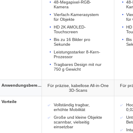
48-Megapixel-RGB-
48-
Kamera
Ka
Vierfach-Kamerasystem
Vie
für Objekte
für
HD 2K AMOLED-
HD
Touchscreen
Tou
Bis zu 16 Bilder pro
Bis
Sekunde
Sek
Leistungsstarker 8-Kern-
Prozessor
Tragbares Design mit nur
750 g Gewicht
Anwendungsbereich
Für präzise, kabellose All-in-One
Für prä
3D-Scans
Vorteile
Vollständig tragbar,
Hoc
erhöhte Mobilität
0,
Große und kleine Objekte
Unt
scannbar, vielseitig
Bet
einsetzbar
Int