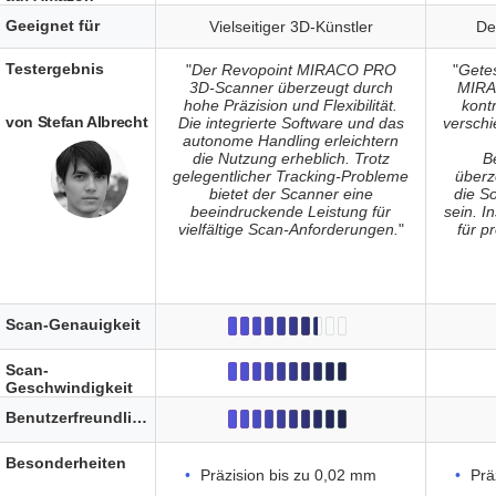
Geeignet für
Vielseitiger 3D-Künstler
De
Testergebnis
"
Der Revopoint MIRACO PRO
"
Gete
3D-Scanner überzeugt durch
MIRA
hohe Präzision und Flexibilität.
kont
von Stefan Albrecht
Die integrierte Software und das
versch
autonome Handling erleichtern
die Nutzung erheblich. Trotz
B
gelegentlicher Tracking-Probleme
überz
bietet der Scanner eine
die So
beeindruckende Leistung für
sein. I
vielfältige Scan-Anforderungen.
"
für p
Scan-Genauigkeit
Scan-
Geschwindigkeit
Benutzerfreundlichkeit
Besonderheiten
Präzision bis zu 0,02 mm
Prä