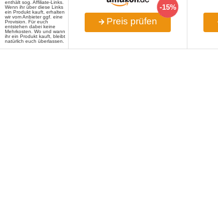
enthält sog. Affiliate-Links.
-15%
Wenn ihr über diese Links
ein Produkt kauft, erhalten
wir vom Anbieter ggf. eine
Preis prüfen
Provision. Für euch
entstehen dabei keine
Mehrkosten. Wo und wann
ihr ein Produkt kauft, bleibt
natürlich euch überlassen.