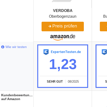
VERDOBA
Oberbogenzaun
B
Preis prüfen
Wie wir testen
1,23
SEHR GUT
08/2025
Kundenbewertungen
auf Amazon