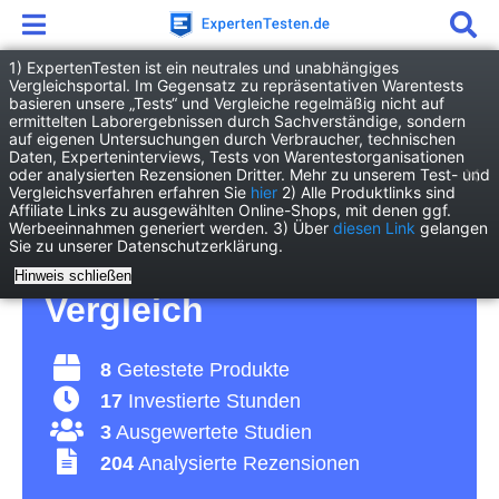
1) ExpertenTesten ist ein neutrales und unabhängiges
Vergleichsportal. Im Gegensatz zu repräsentativen Warentests
basieren unsere „Tests“ und Vergleiche regelmäßig nicht auf
Garten
Gartenbau
Gartenzaun
ermittelten Laborergebnissen durch Sachverständige, sondern
auf eigenen Untersuchungen durch Verbraucher, technischen
Daten, Experteninterviews, Tests von Warentestorganisationen
Gartenzaun Test 2026 •
oder analysierten Rezensionen Dritter. Mehr zu unserem Test- und
Vergleichsverfahren erfahren Sie
hier
2) Alle Produktlinks sind
Affiliate Links zu ausgewählten Online-Shops, mit denen ggf.
Die 8 besten
Werbeeinnahmen generiert werden. 3) Über
diesen Link
gelangen
Sie zu unserer Datenschutzerklärung.
Gartenzäune im
Hinweis schließen
Vergleich
8
Getestete Produkte
17
Investierte Stunden
3
Ausgewertete Studien
204
Analysierte Rezensionen