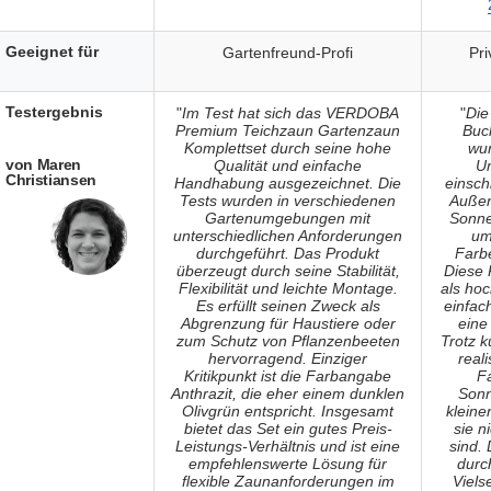
Geeignet für
Gartenfreund-Profi
Pr
Testergebnis
"
Im Test hat sich das VERDOBA
"
Die
Premium Teichzaun Gartenzaun
Buc
Komplettset durch seine hohe
wu
von Maren
Qualität und einfache
U
Christiansen
Handhabung ausgezeichnet. Die
einsch
Tests wurden in verschiedenen
Außen
Gartenumgebungen mit
Sonne
unterschiedlichen Anforderungen
um
durchgeführt. Das Produkt
Farbe
überzeugt durch seine Stabilität,
Diese 
Flexibilität und leichte Montage.
als hoc
Es erfüllt seinen Zweck als
einfac
Abgrenzung für Haustiere oder
eine
zum Schutz von Pflanzenbeeten
Trotz k
hervorragend. Einziger
real
Kritikpunkt ist die Farbangabe
Fa
Anthrazit, die eher einem dunklen
Sonn
Olivgrün entspricht. Insgesamt
kleine
bietet das Set ein gutes Preis-
sie n
Leistungs-Verhältnis und ist eine
sind.
empfehlenswerte Lösung für
durc
flexible Zaunanforderungen im
Viels