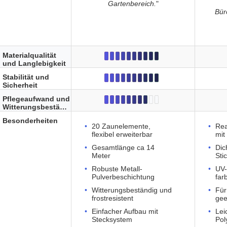
Gartenbereich.
"
Bür
Materialqualität
und Langlebigkeit
Stabilität und
Sicherheit
Pflegeaufwand und
Witterungsbeständigkeit
Besonderheiten
20 Zaunelemente,
Rea
flexibel erweiterbar
mit
Gesamtlänge ca 14
Dic
Meter
Sti
Robuste Metall-
UV-
Pulverbeschichtung
far
Witterungsbeständig und
Für
frostresistent
gee
Einfacher Aufbau mit
Lei
Stecksystem
Pol