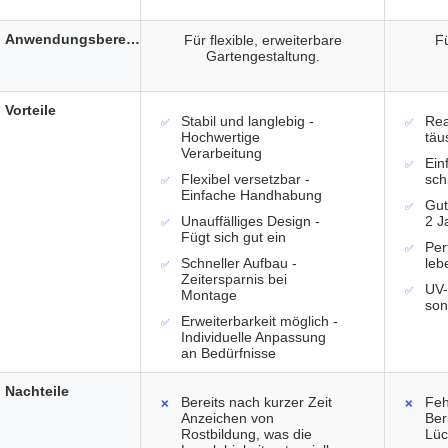
Anwendungsbereich
Für flexible, erweiterbare
Fü
Gartengestaltung.
Vorteile
Stabil und langlebig -
Rea
Hochwertige
täu
Verarbeitung
Ein
Flexibel versetzbar -
sch
Einfache Handhabung
Gut
Unauffälliges Design -
2 J
Fügt sich gut ein
Per
Schneller Aufbau -
leb
Zeitersparnis bei
UV-
Montage
son
Erweiterbarkeit möglich -
Individuelle Anpassung
an Bedürfnisse
Nachteile
Bereits nach kurzer Zeit
Feh
Anzeichen von
Ber
Rostbildung, was die
Lüc