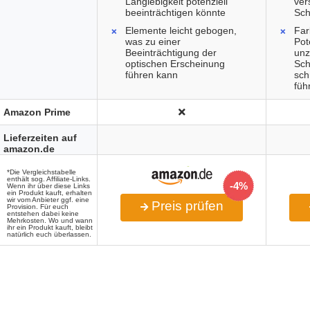
Langlebigkeit potenziell
ver
beeinträchtigen könnte
Sch
Elemente leicht gebogen,
Far
was zu einer
Pot
Beeinträchtigung der
unz
optischen Erscheinung
Sch
führen kann
sch
füh
Amazon Prime
Lieferzeiten auf
amazon.de
*Die Vergleichstabelle
enthält sog. Affiliate-Links.
-4%
Wenn ihr über diese Links
ein Produkt kauft, erhalten
wir vom Anbieter ggf. eine
Preis prüfen
Provision. Für euch
entstehen dabei keine
Mehrkosten. Wo und wann
ihr ein Produkt kauft, bleibt
natürlich euch überlassen.