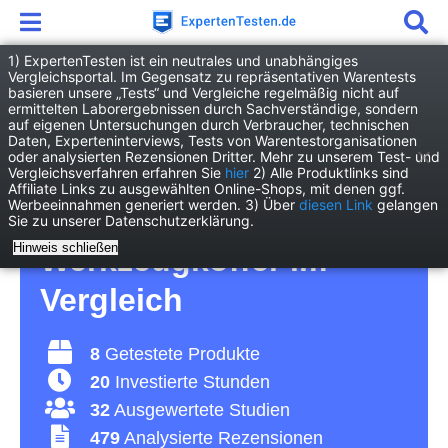
1) ExpertenTesten ist ein neutrales und unabhängiges
Vergleichsportal. Im Gegensatz zu repräsentativen Warentests
basieren unsere „Tests“ und Vergleiche regelmäßig nicht auf
Heimwerken
Werkstatt
ermittelten Laborergebnissen durch Sachverständige, sondern
Werkzeugkoffer
auf eigenen Untersuchungen durch Verbraucher, technischen
Daten, Experteninterviews, Tests von Warentestorganisationen
oder analysierten Rezensionen Dritter. Mehr zu unserem Test- und
Werkzeugkoffer Test
Vergleichsverfahren erfahren Sie
hier
2) Alle Produktlinks sind
Affiliate Links zu ausgewählten Online-Shops, mit denen ggf.
Werbeeinnahmen generiert werden. 3) Über
diesen Link
gelangen
2026 • Die 8 besten
Sie zu unserer Datenschutzerklärung.
Hinweis schließen
Werkzeugkoffer im
Vergleich
8
Getestete Produkte
20
Investierte Stunden
32
Ausgewertete Studien
479
Analysierte Rezensionen