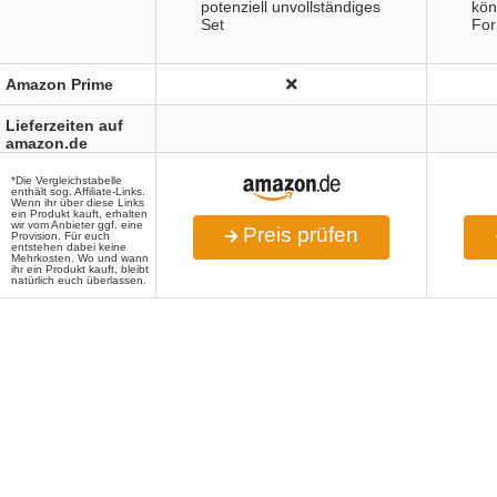
potenziell unvollständiges
kön
Set
For
Amazon Prime
Lieferzeiten auf
amazon.de
*Die Vergleichstabelle
enthält sog. Affiliate-Links.
Wenn ihr über diese Links
ein Produkt kauft, erhalten
wir vom Anbieter ggf. eine
Preis prüfen
Provision. Für euch
entstehen dabei keine
Mehrkosten. Wo und wann
ihr ein Produkt kauft, bleibt
natürlich euch überlassen.