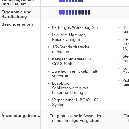
und Qualität
Ergonomie und
Handhabung
Besonderheiten
69-teiliges Werkzeug-Set
Hoc
Sta
Inklusive Hammer,
Knipex-Zangen
3 R
Rat
1/2-Standardratsche
13,
enthalten
Ste
Kaltgeschmiedeter 31
mit
CrV 3-Stahl
Kom
Zweifach vernickelt, matt-
Ca
verchromt
Vie
Lesebare
Sti
Schlüsselweiten mit
Lasermarkierung
Verpackung: L-BOXX 102
System
Anwendungsbereich
Für professionelle Anwender
Für
ohne unnötige Füllgrößen