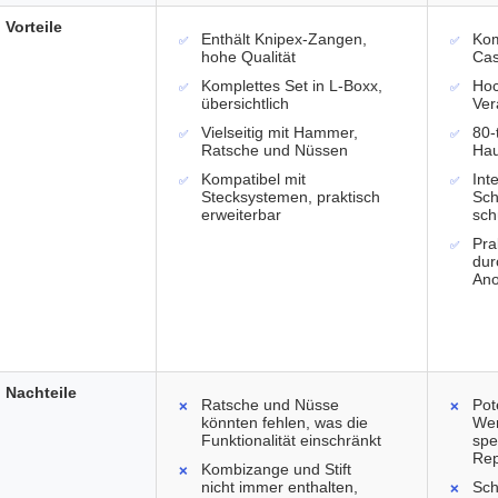
Vorteile
Enthält Knipex-Zangen,
Kom
hohe Qualität
Ca
Komplettes Set in L-Boxx,
Hoc
übersichtlich
Ver
Vielseitig mit Hammer,
80-
Ratsche und Nüssen
Hau
Kompatibel mit
Int
Stecksystemen, praktisch
Sch
erweiterbar
sch
Pra
dur
An
Nachteile
Ratsche und Nüsse
Pot
könnten fehlen, was die
Wer
Funktionalität einschränkt
spe
Rep
Kombizange und Stift
nicht immer enthalten,
Sch