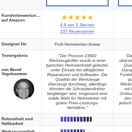
Kundenbewertungen
★★★★★
☆☆☆☆☆
auf Amazon
4.8 von 5 Sternen
237 Rezensionen
Geeignet für
Profi-Heimwerker-Avatar
Testergebnis
"
Der Proxxon 23660
"
De
Werkzeugkoffer wurde in einer
überze
typischen Heimwerkstatt getestet,
Qual
von Bernd
unter Einsatz bei alltäglichen
Garag
Vogelsammer
Reparaturen und Aufbauten. Die
Funktio
Qualität der Werkzeuge
qu
überzeugt durchweg, allerdings
Werkze
könnten die Schraubendreher
mit 
langlebiger sein. Insgesamt eine
Ordnun
solide Wahl für Heimwerker mit
den 
gutem Preis-Leistungs-
jedoch 
Verhältnis.
"
Robustheit und
Haltbarkeit
Werkzeugvielfalt