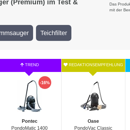
er (Premium) im Test &
Das Produkt
mit der Be
ammsauger
Teichfilter
-16%
Pontec
Oase
PondoMatic 1400
PondoVac Classic