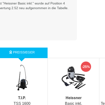
 "Heissner Basic inkl." wurde auf Position 4
wertung 2.52 neu aufgenommen in die Tabelle.
-25%
T.I.P.
Heissner
TSS 1600
Basic inkl.
Te