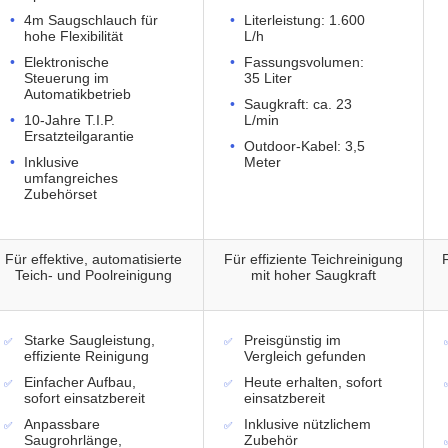
4m Saugschlauch für
Literleistung: 1.600
hohe Flexibilität
L/h
Elektronische
Fassungsvolumen:
Steuerung im
35 Liter
Automatikbetrieb
Saugkraft: ca. 23
10-Jahre T.I.P.
L/min
Ersatzteilgarantie
Outdoor-Kabel: 3,5
Inklusive
Meter
umfangreiches
Zubehörset
Für effektive, automatisierte
Für effiziente Teichreinigung
Teich- und Poolreinigung
mit hoher Saugkraft
Starke Saugleistung,
Preisgünstig im
effiziente Reinigung
Vergleich gefunden
Einfacher Aufbau,
Heute erhalten, sofort
sofort einsatzbereit
einsatzbereit
Anpassbare
Inklusive nützlichem
Saugrohrlänge,
Zubehör