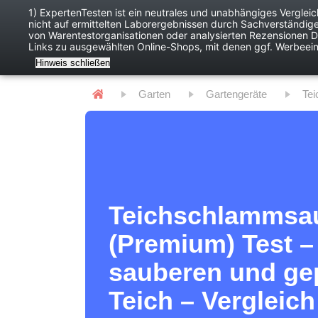
1) ExpertenTesten ist ein neutrales und unabhängiges Verglei
nicht auf ermittelten Laborergebnissen durch Sachverständig
Baby
Digitales
von Warentestorganisationen oder analysierten Rezensionen Dr
Links zu ausgewählten Online-Shops, mit denen ggf. Werbeei
Hinweis schließen
Garten
Gartengeräte
Te
Teichschlammsa
(Premium) Test – 
sauberen und ge
Teich – Vergleich