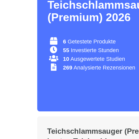
Teichschlammsa
(Premium) 2026
6
Getestete Produkte
55
Investierte Stunden
10
Ausgewertete Studien
269
Analysierte Rezensionen
Teichschlammsauger (Prem