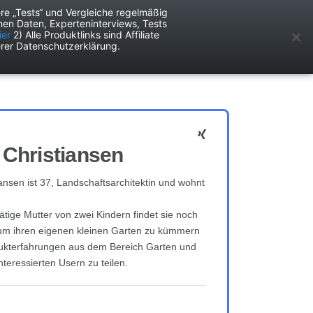
re „Tests“ und Vergleiche regelmäßig
en Daten, Experteninterviews, Tests
ken
Services
ier
2) Alle Produktlinks sind Affiliate
rer Datenschutzerklärung.
Christiansen
ansen ist 37, Landschaftsarchitektin und wohnt
tätige Mutter von zwei Kindern findet sie noch
h um ihren eigenen kleinen Garten zu kümmern
dukterfahrungen aus dem Bereich Garten und
nteressierten Usern zu teilen.