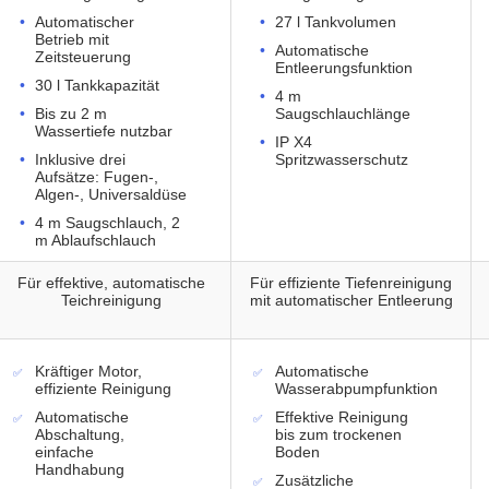
Automatischer
27 l Tankvolumen
Betrieb mit
Automatische
Zeitsteuerung
Entleerungsfunktion
30 l Tankkapazität
4 m
Bis zu 2 m
Saugschlauchlänge
Wassertiefe nutzbar
IP X4
Inklusive drei
Spritzwasserschutz
Aufsätze: Fugen-,
Algen-, Universaldüse
4 m Saugschlauch, 2
m Ablaufschlauch
Für effektive, automatische
Für effiziente Tiefenreinigung
Teichreinigung
mit automatischer Entleerung
Kräftiger Motor,
Automatische
effiziente Reinigung
Wasserabpumpfunktion
Automatische
Effektive Reinigung
Abschaltung,
bis zum trockenen
einfache
Boden
Handhabung
Zusätzliche