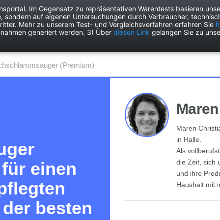
chsportal. Im Gegensatz zu repräsentativen Warentests basieren unse
e, sondern auf eigenen Untersuchungen durch Verbraucher, technisch
Drogerie
Elektronik
Freizeit
Garten
Haushalt
Heimwer
itter. Mehr zu unserem Test- und Vergleichsverfahren erfahren Sie
h
nnahmen generiert werden. 3) Über
diesen Link
gelangen Sie zu unse
ichschlammsauger (Premium)
Maren 
Maren Christi
in Halle.
uger
Als vollberufs
die Zeit, sic
für einen
und ihre Pro
pflegten
Haushalt mit i
 der besten