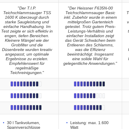
"
Der T.I.P.
"
Der Heissner F635N-00
Teichschlammsauger TSS
Teichschlammsauger Basic
T
1600 K überzeugt durch
inkl. Zubehör wurde in einem
starke Saugleistung und
mittelgroßen Gartenteich
einfache Handhabung. Im
getestet. Trotz gutem Preis-
Test zeigte er sich effektiv in
Leistungs-Verhältnis und
engen, tiefen Bereichen.
einfacher Installation zeigt
Kleinere Mängel wie der
das Gerät Schwächen beim
Grobfilter und die
Entleeren des Schlamms,
Düsenbreite wurden kreativ
was die Effizienz
angepasst, um optimale
beeinträchtigt. Insgesamt
Ergebnisse zu erzielen.
eine solide Wahl für
Empfehlenswert für
gelegentliche Anwendungen.
"
regelmäßige
Teichreinigungen.
"
30 l Tankvolumen,
Leistung: max. 1.600
Spannverschlüsse
Watt