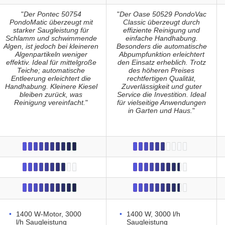
"
Der Pontec 50754
"
Der Oase 50529 PondoVac
PondoMatic überzeugt mit
Classic überzeugt durch
starker Saugleistung für
effiziente Reinigung und
Schlamm und schwimmende
einfache Handhabung.
Algen, ist jedoch bei kleineren
Besonders die automatische
Algenpartikeln weniger
Abpumpfunktion erleichtert
effektiv. Ideal für mittelgroße
den Einsatz erheblich. Trotz
Teiche; automatische
des höheren Preises
Entleerung erleichtert die
rechtfertigen Qualität,
Handhabung. Kleinere Kiesel
Zuverlässigkeit und guter
bleiben zurück, was
Service die Investition. Ideal
Reinigung vereinfacht.
"
für vielseitige Anwendungen
in Garten und Haus.
"
1400 W-Motor, 3000
1400 W, 3000 l/h
l/h Saugleistung
Saugleistung