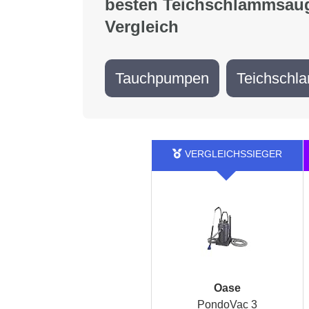
besten Teichschlammsaug
Vergleich
Tauchpumpen
Teichschl
Oase
PondoVac 3