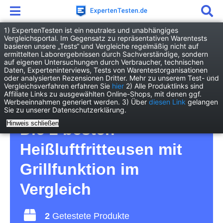
1) ExpertenTesten ist ein neutrales und unabhängiges
Vergleichsportal. Im Gegensatz zu repräsentativen Warentests
basieren unsere „Tests“ und Vergleiche regelmäßig nicht auf
Haushalt
Küchengeräte
ermittelten Laborergebnissen durch Sachverständige, sondern
Heißluftfritteuse mit Grillfunktion
auf eigenen Untersuchungen durch Verbraucher, technischen
Daten, Experteninterviews, Tests von Warentestorganisationen
oder analysierten Rezensionen Dritter. Mehr zu unserem Test- und
Heißluftfritteuse mit
Vergleichsverfahren erfahren Sie
hier
2) Alle Produktlinks sind
Affiliate Links zu ausgewählten Online-Shops, mit denen ggf.
Werbeeinnahmen generiert werden. 3) Über
diesen Link
gelangen
Grillfunktion Test 2026 •
Sie zu unserer Datenschutzerklärung.
Hinweis schließen
Die 2 besten
Heißluftfritteusen mit
Grillfunktion im
Vergleich
2
Getestete Produkte