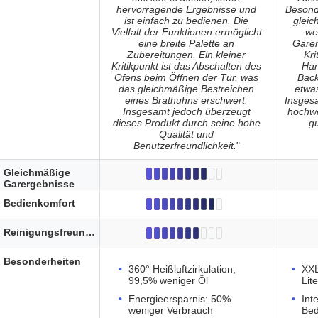
hervorragende Ergebnisse und
Besond
ist einfach zu bedienen. Die
gleic
Vielfalt der Funktionen ermöglicht
we
eine breite Palette an
Garer
Zubereitungen. Ein kleiner
Kri
Kritikpunkt ist das Abschalten des
Han
Ofens beim Öffnen der Tür, was
Bac
das gleichmäßige Bestreichen
etwas
eines Brathuhns erschwert.
Insgesa
Insgesamt jedoch überzeugt
hochwe
dieses Produkt durch seine hohe
g
Qualität und
Benutzerfreundlichkeit.
"
Gleichmäßige
Garergebnisse
Bedienkomfort
Reinigungsfreundlichkeit
Besonderheiten
360° Heißluftzirkulation,
XXL
99,5% weniger Öl
Lit
Energieersparnis: 50%
Int
weniger Verbrauch
Bed