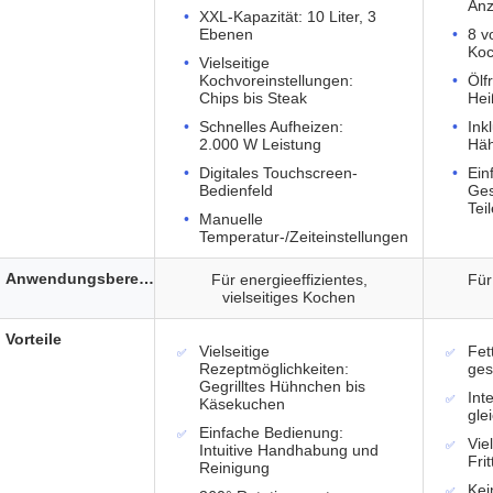
Anz
XXL-Kapazität: 10 Liter, 3
Ebenen
8 vo
Ko
Vielseitige
Kochvoreinstellungen:
Ölf
Chips bis Steak
Hei
Schnelles Aufheizen:
Ink
2.000 W Leistung
Häh
Digitales Touchscreen-
Ein
Bedienfeld
Ges
Tei
Manuelle
Temperatur-/Zeiteinstellungen
Anwendungsbereich
Für energieeffizientes,
Für
vielseitiges Kochen
Vorteile
Vielseitige
Fett
Rezeptmöglichkeiten:
ges
Gegrilltes Hühnchen bis
Int
Käsekuchen
gle
Einfache Bedienung:
Vie
Intuitive Handhabung und
Fri
Reinigung
Kei