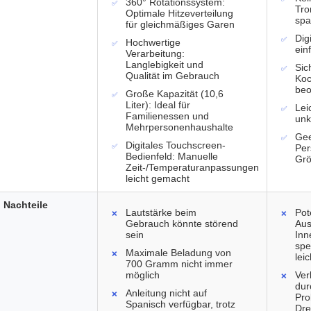
360° Rotationssystem:
Tro
Optimale Hitzeverteilung
spa
für gleichmäßiges Garen
Dig
Hochwertige
ein
Verarbeitung:
Langlebigkeit und
Sic
Qualität im Gebrauch
Koc
beo
Große Kapazität (10,6
Liter): Ideal für
Lei
Familienessen und
unk
Mehrpersonenhaushalte
Gee
Digitales Touchscreen-
Per
Bedienfeld: Manuelle
Gr
Zeit-/Temperaturanpassungen
leicht gemacht
Nachteile
Lautstärke beim
Pot
Gebrauch könnte störend
Aus
sein
Inn
spe
Maximale Beladung von
leic
700 Gramm nicht immer
möglich
Ver
dur
Anleitung nicht auf
Pro
Spanisch verfügbar, trotz
Dre