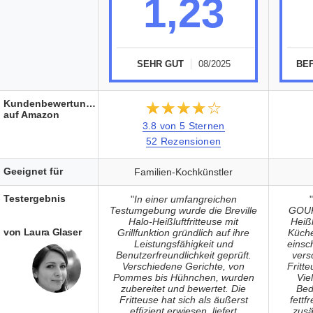
1,23
SEHR GUT
08/2025
BE
Kundenbewertungen
★★★★★
☆☆☆☆☆
auf Amazon
3.8 von 5 Sternen
52 Rezensionen
Geeignet für
Familien-Kochkünstler
Testergebnis
"
In einer umfangreichen
"
Testumgebung wurde die Breville
GOUR
Halo-Heißluftfritteuse mit
Heißl
von Laura Glaser
Grillfunktion gründlich auf ihre
Küche
Leistungsfähigkeit und
einsc
Benutzerfreundlichkeit geprüft.
vers
Verschiedene Gerichte, von
Fritt
Pommes bis Hühnchen, wurden
Vie
zubereitet und bewertet. Die
Bed
Fritteuse hat sich als äußerst
fettf
effizient erwiesen, liefert
zusä