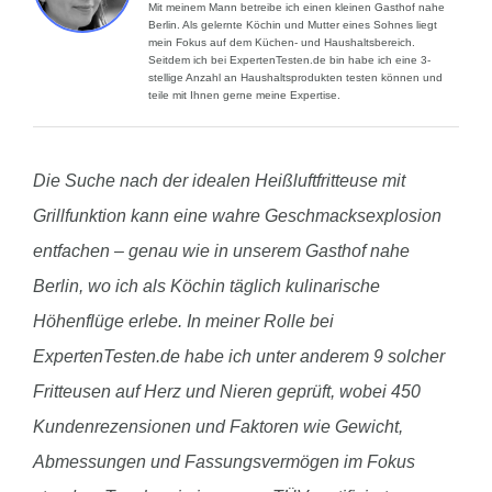
Mit meinem Mann betreibe ich einen kleinen Gasthof nahe
Berlin. Als gelernte Köchin und Mutter eines Sohnes liegt
mein Fokus auf dem Küchen- und Haushaltsbereich.
Seitdem ich bei ExpertenTesten.de bin habe ich eine 3-
stellige Anzahl an Haushaltsprodukten testen können und
teile mit Ihnen gerne meine Expertise.
Die Suche nach der idealen Heißluftfritteuse mit
Grillfunktion kann eine wahre Geschmacksexplosion
entfachen – genau wie in unserem Gasthof nahe
Berlin, wo ich als Köchin täglich kulinarische
Höhenflüge erlebe. In meiner Rolle bei
ExpertenTesten.de habe ich unter anderem 9 solcher
Fritteusen auf Herz und Nieren geprüft, wobei 450
Kundenrezensionen und Faktoren wie Gewicht,
Abmessungen und Fassungsvermögen im Fokus