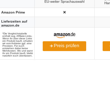
EU-weiter Sprachauswahl
Ha
Amazon Prime
Lieferzeiten auf
amazon.de
*Die Vergleichstabelle
enthält sog. Affiliate-Links.
Wenn ihr über diese Links
ein Produkt kauft, erhalten
wir vom Anbieter ggf. eine
Preis prüfen
Provision. Für euch
entstehen dabei keine
Mehrkosten. Wo und wann
ihr ein Produkt kauft, bleibt
natürlich euch überlassen.