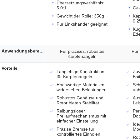
Übersetzungsverhältnis:
5.0:1
Gew
Gewicht der Rolle: 350g
Kap
0,2
Für Linkshänder geeignet
Kug
Ede
Anwendungsbereich
Für präzises, robustes
Für
Karpfenangeln
Vorteile
Langlebige Konstruktion
Zuv
für Karpfenangeln
Bai
Hochwertige Materialien
Sch
widerstehen Belastungen
unb
Robustes Gehäuse und
Aus
Rotor bieten Stabilität
Lei
Reibungsloser
Per
Freilaufmechanismus mit
Dop
einfacher Einstellung
Ide
Präzise Bremse für
Mod
kontrolliertes Einholen
Rob