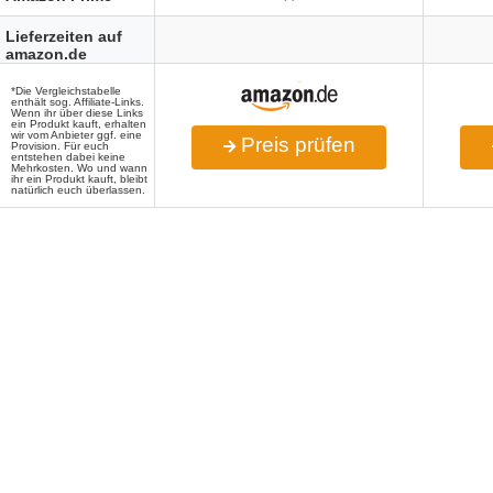
Lieferzeiten auf
amazon.de
*Die Vergleichstabelle
enthält sog. Affiliate-Links.
Wenn ihr über diese Links
ein Produkt kauft, erhalten
wir vom Anbieter ggf. eine
Preis prüfen
Provision. Für euch
entstehen dabei keine
Mehrkosten. Wo und wann
ihr ein Produkt kauft, bleibt
natürlich euch überlassen.