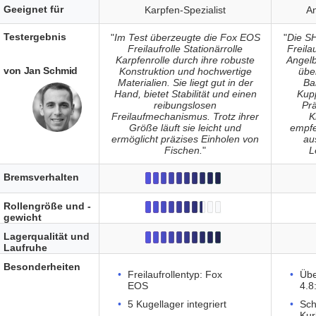
Geeignet für
Karpfen-Spezialist
An
Testergebnis
"
Im Test überzeugte die Fox EOS
"
Die S
Freilaufrolle Stationärrolle
Freila
Karpfenrolle durch ihre robuste
Angelb
von Jan Schmid
Konstruktion und hochwertige
übe
Materialien. Sie liegt gut in der
Ba
Hand, bietet Stabilität und einen
Kup
reibungslosen
Prä
Freilaufmechanismus. Trotz ihrer
K
Größe läuft sie leicht und
empfe
ermöglicht präzises Einholen von
au
Fischen.
"
L
Bremsverhalten
Rollengröße und -
gewicht
Lagerqualität und
Laufruhe
Besonderheiten
Freilaufrollentyp: Fox
Übe
EOS
4.8
5 Kugellager integriert
Sch
Kur