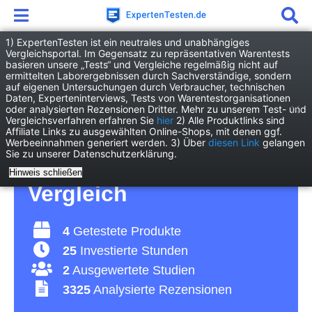
1) ExpertenTesten ist ein neutrales und unabhängiges
Vergleichsportal. Im Gegensatz zu repräsentativen Warentests
basieren unsere „Tests“ und Vergleiche regelmäßig nicht auf
Freizeit
Hobby
Freilaufrolle
ermittelten Laborergebnissen durch Sachverständige, sondern
auf eigenen Untersuchungen durch Verbraucher, technischen
Daten, Experteninterviews, Tests von Warentestorganisationen
Freilaufrolle Test 2026 •
oder analysierten Rezensionen Dritter. Mehr zu unserem Test- und
Vergleichsverfahren erfahren Sie
hier
2) Alle Produktlinks sind
Affiliate Links zu ausgewählten Online-Shops, mit denen ggf.
Die 4 besten
Werbeeinnahmen generiert werden. 3) Über
diesen Link
gelangen
Sie zu unserer Datenschutzerklärung.
Freilaufrollen im
Hinweis schließen
Vergleich
4
Getestete Produkte
25
Investierte Stunden
2
Ausgewertete Studien
3325
Analysierte Rezensionen