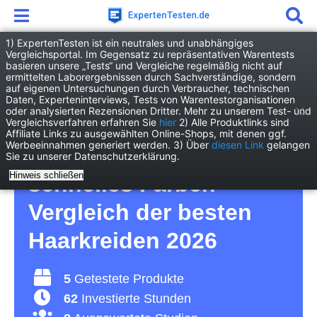
1) ExpertenTesten ist ein neutrales und unabhängiges
Vergleichsportal. Im Gegensatz zu repräsentativen Warentests
basieren unsere „Tests“ und Vergleiche regelmäßig nicht auf
Drogerie
Kosmetik & Hygiene
ermittelten Laborergebnissen durch Sachverständige, sondern
Haarkreide
auf eigenen Untersuchungen durch Verbraucher, technischen
Daten, Experteninterviews, Tests von Warentestorganisationen
oder analysierten Rezensionen Dritter. Mehr zu unserem Test- und
Haarkreide Test – für
Vergleichsverfahren erfahren Sie
hier
2) Alle Produktlinks sind
Affiliate Links zu ausgewählten Online-Shops, mit denen ggf.
Werbeeinnahmen generiert werden. 3) Über
diesen Link
gelangen
kurzzeitiges und
Sie zu unserer Datenschutzerklärung.
Hinweis schließen
schnelles Färben –
Vergleich der besten
Haarkreiden 2026
5
Getestete Produkte
62
Investierte Stunden