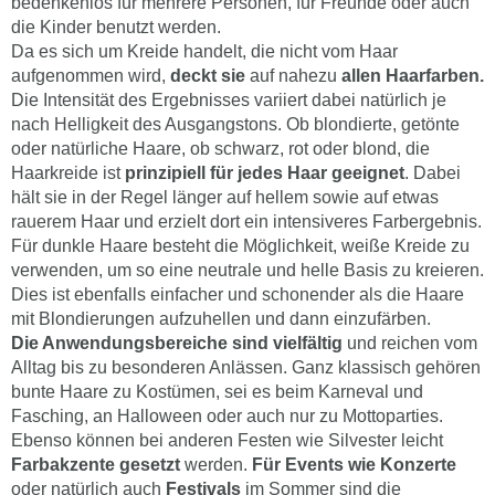
bedenkenlos für mehrere Personen, für Freunde oder auch
die Kinder benutzt werden.
Da es sich um Kreide handelt, die nicht vom Haar
aufgenommen wird,
deckt sie
auf nahezu
allen Haarfarben.
Die Intensität des Ergebnisses variiert dabei natürlich je
nach Helligkeit des Ausgangstons. Ob blondierte, getönte
oder natürliche Haare, ob schwarz, rot oder blond, die
Haarkreide ist
prinzipiell für jedes Haar geeignet
. Dabei
hält sie in der Regel länger auf hellem sowie auf etwas
rauerem Haar und erzielt dort ein intensiveres Farbergebnis.
Für dunkle Haare besteht die Möglichkeit, weiße Kreide zu
verwenden, um so eine neutrale und helle Basis zu kreieren.
Dies ist ebenfalls einfacher und schonender als die Haare
mit Blondierungen aufzuhellen und dann einzufärben.
Die Anwendungsbereiche sind vielfältig
und reichen vom
Alltag bis zu besonderen Anlässen. Ganz klassisch gehören
bunte Haare zu Kostümen, sei es beim Karneval und
Fasching, an Halloween oder auch nur zu Mottoparties.
Ebenso können bei anderen Festen wie Silvester leicht
Farbakzente gesetzt
werden.
Für Events wie Konzerte
oder natürlich auch
Festivals
im Sommer sind die