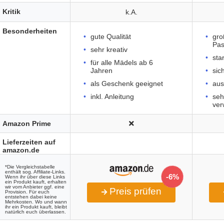
Kritik
k.A.
Besonderheiten
gute Qualität
gro
Pas
sehr kreativ
sta
für alle Mädels ab 6
Jahren
sic
als Geschenk geeignet
au
inkl. Anleitung
seh
ve
Amazon Prime
Lieferzeiten auf
amazon.de
*Die Vergleichstabelle
enthält sog. Affiliate-Links.
-6%
Wenn ihr über diese Links
ein Produkt kauft, erhalten
wir vom Anbieter ggf. eine
Preis prüfen
Provision. Für euch
entstehen dabei keine
Mehrkosten. Wo und wann
ihr ein Produkt kauft, bleibt
natürlich euch überlassen.