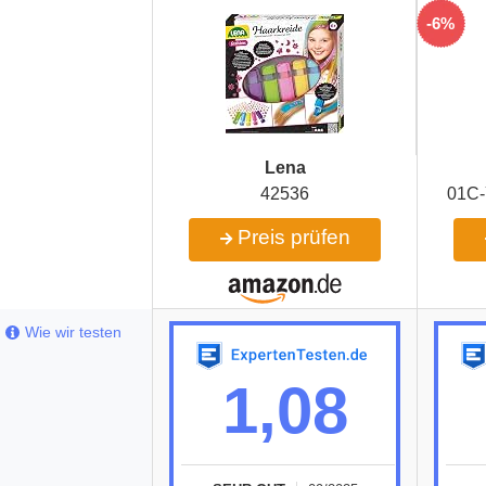
-6%
Lena
42536
‎01
Preis prüfen
Wie wir testen
1,08