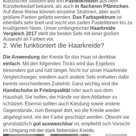
klassischer Stiftform wie von
Pastellkreiden
aus dem
Künstlerbedarf bekannt, als auch
in flacheren Pfännchen
.
Auf diese Weise können einzelne Strähnen, aber auch
größere Partien gefärbt werden.
Das Farbspektrum
ist
ebenfalls sehr breit und reicht von zarten Pastelltönen bis zu
knalligerem Neon. Unser umfangreicher
Haarkreide
Vergleich
2017
stellt die besten Sets mit einer großen
Auswahl an Farben vor.
Wie funktioniert die Haarkreide?
Die Anwendung
der Kreide für das Haar ist denkbar
einfach
. Mit den folgenden Tricks wird das Ergebnis
besonders gut und hält länger. Nicht nur unser Haarkreide
Vergleichsieger, sondern auch andere Sets enthalten dafür
bereits verschiedenes Zubehör. Ganz wichtig sind die
Handschuhe in Frisörqualität
oder auch aus dem
Haushalt. Sie helfen, die Hände vor dem Abfärben zu
schützen. Ebenso sollten auch Kleidung sowie andere
Gegenstände, zum Beispiel dort, wo die Kreide wieder
abgelegt wird, vor der Farbe geschützt werden. Obwohl sie
grundsätzlich
gut auswaschbar
ist, empfiehlt sich Vorsicht
im Umgang mit der stark färbenden Kreide.