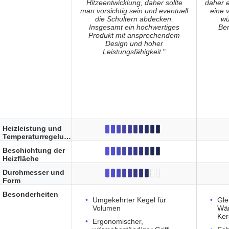
Hitzeentwicklung, daher sollte
daher 
man vorsichtig sein und eventuell
eine 
die Schultern abdecken.
wü
Insgesamt ein hochwertiges
Ben
Produkt mit ansprechendem
Design und hoher
Leistungsfähigkeit.
"
Heizleistung und
Temperaturregelung
Beschichtung der
Heizfläche
Durchmesser und
Form
Besonderheiten
Umgekehrter Kegel für
Gle
Volumen
Wä
Ker
Ergonomischer,