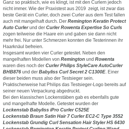
Ganz so praktisch, wie es klingt, ist mit den Curlern jedoch
nicht immer. Wie der Praxistest aus 2019 zeigt, ist zwar das
beste Gerät ein Curler, doch zwei Curler aus dem Test fallen
auch mit mangelhaft durch. Der
Remington Keratin Protect
Auto Curler
und der
Curler Rowenta Expertise So Curls
zogen teilweise die Haare ein und gaben sie dann nicht
mehr frei. Nur unter Schmerzen konnten die Testerinnen ihr
Haarknäul befreien.
Insgesamt wurden vier Curler getestet. Neben den
mangelhaften Modellen von
Remington
und
Rowenta
waren dies noch der
Curler Philips StyleCare AutoCurler
BHB876
und der
Babyliss Curl Secret 2 C1300E
. Einer
dieser beiden muss also der Testsieger sein.
Praktischerweise hat Philips das Testsieger-Logo bereits auf
seiner neuen Verpackung abgedruckt.
Bei den klassischen Lockenstäben gab es ebenfalls gute
und mangelhafte Modelle. Getestet wurden der
Lockenstab
Babyliss iPro Curler C525E
Lockenstab B
raun Satin Hair 7 Curler EC2-C Type 3552
Lockenstab
Grundig Curl Sensation Hair Styler HS 6430
Lockenstab
Remington Keratin Protect Curling Wand