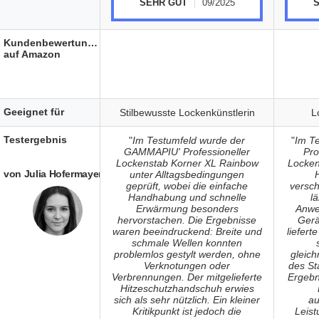
SEHR GUT
09/2025
Kundenbewertungen
auf Amazon
Geeignet für
Stilbewusste Lockenkünstlerin
L
Testergebnis
"
Im Testumfeld wurde der
"
Im T
GAMMAPIU' Professioneller
Pro
Lockenstab Korner XL Rainbow
Locken
von Julia Hofermayer
unter Alltagsbedingungen
geprüft, wobei die einfache
versc
Handhabung und schnelle
l
Erwärmung besonders
Anwe
hervorstachen. Die Ergebnisse
Gerä
waren beeindruckend: Breite und
liefert
schmale Wellen konnten
problemlos gestylt werden, ohne
gleic
Verknotungen oder
des St
Verbrennungen. Der mitgelieferte
Ergebn
Hitzeschutzhandschuh erwies
sich als sehr nützlich. Ein kleiner
au
Kritikpunkt ist jedoch die
Leist