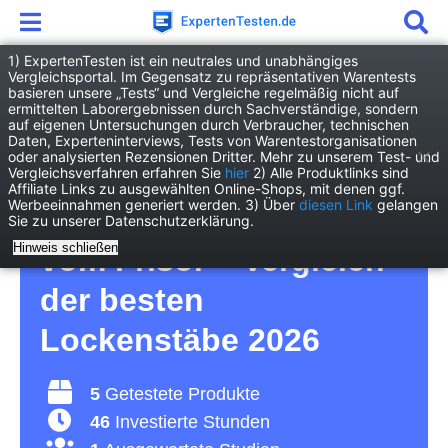
1) ExpertenTesten ist ein neutrales und unabhängiges
Vergleichsportal. Im Gegensatz zu repräsentativen Warentests
basieren unsere „Tests“ und Vergleiche regelmäßig nicht auf
Drogerie
Kosmetik & Hygiene
ermittelten Laborergebnissen durch Sachverständige, sondern
Lockenstab
auf eigenen Untersuchungen durch Verbraucher, technischen
Daten, Experteninterviews, Tests von Warentestorganisationen
oder analysierten Rezensionen Dritter. Mehr zu unserem Test- und
Lockenstab Test – für
Vergleichsverfahren erfahren Sie
hier
2) Alle Produktlinks sind
Affiliate Links zu ausgewählten Online-Shops, mit denen ggf.
Werbeeinnahmen generiert werden. 3) Über
diesen Link
gelangen
traumhafte Locken wie
Sie zu unserer Datenschutzerklärung.
Hinweis schließen
vom Frisör – Vergleich
der besten
Lockenstäbe 2026
5
Getestete Produkte
46
Investierte Stunden