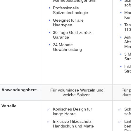
wärmebeständiger Griff
Sch
sof
Professionelle
Spitzentechnologie
Mac
Ker
Geeignet für alle
Haartypen
Tem
110
30 Tage Geld-zurück-
Garantie
Aut
Abs
24 Monate
Min
Gewährleistung
3 M
Str
Ink
Str
Anwendungsbereich
Für voluminöse Wurzeln und
Für p
weiche Spitzen
dur
Vorteile
Konisches Design für
Sch
lange Haare
sof
Inklusive Hitzeschutz-
Ein
Handschuh und Matte
ben
Des