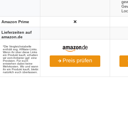
gew
Gew
Loc
Amazon Prime
Lieferzeiten auf
amazon.de
*Die Vergleichstabelle
enthält sog. Affiliate-Links.
Wenn ihr über diese Links
ein Produkt kauft, erhalten
wir vom Anbieter ggf. eine
Preis prüfen
Provision. Für euch
entstehen dabei keine
Mehrkosten. Wo und wann
ihr ein Produkt kauft, bleibt
natürlich euch überlassen.