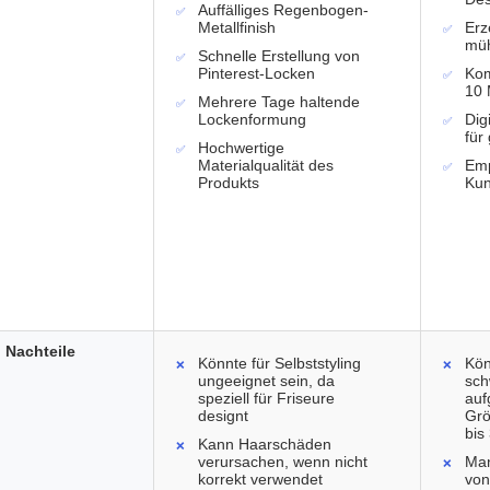
Auffälliges Regenbogen-
Metallfinish
Erz
mü
Schnelle Erstellung von
Pinterest-Locken
Kom
10 
Mehrere Tage haltende
Lockenformung
Dig
für
Hochwertige
Materialqualität des
Emp
Produkts
Kun
Nachteile
Könnte für Selbststyling
Kön
ungeeignet sein, da
sch
speziell für Friseure
auf
designt
Grö
bi
Kann Haarschäden
verursachen, wenn nicht
Man
korrekt verwendet
von