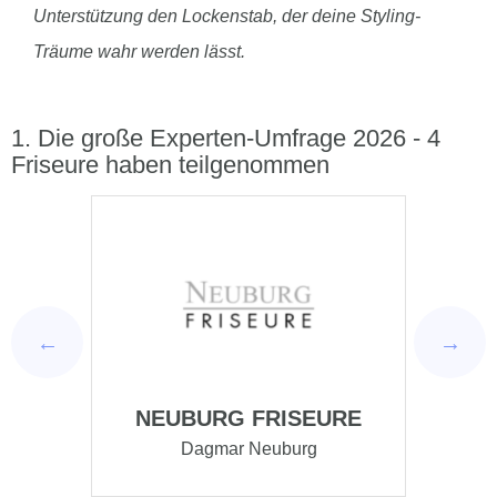
Unterstützung den Lockenstab, der deine Styling-
Träume wahr werden lässt.
Die große Experten-Umfrage 2026 - 4
Friseure haben teilgenommen
RE
HAARTHERAPEUTIN
S
DOREEN STELZER
Doreen Stelzer