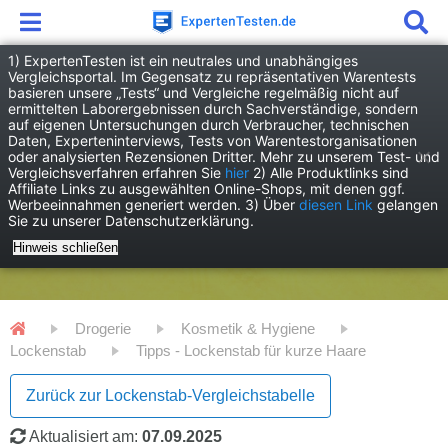
1) ExpertenTesten ist ein neutrales und unabhängiges
Vergleichsportal. Im Gegensatz zu repräsentativen Warentests
basieren unsere „Tests“ und Vergleiche regelmäßig nicht auf
ermittelten Laborergebnissen durch Sachverständige, sondern
auf eigenen Untersuchungen durch Verbraucher, technischen
Daten, Experteninterviews, Tests von Warentestorganisationen
oder analysierten Rezensionen Dritter. Mehr zu unserem Test- und
Vergleichsverfahren erfahren Sie
hier
2) Alle Produktlinks sind
Affiliate Links zu ausgewählten Online-Shops, mit denen ggf.
Werbeeinnahmen generiert werden. 3) Über
diesen Link
gelangen
Sie zu unserer Datenschutzerklärung.
Hinweis schließen
Drogerie
Kosmetik & Hygiene
Lockenstab
Tipps - Lockenstab für kurze Haare
Zurück zur Lockenstab-Vergleichstabelle
Aktualisiert am:
07.09.2025