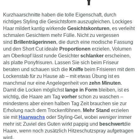
Kurzhaarschnitte haben die tolle Eigenschaft, durch
richtiges Styling die Gesichtsform auszugleichen. Lockiges
Haar mildert kantig wirkende
Gesichtskonturen
, es verleiht
schmalen Gesichtern mehr Fülle. Nicht zu vergessen
sind
Brillenträgerinnen
, die durch eine modische Fassung
und den Short Cut ideale
Proportionen
erzielen. Volumen
am Oberkopf lässt runde Gesichter
schlanker
erscheinen,
als platte Ponyfrisuren. Lassen Sie sich beim Friseur
beraten und schauen sich die
Kniffe
beim Frisieren mit dem
Lockenstab für zu Hause ab – mit etwas Übung ist es
manchmal nur eine Angelegenheit von
zehn Minuten
.
Damit die Locken möglichst
lange in Form
bleiben, ist es
wichtig, die Haare am Tag
vorher
schon zu waschen –
mindestens aber einen halben Tag Zeit brauchen sie zur
Erholung nach dem Trockenföhnen.
Mehr Stand
erzielen
sie mit
Haarwachs
oder Styling-Gel, wobei
weniger
immer
mehr ist: Zuviel des Guten wirkt pappig und
beschwert
die
Haare, wenn noch zusätzlich Hitzeschutzspray aufgetragen
wird.