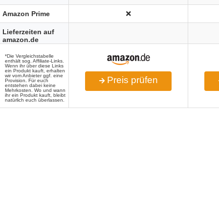
Amazon Prime
Lieferzeiten auf
amazon.de
*Die Vergleichstabelle
enthält sog. Affiliate-Links.
Wenn ihr über diese Links
ein Produkt kauft, erhalten
wir vom Anbieter ggf. eine
Preis prüfen
Provision. Für euch
entstehen dabei keine
Mehrkosten. Wo und wann
ihr ein Produkt kauft, bleibt
natürlich euch überlassen.