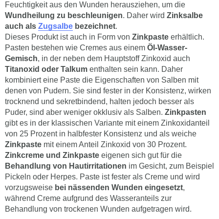
Feuchtigkeit aus den Wunden herausziehen, um die
Wundheilung zu beschleunigen
. Daher wird
Zinksalbe
auch als
Zugsalbe
bezeichnet
.
Dieses Produkt ist auch in Form von
Zinkpaste
erhältlich.
Pasten bestehen wie Cremes aus einem
Öl-Wasser-
Gemisch
, in der neben dem Hauptstoff Zinkoxid auch
Titanoxid oder Talkum
enthalten sein kann. Daher
kombiniert eine Paste die Eigenschaften von Salben mit
denen von Pudern. Sie sind fester in der Konsistenz, wirken
trocknend und sekretbindend, halten jedoch besser als
Puder, sind aber weniger okklusiv als Salben.
Zinkpasten
gibt es in der klassischen Variante mit einem Zinkoxidanteil
von 25 Prozent in halbfester Konsistenz und als weiche
Zinkpaste
mit einem Anteil Zinkoxid von 30 Prozent.
Zinkcreme und Zinkpaste
eigenen sich gut für die
Behandlung von Hautirritationen
im Gesicht, zum Beispiel
Pickeln oder Herpes. Paste ist fester als Creme und wird
vorzugsweise
bei nässenden Wunden eingesetzt
,
während Creme aufgrund des Wasseranteils zur
Behandlung von trockenen Wunden aufgetragen wird.