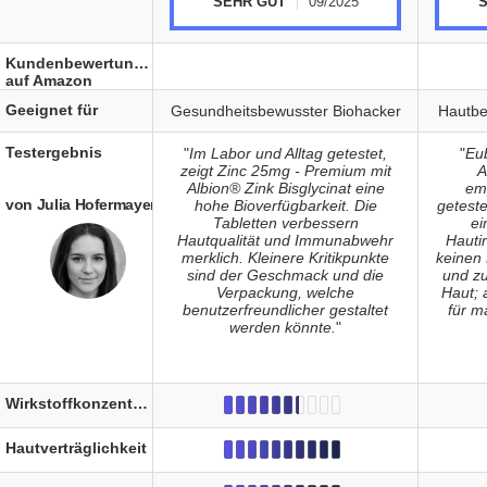
SEHR GUT
09/2025
Kundenbewertungen
auf Amazon
Geeignet für
Gesundheitsbewusster Biohacker
Hautbe
Testergebnis
"
Im Labor und Alltag getestet,
"
Eu
zeigt Zinc 25mg - Premium mit
A
Albion® Zink Bisglycinat eine
emp
von Julia Hofermayer
hohe Bioverfügbarkeit. Die
geteste
Tabletten verbessern
ei
Hautqualität und Immunabwehr
Hautir
merklich. Kleinere Kritikpunkte
keinen 
sind der Geschmack und die
und z
Verpackung, welche
Haut; 
benutzerfreundlicher gestaltet
für m
werden könnte.
"
Wirkstoffkonzentration
Hautverträglichkeit