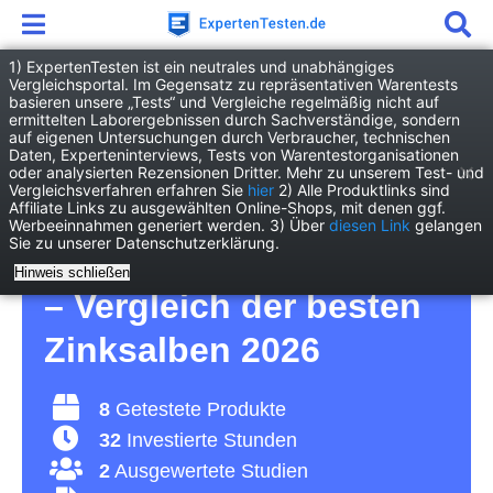
1) ExpertenTesten ist ein neutrales und unabhängiges
Vergleichsportal. Im Gegensatz zu repräsentativen Warentests
basieren unsere „Tests“ und Vergleiche regelmäßig nicht auf
Drogerie
Gesundheit
Zinksalbe
ermittelten Laborergebnissen durch Sachverständige, sondern
auf eigenen Untersuchungen durch Verbraucher, technischen
Daten, Experteninterviews, Tests von Warentestorganisationen
Zinksalbe Test – so
oder analysierten Rezensionen Dritter. Mehr zu unserem Test- und
Vergleichsverfahren erfahren Sie
hier
2) Alle Produktlinks sind
Affiliate Links zu ausgewählten Online-Shops, mit denen ggf.
behandeln Sie
Werbeeinnahmen generiert werden. 3) Über
diesen Link
gelangen
Sie zu unserer Datenschutzerklärung.
Entzündungen effektiv
Hinweis schließen
– Vergleich der besten
Zinksalben 2026
8
Getestete Produkte
32
Investierte Stunden
2
Ausgewertete Studien