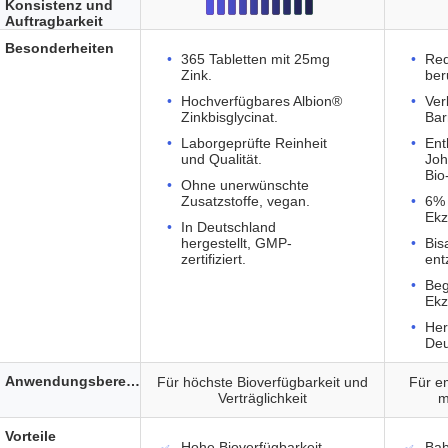
Konsistenz und
Auftragbarkeit
Besonderheiten
365 Tabletten mit 25mg
Red
Zink.
ber
Hochverfügbares Albion®
Ver
Zinkbisglycinat.
Bar
Laborgeprüfte Reinheit
Ent
und Qualität.
Joh
Bio
Ohne unerwünschte
Zusatzstoffe, vegan.
6% 
Ek
In Deutschland
hergestellt, GMP-
Bis
zertifiziert.
en
Beg
Ek
Her
Deu
Anwendungsbereich
Für höchste Bioverfügbarkeit und
Für em
Verträglichkeit
m
Vorteile
Hohe Bioverfügbarkeit
Bab