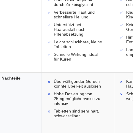
durch Zinkbisglycinat
sch
Verbesserte Haut und
Ide
schnellere Heilung
Kin
Unterstützt bei
Ke
Haarausfall nach
Ge
Pillenabsetzung
Hin
Leicht schluckbare, kleine
Fet
Tabletten
Lan
Schnelle Wirkung, ideal
emp
für Kuren
Nachteile
Überwältigender Geruch
Kan
könnte Übelkeit auslösen
Hau
Hohe Dosierung von
Sch
25mg möglicherweise zu
weg
intensiv
Tabletten sind sehr hart,
schwer teilbar