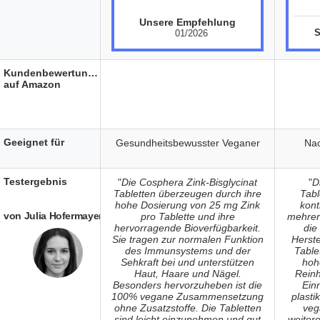
Unsere Empfehlung
01/2026
Kundenbewertungen
auf Amazon
Geeignet für
Gesundheitsbewusster Veganer
Nac
Testergebnis
"
Die Cosphera Zink-Bisglycinat
"
D
Tabletten überzeugen durch ihre
Tabl
hohe Dosierung von 25 mg Zink
kont
von Julia Hofermayer
pro Tablette und ihre
mehrer
hervorragende Bioverfügbarkeit.
die
Sie tragen zur normalen Funktion
Herste
des Immunsystems und der
Table
Sehkraft bei und unterstützen
hoh
Haut, Haare und Nägel.
Reinh
Besonders hervorzuheben ist die
Ein
100% vegane Zusammensetzung
plasti
ohne Zusatzstoffe. Die Tabletten
veg
sind leicht einzunehmen und gut
weitere