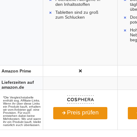
den Inhaltsstoffen
täg
übe
Tabletten sind zu groß
zum Schlucken
Dos
pot
Hoh
Ne
beg
Amazon Prime
Lieferzeiten auf
amazon.de
*Die Vergleichstabelle
enthält sog. Affiliate-Links.
Wenn ihr über diese Links
ein Produkt kauft, erhalten
wir vom Anbieter ggf. eine
Preis prüfen
Provision. Für euch
entstehen dabei keine
Mehrkosten. Wo und wann
ihr ein Produkt kauft, bleibt
natürlich euch überlassen.