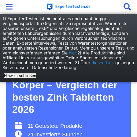
1) ExpertenTesten ist ein neutrales und unabhängiges
Vergleichsportal. Im Gegensatz zu repräsentativen Warentests
basieren unsere „Tests“ und Vergleiche regelmäßig nicht auf
Drogerie
Gesundheit
Zink Tabletten
ermittelten Laborergebnissen durch Sachverständige, sondern
auf eigenen Untersuchungen durch Verbraucher, technischen
Daten, Experteninterviews, Tests von Warentestorganisationen
Zink Tabletten Test –
oder analysierten Rezensionen Dritter. Mehr zu unserem Test- und
Vergleichsverfahren erfahren Sie
hier
2) Alle Produktlinks sind
Affiliate Links zu ausgewählten Online-Shops, mit denen ggf.
damit stoppen Sie
Werbeeinnahmen generiert werden. 3) Über
diesen Link
gelangen
Sie zu unserer Datenschutzerklärung.
Entzündungsherde im
Hinweis schließen
Körper – Vergleich der
besten Zink Tabletten
2026
11
Getestete Produkte
71
Investierte Stunden