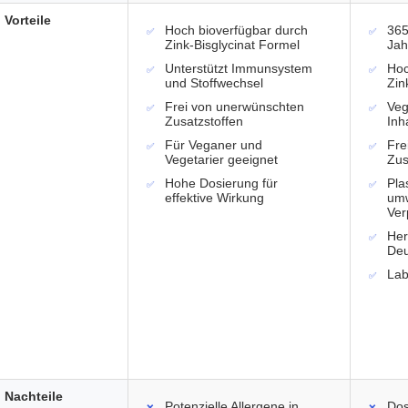
Vorteile
Hoch bioverfügbar durch
365
Zink-Bisglycinat Formel
Jah
Unterstützt Immunsystem
Hoc
und Stoffwechsel
Zin
Frei von unerwünschten
Veg
Zusatzstoffen
Inh
Für Veganer und
Fre
Vegetarier geeignet
Zus
Hohe Dosierung für
Plas
effektive Wirkung
umw
Ver
Her
Deu
Lab
Nachteile
Potenzielle Allergene in
Dos