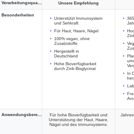
Verarbeitungsqualität
Unsere Empfehlung
Besonderheiten
Unterstützt Immunsystem
365
und Sehkraft
Jah
Für Haut, Haare, Nägel
Hoc
Zin
100% vegan, ohne
Zusatzstoffe
Veg
Zus
Hergestellt in
Deutschland
Plas
umw
Hohe Bioverfügbarkeit
Ver
durch Zink-Bisglycinat
In 
her
Lab
Fre
Aro
Anwendungsbereich
Für hohe Bioverfügbarkeit und
Jahres
Unterstützung der Haut, Haare,
Nägel und des Immunsystems.