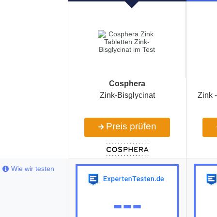
Cosphera
Zink-Bisglycinat
Zink 
Preis prüfen
Wie wir testen
---