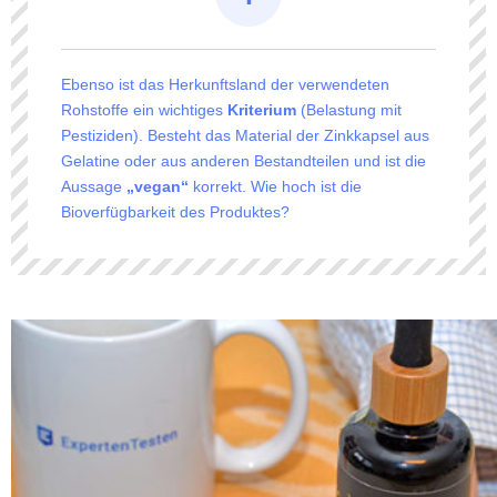
Ebenso ist das Herkunftsland der verwendeten
Rohstoffe ein wichtiges
Kriterium
(Belastung mit
Pestiziden). Besteht das Material der Zinkkapsel aus
Gelatine oder aus anderen Bestandteilen und ist die
Aussage
„vegan“
korrekt. Wie hoch ist die
Bioverfügbarkeit des Produktes?