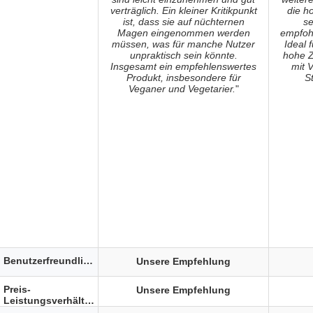
verträglich. Ein kleiner Kritikpunkt
die h
ist, dass sie auf nüchternen
se
Magen eingenommen werden
empfoh
müssen, was für manche Nutzer
Ideal f
unpraktisch sein könnte.
hohe Z
Insgesamt ein empfehlenswertes
mit 
Produkt, insbesondere für
S
Veganer und Vegetarier.
"
Benutzerfreundlichkeit
Unsere Empfehlung
Preis-
Unsere Empfehlung
Leistungsverhältnis