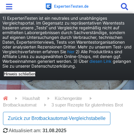
1) ExpertenTesten ist ein neutrales und unabhängiges
Vergleichsportal. Im Gegensatz zu repräsentativen Warentests
basieren unsere „Tests“ und Vergleiche regelmäßig nicht auf
ermittelten Laborergebnissen durch Sachverständige, sondern
auf eigenen Untersuchungen durch Verbraucher, technischen
Daten, Experteninterviews, Tests von Warentestorganisationen
oder analysierten Rezensionen Dritter. Mehr zu unserem Test- und
Vergleichsverfahren erfahren Sie
hier
2) Alle Produktlinks sind
Affiliate Links zu ausgewählten Online-Shops, mit denen ggf.
Werbeeinnahmen generiert werden. 3) Über
diesen Link
gelangen
Sie zu unserer Datenschutzerklärung.
Hinweis schließen
Haushalt
Küchengeräte
Brotbackautomat
3 super Rezepte für glutenfreies Brot
Zurück zur Brotbackautomat-Vergleichstabelle
Aktualisiert am:
31.08.2025