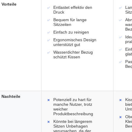
Vorteile
Entlastet effektiv den
Lan
Druck
Sit
Bequem für lange
Abn
Sitzzeiten
was
Be
Einfach zu reinigen
Ide
Ergonomisches Design
pra
unterstützt gut
Ein
Wasserdichter Bezug
gla
schützt Kissen
Pas
Beq
Nachteile
Potenziell zu hart für
Kis
manche Nutzer, trotz
bie
weicher
Unt
Produktbeschreibung
Obe
Könnte bei längerem
Kle
Sitzen Unbehagen
Be
verursachen, da der