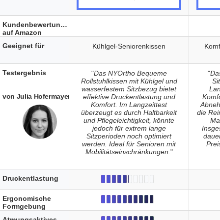
Kundenbewertungen
auf Amazon
Geeignet für
Kühlgel-Seniorenkissen
Komf
Testergebnis
"
Das NYOrtho Bequeme
"
Da
Rollstuhlkissen mit Kühlgel und
Si
wasserfestem Sitzbezug bietet
Lan
von Julia Hofermayer
effektive Druckentlastung und
Komfo
Komfort. Im Langzeittest
Abneh
überzeugt es durch Haltbarkeit
die Rei
und Pflegeleichtigkeit, könnte
Mat
jedoch für extrem lange
Insge
Sitzperioden noch optimiert
dauer
werden. Ideal für Senioren mit
Prei
Mobilitätseinschränkungen.
"
Druckentlastung
Ergonomische
Formgebung
Atmungsaktives