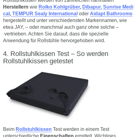
Rollstuhlkissen werden von zahlreichen namhaften
Herstellern
wie
Rolko Kohlgrüber
,
Dibapur,
Sunrise Medi
cal
,
TEMPUR Sealy International
oder
Aidapt Bathrooms
hergestellt und unter verschiedensten Markennamen, wie
etwa JAY, – oder manchmal auch ganz ohne solche –
vertrieben. Achten Sie darauf, dass die spezielle
Anwendung für Rollstühle hervorgehoben wird.
Rollstuhlkissen Test – So werden
Rollstuhlkissen getestet
Beim
Rollstuhlkissen
Test werden in einem Test
unterschiedliche
Eigenschaften
ermittelt. Wichtiges