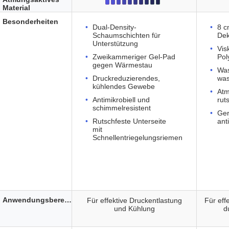
Material
Besonderheiten
Dual-Density-
8 c
Schaumschichten für
Dek
Unterstützung
Vis
Zweikammeriger Gel-Pad
Pol
gegen Wärmestau
Was
Druckreduzierendes,
was
kühlendes Gewebe
Atm
Antimikrobiell und
rut
schimmelresistent
Ge
Rutschfeste Unterseite
ant
mit
Schnellentriegelungsriemen
Anwendungsbereich
Für effektive Druckentlastung
Für eff
und Kühlung
d