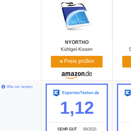
NYORTHO
Kühlgel-Kissen
S
Preis prüfen
Wie wir testen
1,12
SEHR GUT
09/2025