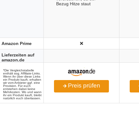
Bezug Hitze staut
Amazon Prime
Lieferzeiten auf
amazon.de
*Die Vergleichstabelle
enthält sog. Affiliate-Links.
Wenn ihr über diese Links
ein Produkt kauft, erhalten
wir vom Anbieter ggf. eine
Preis prüfen
Provision. Für euch
entstehen dabei keine
Mehrkosten. Wo und wann
ihr ein Produkt kauft, bleibt
natürlich euch überlassen.