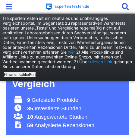
1) ExpertenTesten ist ein neutrales und unabhängiges
Vergleichsportal. Im Gegensatz zu repräsentativen Warentests
basieren unsere „Tests“ und Vergleiche regelmäßig nicht auf
Drogerie
Gesundheit
Rollstuhlkissen
ermittelten Laborergebnissen durch Sachverständige, sondern
auf eigenen Untersuchungen durch Verbraucher, technischen
Daten, Experteninterviews, Tests von Warentestorganisationen
Rollstuhlkissen Test
oder analysierten Rezensionen Dritter. Mehr zu unserem Test- und
Vergleichsverfahren erfahren Sie
hier
2) Alle Produktlinks sind
Affiliate Links zu ausgewählten Online-Shops, mit denen ggf.
2026 • Die 9 besten
Werbeeinnahmen generiert werden. 3) Über
diesen Link
gelangen
Sie zu unserer Datenschutzerklärung.
Rollstuhlkissen im
Hinweis schließen
Vergleich
9
Getestete Produkte
35
Investierte Stunden
10
Ausgewertete Studien
59
Analysierte Rezensionen