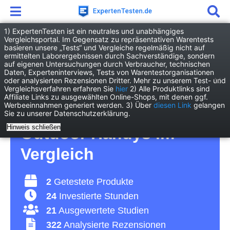
1) ExpertenTesten ist ein neutrales und unabhängiges
Vergleichsportal. Im Gegensatz zu repräsentativen Warentests
basieren unsere „Tests“ und Vergleiche regelmäßig nicht auf
Elektronik
Handy & Kommunikation
ermittelten Laborergebnissen durch Sachverständige, sondern
Outdoor Handy
auf eigenen Untersuchungen durch Verbraucher, technischen
Daten, Experteninterviews, Tests von Warentestorganisationen
oder analysierten Rezensionen Dritter. Mehr zu unserem Test- und
Outdoor Handy Test
Vergleichsverfahren erfahren Sie
hier
2) Alle Produktlinks sind
Affiliate Links zu ausgewählten Online-Shops, mit denen ggf.
Werbeeinnahmen generiert werden. 3) Über
diesen Link
gelangen
2026 • Die 2 besten
Sie zu unserer Datenschutzerklärung.
Hinweis schließen
Outdoor Handys im
Vergleich
2
Getestete Produkte
24
Investierte Stunden
21
Ausgewertete Studien
322
Analysierte Rezensionen