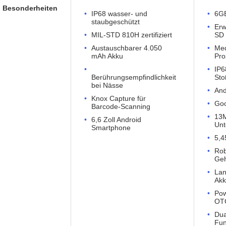
Besonderheiten
IP68 wasser- und
6G
staubgeschützt
Erw
MIL-STD 810H zertifiziert
SD
Austauschbarer 4.050
Med
mAh Akku
Pro
IP6
Berührungsempfindlichkeit
Sto
bei Nässe
And
Knox Capture für
Goo
Barcode-Scanning
13
6,6 Zoll Android
Unt
Smartphone
5,4
Rob
Ge
Lan
Ak
Pow
OT
Dua
Fun