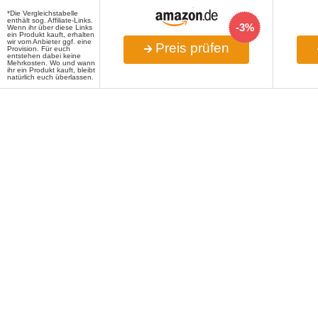
*Die Vergleichstabelle
enthält sog. Affiliate-Links.
-3%
Wenn ihr über diese Links
ein Produkt kauft, erhalten
wir vom Anbieter ggf. eine
Preis prüfen
Provision. Für euch
entstehen dabei keine
Mehrkosten. Wo und wann
ihr ein Produkt kauft, bleibt
natürlich euch überlassen.