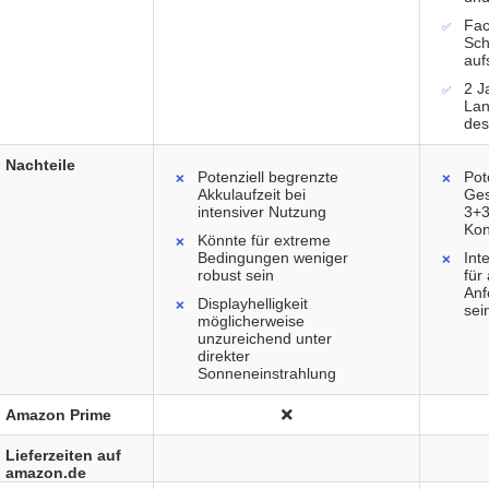
Fac
Sch
auf
2 J
Lan
des
Nachteile
Potenziell begrenzte
Pot
Akkulaufzeit bei
Ges
intensiver Nutzung
3+
Kon
Könnte für extreme
Bedingungen weniger
Int
robust sein
für
Anf
Displayhelligkeit
sei
möglicherweise
unzureichend unter
direkter
Sonneneinstrahlung
Amazon Prime
Lieferzeiten auf
amazon.de