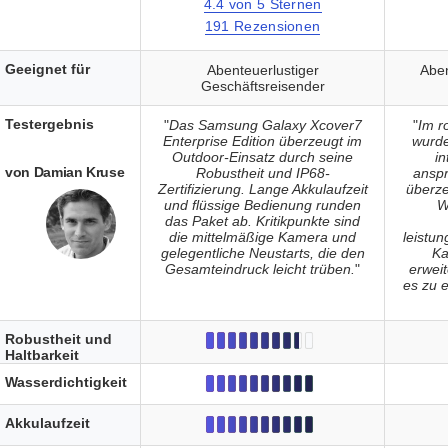
4.4 von 5 Sternen
191 Rezensionen
Geeignet für
Abenteuerlustiger
Aben
Geschäftsreisender
Testergebnis
"
Das Samsung Galaxy Xcover7
"
Im r
Enterprise Edition überzeugt im
wurde
Outdoor-Einsatz durch seine
in
von Damian Kruse
Robustheit und IP68-
anspr
Zertifizierung. Lange Akkulaufzeit
überze
und flüssige Bedienung runden
W
das Paket ab. Kritikpunkte sind
die mittelmäßige Kamera und
leistun
gelegentliche Neustarts, die den
Ka
Gesamteindruck leicht trüben.
"
erwei
es zu e
Robustheit und
Haltbarkeit
Wasserdichtigkeit
Akkulaufzeit