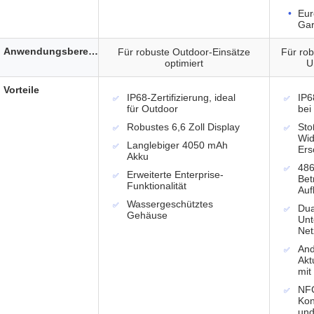
Eur
Gar
Anwendungsbereich
Für robuste Outdoor-Einsätze
Für rob
optimiert
U
Vorteile
IP68-Zertifizierung, ideal
IP6
für Outdoor
bei
Robustes 6,6 Zoll Display
Sto
Wid
Langlebiger 4050 mAh
Ers
Akku
486
Erweiterte Enterprise-
Bet
Funktionalität
Auf
Wassergeschütztes
Dua
Gehäuse
Unt
Net
And
Akt
mit
NFC
Kon
und