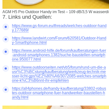
AGM H5 Pro Outdoor Handy im Test – 109 dB/3,5 W wasserdi
Links und Quellen:
https://www.gs-forum.eu/threads/welches-outdoor-hand
y.177689/
https://www.landwirt.com/Forum/620581/Outdoor-Hand
y-Smarthphone.html
https://www.android-hilfe.de/forum/kaufberatungen-fuer
-android-smartphones.1382/suche-baustellen-smartph
one.950077.html
https://www.outdoorseiten.net/vb5/forum/rund-um-die-a
usr%C3%BCstung/kaufberatung/werkzeug-technik-me
sser-licht-gps%E2%80%A6/3072085-welches-smartph
one-k%C3%B6nnt-ihr-empfehlen
https://all4phones.de/handy-kaufberatung/33802-robus
tes-outdoor-smartphone-fuer-handwerker-baustellen-h
andy.html