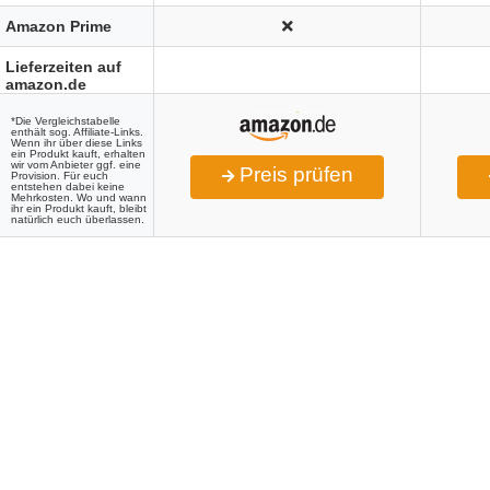
Amazon Prime
Lieferzeiten auf
amazon.de
*Die Vergleichstabelle
enthält sog. Affiliate-Links.
Wenn ihr über diese Links
ein Produkt kauft, erhalten
wir vom Anbieter ggf. eine
Preis prüfen
Provision. Für euch
entstehen dabei keine
Mehrkosten. Wo und wann
ihr ein Produkt kauft, bleibt
natürlich euch überlassen.