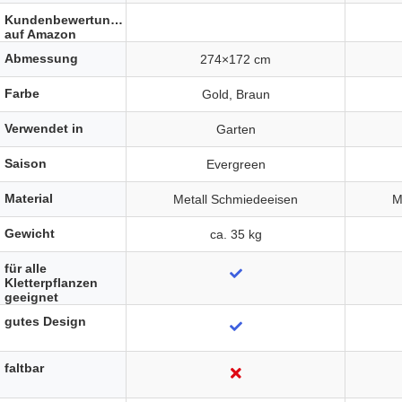
Kundenbewertungen
auf Amazon
Abmessung
274×172 cm
Farbe
Gold, Braun
Verwendet in
Garten
Saison
Evergreen
Material
Metall Schmiedeeisen
M
Gewicht
ca. 35 kg
für alle
Kletterpflanzen
geeignet
gutes Design
faltbar