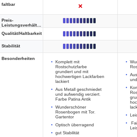
faltbar
Preis-
Leistungsverhältnis
Qualität/Haltbarkeit
Stabilität
Besonderheiten
Komplett mit
Wu
Rostschutzfarbe
Ros
grundiert und mit
Aus
hochwertigen Lackfarben
und
lackiert
Kom
Aus Metall geschmiedet
Ros
und aufwendig verziert.
gru
Farbe Patina Antik
hoc
Wunderschöner
lack
Rosenbogen mit Tor.
Lei
Gartentor
Fai
Optisch überragend
Lei
gut Stabilität