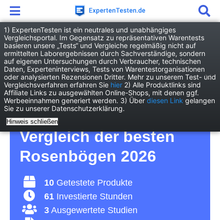
1) ExpertenTesten ist ein neutrales und unabhängiges
Vergleichsportal. Im Gegensatz zu repräsentativen Warentests
basieren unsere „Tests“ und Vergleiche regelmäßig nicht auf
Garten
Gartenbau
Rosenbogen
ermittelten Laborergebnissen durch Sachverständige, sondern
auf eigenen Untersuchungen durch Verbraucher, technischen
Daten, Experteninterviews, Tests von Warentestorganisationen
Rosenbogen Test – so
oder analysierten Rezensionen Dritter. Mehr zu unserem Test- und
Vergleichsverfahren erfahren Sie
hier
2) Alle Produktlinks sind
Affiliate Links zu ausgewählten Online-Shops, mit denen ggf.
wird der Hauseingang
Werbeeinnahmen generiert werden. 3) Über
diesen Link
gelangen
Sie zu unserer Datenschutzerklärung.
schön romantisch –
Hinweis schließen
Vergleich der besten
Rosenbögen 2026
10
Getestete Produkte
61
Investierte Stunden
3
Ausgewertete Studien