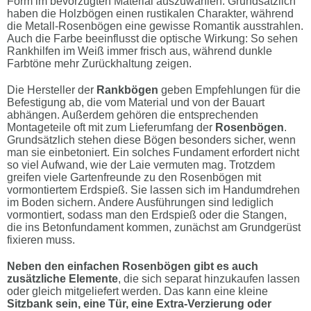
Form im bevorzugten Material auszuwählen. Grundsätzlich
haben die Holzbögen einen rustikalen Charakter, während
die Metall-Rosenbögen eine gewisse Romantik ausstrahlen.
Auch die Farbe beeinflusst die optische Wirkung: So sehen
Rankhilfen im Weiß immer frisch aus, während dunkle
Farbtöne mehr Zurückhaltung zeigen.
Die Hersteller der
Rankbögen
geben Empfehlungen für die
Befestigung ab, die vom Material und von der Bauart
abhängen. Außerdem gehören die entsprechenden
Montageteile oft mit zum Lieferumfang der
Rosenbögen
.
Grundsätzlich stehen diese Bögen besonders sicher, wenn
man sie einbetoniert. Ein solches Fundament erfordert nicht
so viel Aufwand, wie der Laie vermuten mag. Trotzdem
greifen viele Gartenfreunde zu den Rosenbögen mit
vormontiertem Erdspieß. Sie lassen sich im Handumdrehen
im Boden sichern. Andere Ausführungen sind lediglich
vormontiert, sodass man den Erdspieß oder die Stangen,
die ins Betonfundament kommen, zunächst am Grundgerüst
fixieren muss.
Neben den einfachen Rosenbögen gibt es auch
zusätzliche Elemente
, die sich separat hinzukaufen lassen
oder gleich mitgeliefert werden. Das kann eine kleine
Sitzbank sein, eine Tür, eine Extra-Verzierung oder