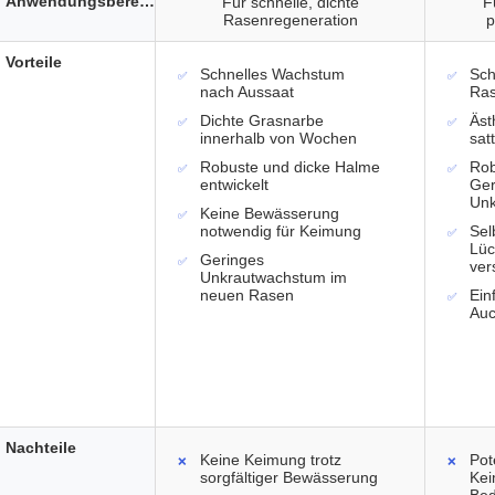
Anwendungsbereich
Für schnelle, dichte
F
Rasenregeneration
p
Vorteile
Schnelles Wachstum
Sch
nach Aussaat
Ras
Dichte Grasnarbe
Äst
innerhalb von Wochen
sat
Robuste und dicke Halme
Rob
entwickelt
Ger
Unk
Keine Bewässerung
notwendig für Keimung
Sel
Lüc
Geringes
ver
Unkrautwachstum im
neuen Rasen
Ein
Auc
Nachteile
Keine Keimung trotz
Pot
sorgfältiger Bewässerung
Kei