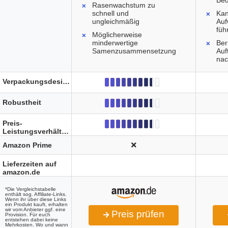
Be
Rasenwachstum zu
schnell und
Kan
ungleichmäßig
Auf
füh
Möglicherweise
minderwertige
Ber
Samenzusammensetzung
Auf
nac
Verpackungsdesign
Robustheit
Preis-
Leistungsverhältnis
Amazon Prime
Lieferzeiten auf
amazon.de
*Die Vergleichstabelle
enthält sog. Affiliate-Links.
Wenn ihr über diese Links
ein Produkt kauft, erhalten
wir vom Anbieter ggf. eine
Preis prüfen
Provision. Für euch
entstehen dabei keine
Mehrkosten. Wo und wann