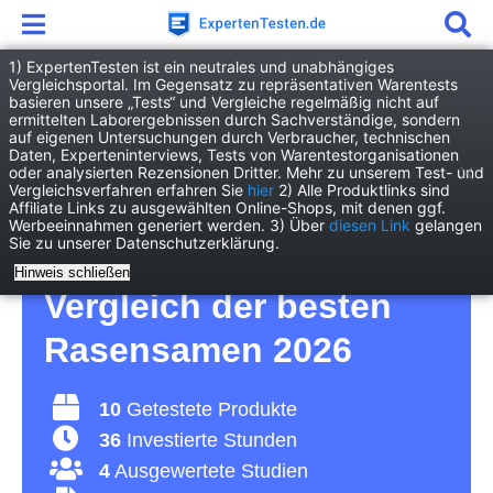
1) ExpertenTesten ist ein neutrales und unabhängiges
Vergleichsportal. Im Gegensatz zu repräsentativen Warentests
basieren unsere „Tests“ und Vergleiche regelmäßig nicht auf
Garten
Pflanzen
Rasensamen
ermittelten Laborergebnissen durch Sachverständige, sondern
auf eigenen Untersuchungen durch Verbraucher, technischen
Daten, Experteninterviews, Tests von Warentestorganisationen
Rasensamen Test – für
oder analysierten Rezensionen Dritter. Mehr zu unserem Test- und
Vergleichsverfahren erfahren Sie
hier
2) Alle Produktlinks sind
Affiliate Links zu ausgewählten Online-Shops, mit denen ggf.
einen perfekten und
Werbeeinnahmen generiert werden. 3) Über
diesen Link
gelangen
Sie zu unserer Datenschutzerklärung.
gesunden Rasen –
Hinweis schließen
Vergleich der besten
Rasensamen 2026
10
Getestete Produkte
36
Investierte Stunden
4
Ausgewertete Studien