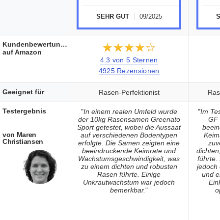
SEHR GUT
09/2025
Kundenbewertungen
★★★★★
☆☆☆☆☆
auf Amazon
4.3 von 5 Sternen
4925 Rezensionen
Geeignet für
Rasen-Perfektionist
Ras
Testergebnis
"
In einem realen Umfeld wurde
"
Im Te
der 10kg Rasensamen Greenato
GF 
Sport getestet, wobei die Aussaat
beein
von Maren
auf verschiedenen Bodentypen
Keimu
Christiansen
erfolgte. Die Samen zeigten eine
zuv
beeindruckende Keimrate und
dichten
Wachstumsgeschwindigkeit, was
führte
zu einem dichten und robusten
jedoch 
Rasen führte. Einige
und e
Unkrautwachstum war jedoch
Ein
bemerkbar.
"
o