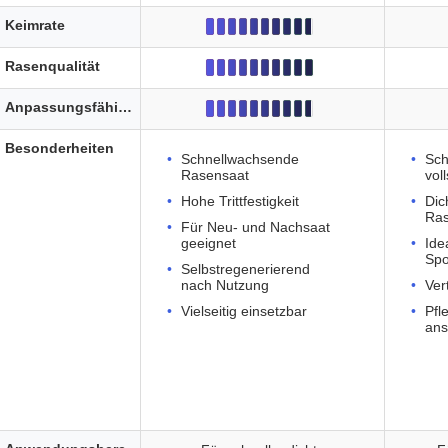
Keimrate
Rasenqualität
Anpassungsfähigkeit
Besonderheiten
Schnellwachsende
Sch
Rasensaat
vol
Hohe Trittfestigkeit
Dic
Ras
Für Neu- und Nachsaat
geeignet
Ide
Spo
Selbstregenerierend
nach Nutzung
Ver
Vielseitig einsetzbar
Pfl
ans