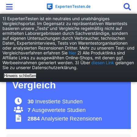
1) ExpertenTesten ist ein neutrales und unabhängiges
Vergleichsportal. Im Gegensatz zu repräsentativen Warentests
basieren unsere „Tests“ und Vergleiche regelmäßig nicht auf
Freizeit
Reise
Fernbusreise
ermittelten Laborergebnissen durch Sachverständige, sondern
auf eigenen Untersuchungen durch Verbraucher, technischen
Daten, Experteninterviews, Tests von Warentestorganisationen
Fernbusreise Test 2026
oder analysierten Rezensionen Dritter. Mehr zu unserem Test- und
Vergleichsverfahren erfahren Sie
hier
2) Alle Produktlinks sind
Affiliate Links zu ausgewählten Online-Shops, mit denen ggf.
• Die besten
Werbeeinnahmen generiert werden. 3) Über
diesen Link
gelangen
Sie zu unserer Datenschutzerklärung.
Fernbusreisen im
Hinweis schließen
Vergleich
30
Investierte Stunden
7
Ausgewertete Studien
2884
Analysierte Rezensionen