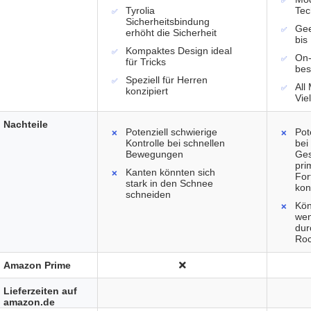
Tyrolia
Tec
Sicherheitsbindung
Gee
erhöht die Sicherheit
bis
Kompaktes Design ideal
On-
für Tricks
bes
Speziell für Herren
All
konzipiert
Vie
Nachteile
Potenziell schwierige
Pot
Kontrolle bei schnellen
bei
Bewegungen
Ges
pri
Kanten könnten sich
For
stark in den Schnee
kon
schneiden
Kön
wen
dur
Roc
Amazon Prime
Lieferzeiten auf
amazon.de