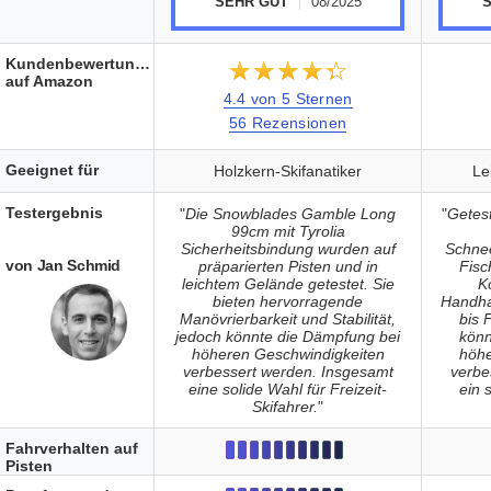
SEHR GUT
08/2025
Kundenbewertungen
★★★★★
☆☆☆☆☆
auf Amazon
4.4 von 5 Sternen
56 Rezensionen
Geeignet für
Holzkern-Skifanatiker
Le
Testergebnis
"
Die Snowblades Gamble Long
"
Getest
99cm mit Tyrolia
Sicherheitsbindung wurden auf
Schnee
von Jan Schmid
präparierten Pisten und in
Fisc
leichtem Gelände getestet. Sie
K
bieten hervorragende
Handhab
Manövrierbarkeit und Stabilität,
bis 
jedoch könnte die Dämpfung bei
könn
höheren Geschwindigkeiten
höhe
verbessert werden. Insgesamt
verbe
eine solide Wahl für Freizeit-
ein s
Skifahrer.
"
Fahrverhalten auf
Pisten