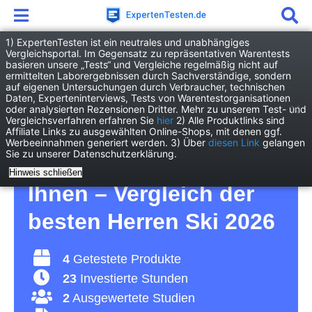
1) ExpertenTesten ist ein neutrales und unabhängiges
Vergleichsportal. Im Gegensatz zu repräsentativen Warentests
basieren unsere „Tests“ und Vergleiche regelmäßig nicht auf
Freizeit
Wintersport
Herren Ski
ermittelten Laborergebnissen durch Sachverständige, sondern
auf eigenen Untersuchungen durch Verbraucher, technischen
Daten, Experteninterviews, Tests von Warentestorganisationen
Herren Ski Test – für
oder analysierten Rezensionen Dritter. Mehr zu unserem Test- und
Vergleichsverfahren erfahren Sie
hier
2) Alle Produktlinks sind
Affiliate Links zu ausgewählten Online-Shops, mit denen ggf.
die männlichen
Werbeeinnahmen generiert werden. 3) Über
diesen Link
gelangen
Sie zu unserer Datenschutzerklärung.
Schneehasen unter
Hinweis schließen
Ihnen – Vergleich der
besten Herren Ski 2026
4
Getestete Produkte
23
Investierte Stunden
2
Ausgewertete Studien