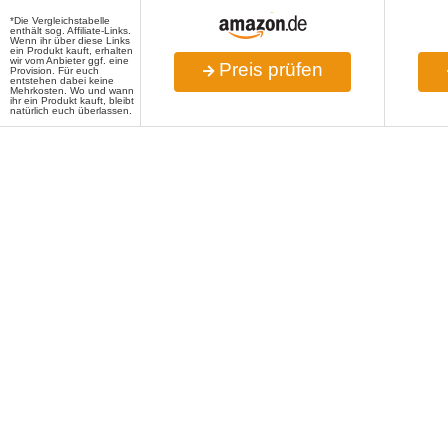
*Die Vergleichstabelle
enthält sog. Affiliate-Links.
Wenn ihr über diese Links
ein Produkt kauft, erhalten
wir vom Anbieter ggf. eine
Preis prüfen
Provision. Für euch
entstehen dabei keine
Mehrkosten. Wo und wann
ihr ein Produkt kauft, bleibt
natürlich euch überlassen.