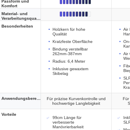
Passform und
Komfort
Material- und
Verarbeitungsqualität
Besonderheiten
Holzkern für hohe
Air
Qualität
Han
Kratzfeste Oberfläche
On-
Kan
Bindung verstellbar
262mm-387mm
Air
Wer
Radius: 6,4 Meter
Fib
Inklusive gewaxtem
Bie
Skibelag
SLR
Per
Kra
Anwendungsbereich
Für präzise Kurvenkontrolle und
Für
hochwertige Langlebigkeit
S
Vorteile
99cm Länge für
Ink
verbesserte
SLR
Manövrierbarkeit
Mod