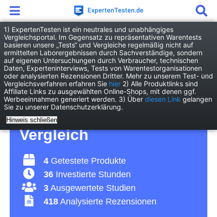
1) ExpertenTesten ist ein neutrales und unabhängiges
Vergleichsportal. Im Gegensatz zu repräsentativen Warentests
basieren unsere „Tests“ und Vergleiche regelmäßig nicht auf
Freizeit
Wintersport
Tourenski
ermittelten Laborergebnissen durch Sachverständige, sondern
auf eigenen Untersuchungen durch Verbraucher, technischen
Daten, Experteninterviews, Tests von Warentestorganisationen
Tourenski Test 2026 •
oder analysierten Rezensionen Dritter. Mehr zu unserem Test- und
Vergleichsverfahren erfahren Sie
hier
2) Alle Produktlinks sind
Affiliate Links zu ausgewählten Online-Shops, mit denen ggf.
Die 4 besten
Werbeeinnahmen generiert werden. 3) Über
diesen Link
gelangen
Sie zu unserer Datenschutzerklärung.
Tourenskis im
Hinweis schließen
Vergleich
4
Getestete Produkte
36
Investierte Stunden
3
Ausgewertete Studien
418
Analysierte Rezensionen