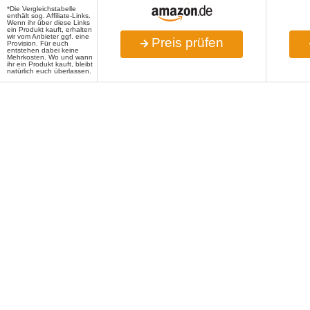
*Die Vergleichstabelle
enthält sog. Affiliate-Links.
Wenn ihr über diese Links
ein Produkt kauft, erhalten
wir vom Anbieter ggf. eine
Preis prüfen
Provision. Für euch
entstehen dabei keine
Mehrkosten. Wo und wann
ihr ein Produkt kauft, bleibt
natürlich euch überlassen.