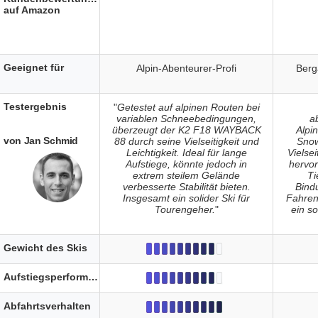
auf Amazon
Geeignet für
Alpin-Abenteurer-Profi
Berg
Testergebnis
"
Getestet auf alpinen Routen bei
variablen Schneebedingungen,
a
überzeugt der K2 F18 WAYBACK
Alpi
von Jan Schmid
88 durch seine Vielseitigkeit und
Snow
Leichtigkeit. Ideal für lange
Vielsei
Aufstiege, könnte jedoch in
hervo
extrem steilem Gelände
Ti
verbesserte Stabilität bieten.
Bind
Insgesamt ein solider Ski für
Fahren
Tourengeher.
"
ein so
Gewicht des Skis
Aufstiegsperformance
Abfahrtsverhalten