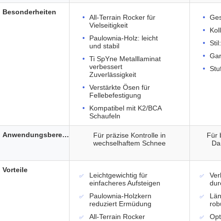
Besonderheiten
All-Terrain Rocker für
Ges
Vielseitigkeit
Kol
Paulownia-Holz: leicht
Sti
und stabil
Gar
Ti SpYne Metalllaminat
verbessert
Stu
Zuverlässigkeit
Verstärkte Ösen für
Fellebefestigung
Kompatibel mit K2/BCA
Schaufeln
Anwendungsbereich
Für präzise Kontrolle in
Für 
wechselhaftem Schnee
Da
Vorteile
Leichtgewichtig für
Ver
einfacheres Aufsteigen
dur
Paulownia-Holzkern
Län
reduziert Ermüdung
rob
All-Terrain Rocker
Opt