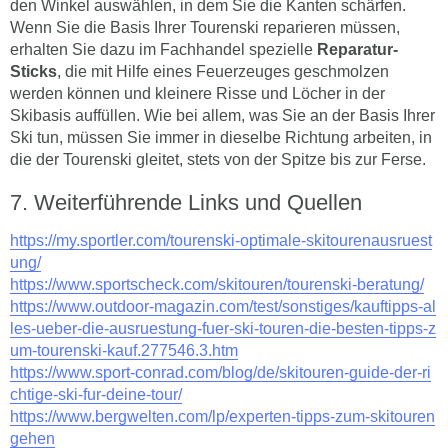
den Winkel auswählen, in dem Sie die Kanten schärfen.
Wenn Sie die Basis Ihrer Tourenski reparieren müssen,
erhalten Sie dazu im Fachhandel spezielle
Reparatur-
Sticks
, die mit Hilfe eines Feuerzeuges geschmolzen
werden können und kleinere Risse und Löcher in der
Skibasis auffüllen. Wie bei allem, was Sie an der Basis Ihrer
Ski tun, müssen Sie immer in dieselbe Richtung arbeiten, in
die der Tourenski gleitet, stets von der Spitze bis zur Ferse.
Weiterführende Links und Quellen
https://my.sportler.com/tourenski-optimale-skitourenausruest
ung/
https://www.sportscheck.com/skitouren/tourenski-beratung/
https://www.outdoor-magazin.com/test/sonstiges/kauftipps-al
les-ueber-die-ausruestung-fuer-ski-touren-die-besten-tipps-z
um-tourenski-kauf.277546.3.htm
https://www.sport-conrad.com/blog/de/skitouren-guide-der-ri
chtige-ski-fur-deine-tour/
https://www.bergwelten.com/lp/experten-tipps-zum-skitouren
gehen