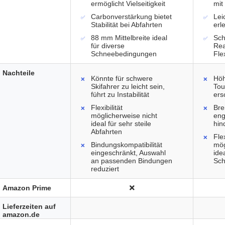
ermöglicht Vielseitigkeit
mit 
Carbonverstärkung bietet
Lei
Stabilität bei Abfahrten
erl
88 mm Mittelbreite ideal
Sch
für diverse
Rea
Schneebedingungen
Fle
Nachteile
Könnte für schwere
Höh
Skifahrer zu leicht sein,
Tou
führt zu Instabilität
ers
Flexibilität
Bre
möglicherweise nicht
en
ideal für sehr steile
hin
Abfahrten
Flex
Bindungskompatibilität
mög
eingeschränkt, Auswahl
idea
an passenden Bindungen
Sch
reduziert
Amazon Prime
Lieferzeiten auf
amazon.de