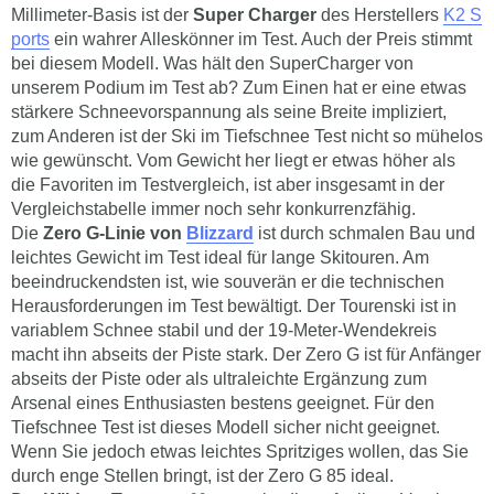
Millimeter-Basis ist der
Super Charger
des Herstellers
K2 S
ports
ein wahrer Alleskönner im Test. Auch der Preis stimmt
bei diesem Modell. Was hält den SuperCharger von
unserem Podium im Test ab? Zum Einen hat er eine etwas
stärkere Schneevorspannung als seine Breite impliziert,
zum Anderen ist der Ski im Tiefschnee Test nicht so mühelos
wie gewünscht. Vom Gewicht her liegt er etwas höher als
die Favoriten im Testvergleich, ist aber insgesamt in der
Vergleichstabelle immer noch sehr konkurrenzfähig.
Die
Zero G-Linie von
Blizzard
ist durch schmalen Bau und
leichtes Gewicht im Test ideal für lange Skitouren. Am
beeindruckendsten ist, wie souverän er die technischen
Herausforderungen im Test bewältigt. Der Tourenski ist in
variablem Schnee stabil und der 19-Meter-Wendekreis
macht ihn abseits der Piste stark. Der Zero G ist für Anfänger
abseits der Piste oder als ultraleichte Ergänzung zum
Arsenal eines Enthusiasten bestens geeignet. Für den
Tiefschnee Test ist dieses Modell sicher nicht geeignet.
Wenn Sie jedoch etwas leichtes Spritziges wollen, das Sie
durch enge Stellen bringt, ist der Zero G 85 ideal.