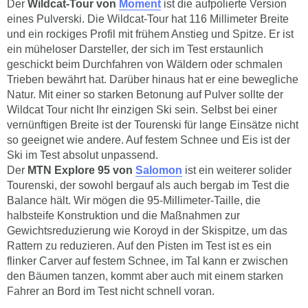
Der
Wildcat-Tour von
Moment
ist die aufpolierte Version
eines Pulverski. Die Wildcat-Tour hat 116 Millimeter Breite
und ein rockiges Profil mit frühem Anstieg und Spitze. Er ist
ein müheloser Darsteller, der sich im Test erstaunlich
geschickt beim Durchfahren von Wäldern oder schmalen
Trieben bewährt hat. Darüber hinaus hat er eine bewegliche
Natur. Mit einer so starken Betonung auf Pulver sollte der
Wildcat Tour nicht Ihr einzigen Ski sein. Selbst bei einer
vernünftigen Breite ist der Tourenski für lange Einsätze nicht
so geeignet wie andere. Auf festem Schnee und Eis ist der
Ski im Test absolut unpassend.
Der
MTN Explore 95 von
Salomon
ist ein weiterer solider
Tourenski, der sowohl bergauf als auch bergab im Test die
Balance hält. Wir mögen die 95-Millimeter-Taille, die
halbsteife Konstruktion und die Maßnahmen zur
Gewichtsreduzierung wie Koroyd in der Skispitze, um das
Rattern zu reduzieren. Auf den Pisten im Test ist es ein
flinker Carver auf festem Schnee, im Tal kann er zwischen
den Bäumen tanzen, kommt aber auch mit einem starken
Fahrer an Bord im Test nicht schnell voran.