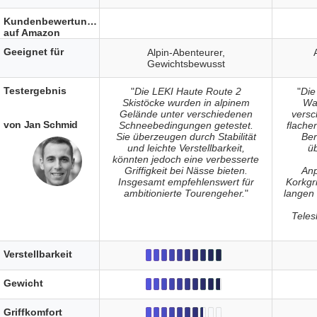
Kundenbewertungen
auf Amazon
Geeignet für
Alpin-Abenteurer,
Gewichtsbewusst
Testergebnis
"
Die LEKI Haute Route 2
"
Di
Skistöcke wurden in alpinem
Wa
Gelände unter verschiedenen
versc
von Jan Schmid
Schneebedingungen getestet.
flache
Sie überzeugen durch Stabilität
Ber
und leichte Verstellbarkeit,
ü
könnten jedoch eine verbesserte
Griffigkeit bei Nässe bieten.
Anp
Insgesamt empfehlenswert für
Korkgri
ambitionierte Tourengeher.
"
langen 
Teles
Verstellbarkeit
Gewicht
Griffkomfort