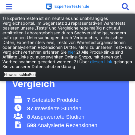
1) ExpertenTesten ist ein neutrales und unabhängiges
Vergleichsportal. Im Gegensatz zu repräsentativen Warentests
basieren unsere „Tests“ und Vergleiche regelmäßig nicht auf
Freizeit
Wintersport
Tourenskistock
ermittelten Laborergebnissen durch Sachverständige, sondern
auf eigenen Untersuchungen durch Verbraucher, technischen
Daten, Experteninterviews, Tests von Warentestorganisationen
Tourenskistock Test
oder analysierten Rezensionen Dritter. Mehr zu unserem Test- und
Vergleichsverfahren erfahren Sie
hier
2) Alle Produktlinks sind
Affiliate Links zu ausgewählten Online-Shops, mit denen ggf.
2026 • Die 7 besten
Werbeeinnahmen generiert werden. 3) Über
diesen Link
gelangen
Sie zu unserer Datenschutzerklärung.
Tourenskistöcke im
Hinweis schließen
Vergleich
7
Getestete Produkte
87
Investierte Stunden
8
Ausgewertete Studien
598
Analysierte Rezensionen