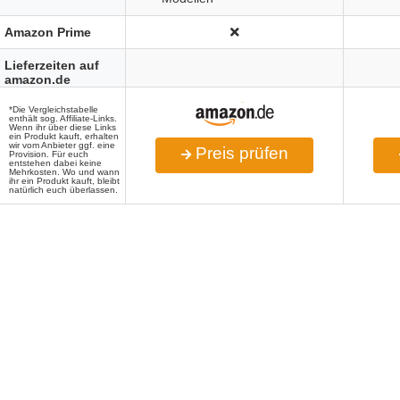
Amazon Prime
Lieferzeiten auf
amazon.de
*Die Vergleichstabelle
enthält sog. Affiliate-Links.
Wenn ihr über diese Links
ein Produkt kauft, erhalten
wir vom Anbieter ggf. eine
Preis prüfen
Provision. Für euch
entstehen dabei keine
Mehrkosten. Wo und wann
ihr ein Produkt kauft, bleibt
natürlich euch überlassen.