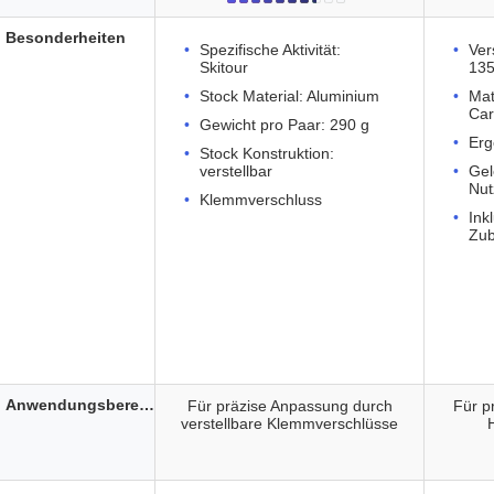
Besonderheiten
Spezifische Aktivität:
Ver
Skitour
13
Stock Material: Aluminium
Mat
Car
Gewicht pro Paar: 290 g
Erg
Stock Konstruktion:
verstellbar
Ge
Nut
Klemmverschluss
Ink
Zu
Anwendungsbereich
Für präzise Anpassung durch
Für p
verstellbare Klemmverschlüsse