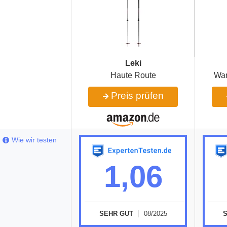
Leki
Haute Route
Wan
Preis prüfen
Wie wir testen
1,06
SEHR GUT
08/2025