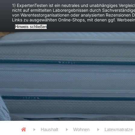
1) ExpertenTesten ist ein neutrales und unabhängiges Verglei
nicht auf ermittelten Laborergebnissen durch Sachverständig
Baby
Digitales
von Warentestorganisationen oder analysierten Rezensionen Dr
Links zu ausgewählten Online-Shops, mit denen ggf. Werbeei
Hinweis schließen
Haushalt
Wohnen
Latexmatratze