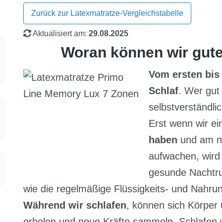
Zurück zur Latexmatratze-Vergleichstabelle
Aktualisiert am:
29.08.2025
Woran können wir gut
Vom ersten bis
Schlaf
. Wer gut
selbstverständl
Erst wenn wir e
haben
und am n
aufwachen, wird 
gesunde Nachtruh
wie die regelmäßige Flüssigkeits- und Nahr
Während wir schlafen
, können sich Körper
erholen und neue Kräfte sammeln. Schlafen wi