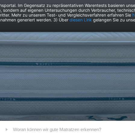
chsportal. Im Gegensatz zu repräsentativen Warentests basieren unse
e, sondern auf eigenen Untersuchungen durch Verbraucher, technisch
Drogerie
Elektronik
Freizeit
Garten
Haushalt
Heimwer
itter. Mehr zu unserem Test- und Vergleichsverfahren erfahren Sie
h
nnahmen generiert werden. 3) Über
diesen Link
gelangen Sie zu unse
Woran können wir gute Matratzen erkennen?