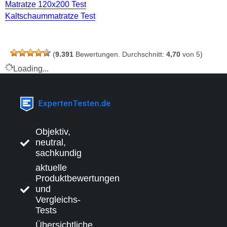
Matratze 120x200 Test
Kaltschaummatratze Test
(
9.391
Bewertungen. Durchschnitt:
4,70
von 5)
Loading...
Objektiv,
neutral,
sachkundig
aktuelle
Produktbewertungen
und
Vergleichs-
Tests
Übersichtliche