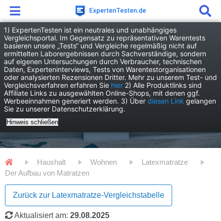
1) ExpertenTesten ist ein neutrales und unabhängiges
Vergleichsportal. Im Gegensatz zu repräsentativen Warentests
basieren unsere „Tests“ und Vergleiche regelmäßig nicht auf
ermittelten Laborergebnissen durch Sachverständige, sondern
auf eigenen Untersuchungen durch Verbraucher, technischen
Daten, Experteninterviews, Tests von Warentestorganisationen
oder analysierten Rezensionen Dritter. Mehr zu unserem Test- und
Vergleichsverfahren erfahren Sie
hier
2) Alle Produktlinks sind
Affiliate Links zu ausgewählten Online-Shops, mit denen ggf.
Werbeeinnahmen generiert werden. 3) Über
diesen Link
gelangen
Sie zu unserer Datenschutzerklärung.
Hinweis schließen
Haushalt
Wohnen
Latexmatratze
Der Aufbau von Matratzen
Zurück zur Latexmatratze-Vergleichstabelle
Aktualisiert am:
29.08.2025