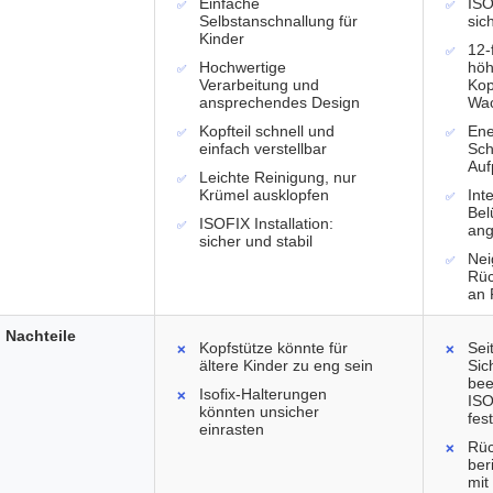
Einfache
ISO
Selbstanschnallung für
sic
Kinder
12-
Hochwertige
höh
Verarbeitung und
Kop
ansprechendes Design
Wa
Kopfteil schnell und
Ene
einfach verstellbar
Sch
Auf
Leichte Reinigung, nur
Krümel ausklopfen
Int
Bel
ISOFIX Installation:
an
sicher und stabil
Nei
Rüc
an 
Nachteile
Kopfstütze könnte für
Sei
ältere Kinder zu eng sein
Sic
bee
Isofix-Halterungen
ISO
könnten unsicher
fes
einrasten
Rüc
ber
mit