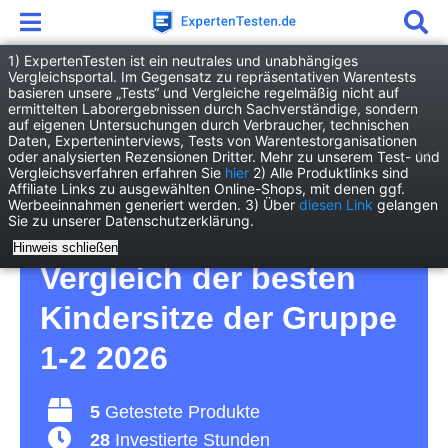
1) ExpertenTesten ist ein neutrales und unabhängiges
Vergleichsportal. Im Gegensatz zu repräsentativen Warentests
basieren unsere „Tests“ und Vergleiche regelmäßig nicht auf
Baby
Sicherheit
Kindersitz Gruppe 1-2
ermittelten Laborergebnissen durch Sachverständige, sondern
auf eigenen Untersuchungen durch Verbraucher, technischen
Daten, Experteninterviews, Tests von Warentestorganisationen
Kindersitz Gruppe 1-2
oder analysierten Rezensionen Dritter. Mehr zu unserem Test- und
Vergleichsverfahren erfahren Sie
hier
2) Alle Produktlinks sind
Affiliate Links zu ausgewählten Online-Shops, mit denen ggf.
Test – für eine sichere
Werbeeinnahmen generiert werden. 3) Über
diesen Link
gelangen
Sie zu unserer Datenschutzerklärung.
Autofahrt mit Kindern –
Hinweis schließen
Vergleich der besten
Kindersitze der Gruppe
1-2 2026
5
Getestete Produkte
28
Investierte Stunden