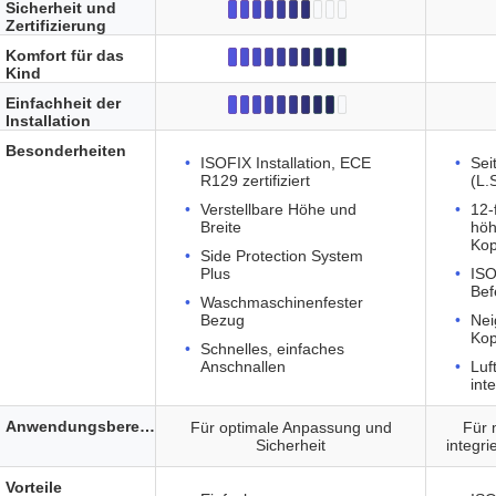
Sicherheit und
Zertifizierung
Komfort für das
Kind
Einfachheit der
Installation
Besonderheiten
ISOFIX Installation, ECE
Sei
R129 zertifiziert
(L.
Verstellbare Höhe und
12-
Breite
höh
Kop
Side Protection System
Plus
ISO
Bef
Waschmaschinenfester
Bezug
Nei
Kop
Schnelles, einfaches
Anschnallen
Luf
inte
Anwendungsbereich
Für optimale Anpassung und
Für 
Sicherheit
integri
Vorteile