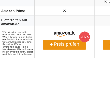
Kna
Amazon Prime
Lieferzeiten auf
amazon.de
*Die Vergleichstabelle
enthält sog. Affiliate-Links.
-16%
Wenn ihr über diese Links
ein Produkt kauft, erhalten
wir vom Anbieter ggf. eine
Preis prüfen
Provision. Für euch
entstehen dabei keine
Mehrkosten. Wo und wann
ihr ein Produkt kauft, bleibt
natürlich euch überlassen.