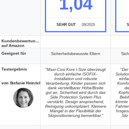
1,04
SEHR GUT
09/2025
Kundenbewertungen
auf Amazon
Geeignet für
Sicherheitsbewusste Eltern
Sich
Testergebnis
"
Maxi-Cosi Kore i-Size überzeugt
"
Der
durch einfache ISOFIX-
Solutio
Installation und robuste
einf
von Stefanie Heinrich
Verarbeitung. Kinder passen sich
Komfor
dank verstellbarer Höhe/Breite
di
gut an, Sicherheit wird durch das
Kopfs
Side Protection System Plus
Belü
verstärkt. Design ansprechend,
könnte 
Reinigung unkompliziert. Kleinere
Fahrte
Mängel in der Flexibilität der
Insges
Sitzpositionierung bemerkbar.
"
Sitz