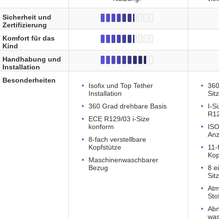
Sicherheit und
Zertifizierung
Komfort für das
Kind
Handhabung und
Installation
Besonderheiten
Isofix und Top Tether
360
Installation
Sit
360 Grad drehbare Basis
I-S
R1
ECE R129/03 i-Size
konform
ISO
Anz
8-fach verstellbare
Kopfstütze
11-
Kop
Maschinenwaschbarer
Bezug
8 e
Sit
Atm
Sto
Abn
was