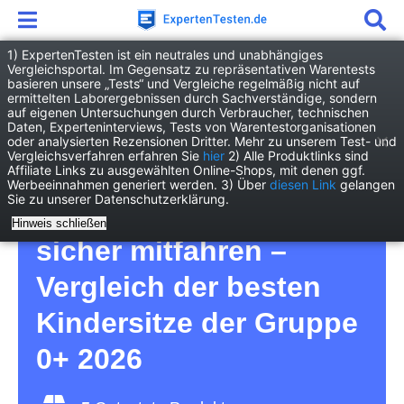
1) ExpertenTesten ist ein neutrales und unabhängiges
Vergleichsportal. Im Gegensatz zu repräsentativen Warentests
basieren unsere „Tests“ und Vergleiche regelmäßig nicht auf
Baby
Sicherheit
Kindersitz Gruppe 0+
ermittelten Laborergebnissen durch Sachverständige, sondern
auf eigenen Untersuchungen durch Verbraucher, technischen
Daten, Experteninterviews, Tests von Warentestorganisationen
Kindersitz Gruppe 0+
oder analysierten Rezensionen Dritter. Mehr zu unserem Test- und
Vergleichsverfahren erfahren Sie
hier
2) Alle Produktlinks sind
Affiliate Links zu ausgewählten Online-Shops, mit denen ggf.
Test – damit die
Werbeeinnahmen generiert werden. 3) Über
diesen Link
gelangen
Sie zu unserer Datenschutzerklärung.
Kleinsten im Auto
Hinweis schließen
sicher mitfahren –
Vergleich der besten
Kindersitze der Gruppe
0+ 2026