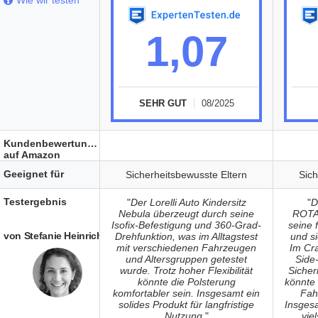
Wie wir testen
1,07
SEHR GUT
08/2025
Kundenbewertungen
auf Amazon
Geeignet für
Sicherheitsbewusste Eltern
Sich
Testergebnis
"
Der Lorelli Auto Kindersitz
"
D
Nebula überzeugt durch seine
ROTA
Isofix-Befestigung und 360-Grad-
seine 
von Stefanie Heinrich
Drehfunktion, was im Alltagstest
und si
mit verschiedenen Fahrzeugen
Im Cra
und Altersgruppen getestet
Side
wurde. Trotz hoher Flexibilität
Sicher
könnte die Polsterung
könnte 
komfortabler sein. Insgesamt ein
Fah
solides Produkt für langfristige
Insgesa
Nutzung.
"
vie