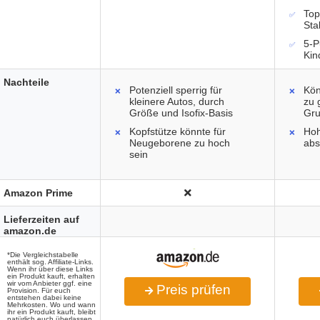
Top
Sta
5-P
Kin
Nachteile
Potenziell sperrig für
Kön
kleinere Autos, durch
zu 
Größe und Isofix-Basis
Gru
Kopfstütze könnte für
Hoh
Neugeborene zu hoch
abs
sein
Amazon Prime
Lieferzeiten auf
amazon.de
*Die Vergleichstabelle
enthält sog. Affiliate-Links.
Wenn ihr über diese Links
ein Produkt kauft, erhalten
wir vom Anbieter ggf. eine
Preis prüfen
Provision. Für euch
entstehen dabei keine
Mehrkosten. Wo und wann
ihr ein Produkt kauft, bleibt
natürlich euch überlassen.