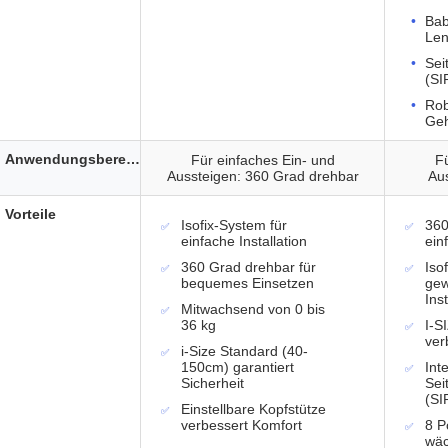
Bab
Len
Sei
(SI
Rob
Ge
Anwendungsbereich
Für einfaches Ein- und
Fü
Aussteigen: 360 Grad drehbar
Au
Vorteile
Isofix-System für
360
einfache Installation
ein
360 Grad drehbar für
Iso
bequemes Einsetzen
gew
Inst
Mitwachsend von 0 bis
36 kg
I-S
ver
i-Size Standard (40-
150cm) garantiert
Int
Sicherheit
Sei
(SI
Einstellbare Kopfstütze
verbessert Komfort
8 P
wäc